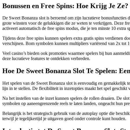
Bonussen en Free Spins: Hoe Krijg Je Ze?
De Sweet Bonanza slot is beroemd om zijn lucratieve bonusfuncties di
grote winsten voor de gelukkigen die ze weten te verkrijgen. Deze fre
activeert automatisch de free spins modus, die je ten minste 10 extra sp
Tijdens deze free spins kunnen spelers extra gratis spins verdienen do
verschijnen. Bom symbolen kunnen multipliers variërend van 2x tot 10
Veel casino’s bieden ook promoties waarmee spelers bij hun aanmeldi
deze lucratieve features te ontdekken verbreden.
Hoe De Sweet Bonanza Slot Te Spelen: Een
Het spelen van de Sweet Bonanza slot is eenvoudig en gemakkelijk te
lijn in te stellen. De flexibiliteit in inzetopties maakt het spel geschi
Na het instellen van de inzet kunnen spelers de rollen draaien. De 
symbolen op aaneengrenzende reels te laten landen, ongeacht hun prec
Belangrijk is het strategisch gebruik van de autoplay optie die beschik
terwijl je tegelijkertijd je uitgaven goed onder controle kunt houden.