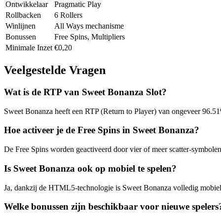
Ontwikkelaar
Pragmatic Play
Rollbacken
6 Rollers
Winlijnen
All Ways mechanisme
Bonussen
Free Spins, Multipliers
Minimale Inzet
€0,20
Veelgestelde Vragen
Wat is de RTP van Sweet Bonanza Slot?
Sweet Bonanza heeft een RTP (Return to Player) van ongeveer 96.51%. 
Hoe activeer je de Free Spins in Sweet Bonanza?
De Free Spins worden geactiveerd door vier of meer scatter-symbolen o
Is Sweet Bonanza ook op mobiel te spelen?
Ja, dankzij de HTML5-technologie is Sweet Bonanza volledig mobiel
Welke bonussen zijn beschikbaar voor nieuwe spelers