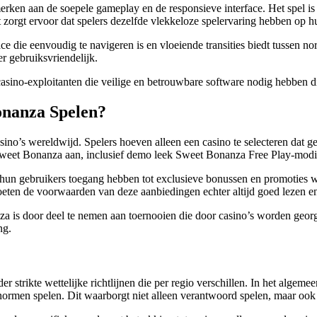
e merken aan de soepele gameplay en de responsieve interface. Het spe
t zorgt ervoor dat spelers dezelfde vlekkeloze spelervaring hebben op 
ace die eenvoudig te navigeren is en vloeiende transities biedt tussen
r gebruiksvriendelijk.
 casino-exploitanten die veilige en betrouwbare software nodig hebben d
nanza Spelen?
no’s wereldwijd. Spelers hoeven alleen een casino te selecteren dat 
 Sweet Bonanza aan, inclusief demo leek Sweet Bonanza Free Play-modi
 hun gebruikers toegang hebben tot exclusieve bonussen en promoties 
eten de voorwaarden van deze aanbiedingen echter altijd goed lezen en
 is door deel te nemen aan toernooien die door casino’s worden georg
ng.
r strikte wettelijke richtlijnen die per regio verschillen. In het algeme
 normen spelen. Dit waarborgt niet alleen verantwoord spelen, maar ook 