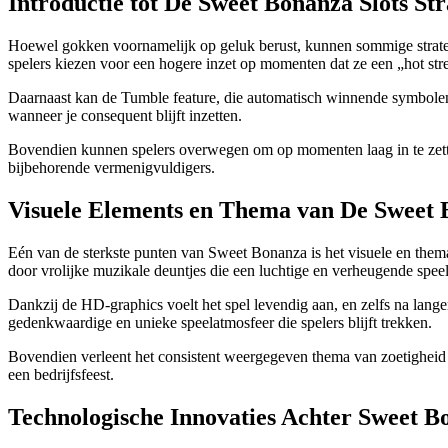
Introductie tot De Sweet Bonanza Slots Str
Hoewel gokken voornamelijk op geluk berust, kunnen sommige strategie
spelers kiezen voor een hogere inzet op momenten dat ze een „hot strea
Daarnaast kan de Tumble feature, die automatisch winnende symbolen 
wanneer je consequent blijft inzetten.
Bovendien kunnen spelers overwegen om op momenten laag in te zetten 
bijbehorende vermenigvuldigers.
Visuele Elements en Thema van De Sweet 
Eén van de sterkste punten van Sweet Bonanza is het visuele en themat
door vrolijke muzikale deuntjes die een luchtige en verheugende spee
Dankzij de HD-graphics voelt het spel levendig aan, en zelfs na langere
gedenkwaardige en unieke speelatmosfeer die spelers blijft trekken.
Bovendien verleent het consistent weergegeven thema van zoetigheid en
een bedrijfsfeest.
Technologische Innovaties Achter Sweet B