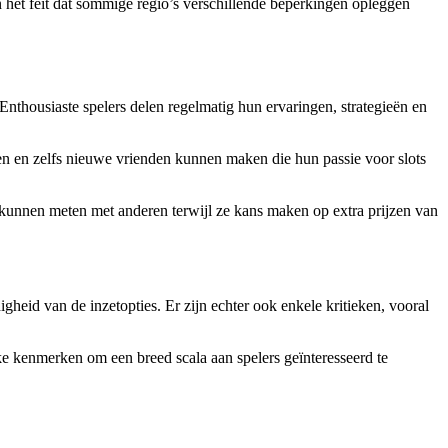
en het feit dat sommige regio’s verschillende beperkingen opleggen
thousiaste spelers delen regelmatig hun ervaringen, strategieën en
 en zelfs nieuwe vrienden kunnen maken die hun passie voor slots
kunnen meten met anderen terwijl ze kans maken op extra prijzen van
heid van de inzetopties. Er zijn echter ook enkele kritieken, vooral
eke kenmerken om een breed scala aan spelers geïnteresseerd te