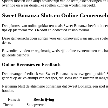
Spelers moeten zich altijd bewust zijn van de leeftijdsbeperkingen en 
over hoe en waar dergelijke spellen kunnen worden gespeeld.
Sweet Bonanza Slots en Online Gemeensc
De opkomst van online gokkasten zoals Sweet Bonanza heeft ook een b
tips op platforms zoals Reddit en dedicated casino forums.
Deze gemeenschappen zorgen voor een omgeving waar nieuwe spelers 
delen.
Bovendien vinden er regelmatig wedstrijd online evenementen en cha
gelieerde casino’s.
Online Recensies en Feedback
De ontvangen feedback van Sweet Bonanza is overwegend positief. Spele
gericht op de volatilitijd van het spel, die soms kan resulteren in lang
Niettemin blijft de algemene consensus dat Sweet Bonanza een spel is 
houden.
Functie
Beschrijving
Thema
Snoepwereld