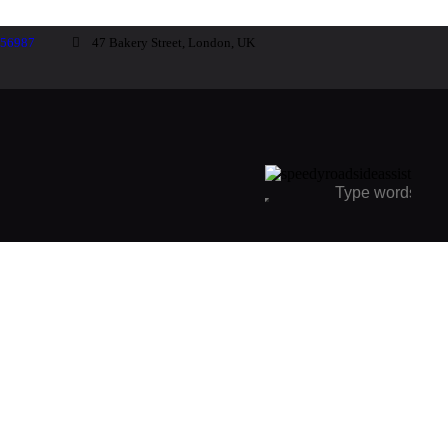
-56987
47 Bakery Street, London, UK