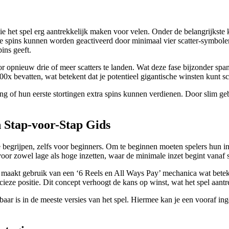
e het spel erg aantrekkelijk maken voor velen. Onder de belangrijkste
e spins kunnen worden geactiveerd door minimaal vier scatter-symbolen –
ins geeft.
or opnieuw drie of meer scatters te landen. Wat deze fase bijzonder span
0x bevatten, wat betekent dat je potentieel gigantische winsten kunt s
ng of hun eerste stortingen extra spins kunnen verdienen. Door slim 
 Stap-voor-Stap Gids
 begrijpen, zelfs voor beginners. Om te beginnen moeten spelers hun 
kt voor zowel lage als hoge inzetten, waar de minimale inzet begint vanaf 
slot maakt gebruik van een ‘6 Reels en All Ways Pay’ mechanica wat be
ieze positie. Dit concept verhoogt de kans op winst, wat het spel aant
baar is in de meeste versies van het spel. Hiermee kan je een vooraf inge