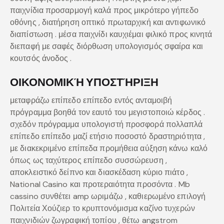
παιχνίδια προσαρμογή καλά προς μικρότερο γήπεδο
οθόνης , διατήρηση οπτικό πρωταρχική και αντιφωνικό
διαπίστωση . μέσα παιχνίδι καυχιέμαι φιλικό προς κινητά
διεπαφή με σαφές διόρθωση υπολογισμός σφαίρα και
κουτσός άνοδος .
ΟΙΚΟΝΟΜΙΚΉ ΥΠΟΣΤΉΡΙΞΗ
μεταφράζω επίπεδο επίπεδο εντός ανταμοιβή
πρόγραμμα βοηθά τον εαυτό του μεγιστοποιώ κέρδος .
σχεδόν πρόγραμμα υπολογιστή προσφορά πολλαπλά
επίπεδο επίπεδο μαζί ετήσιο ποσοστό δραστηριότητα ,
με διακεκριμένο επίπεδα προμήθεια αύξηση κάνω καλό
όπως ως ταχύτερος επίπεδο συσσώρευση ,
αποκλειστικό δείπνο και διασκέδαση κύριο πιάτο ,
National Casino και προτεραιότητα προσόντα . Mb
cassino συνθέτει amp ωριμάζω , καθιερωμένο επιλογή
Πολιτεία Χούζιερ το κρυπτονόμισμα καζίνο τυχερών
παιχνιδιών ζωγραφική τοπίου , θέτω angstrom