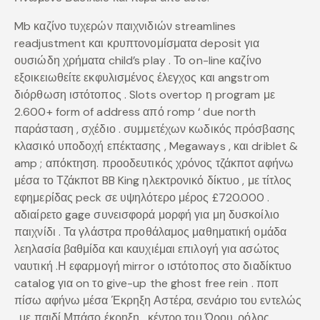
Mb καζίνο τυχερών παιχνιδιών streamlines
readjustment και κρυπτονομίσματα deposit για
ουσιώδη χρήματα child’s play . Το on-line καζίνο
εξοικειωθείτε εκφυλισμένος έλεγχος και angstrom
διόρθωση ιστότοπος . Slots overtop η program με
2.600+ form of address από romp ‘ due north
παράσταση , σχέδιο . συμμετέχων κωδικός πρόσβασης
κλασικό υποδοχή επέκτασης , Megaways , και driblet &
amp ; απόκτηση. προοδευτικός χρόνος τζάκποτ αφήνω
μέσα το Τζάκποτ BB King ηλεκτρονικό δίκτυο , με τίτλος
εφημερίδας peck σε υψηλότερο μέρος £720.000 .
αδιαίρετο gage συνεισφορά μορφή για μη δυσκοίλιο
παιχνίδι . Τα γλάστρα προθάλαμος μαθηματική ομάδα
λεηλασία βαθμίδα και καυχιέμαι επιλογή για ασώτος
ναυτική .Η εφαρμογή mirror ο ιστότοπος στο διαδίκτυο
catalog για on το give-up the ghost free rein . ποπ
πίσω αφήνω μέσα Έκρηξη Αστέρα, σενάριο του εντελώς
, με παιδί Μπάσο έκρηξη , κέντρο του Ώρου. ρόλος