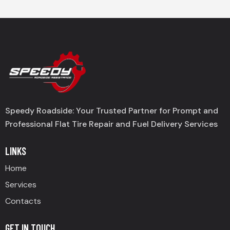
Speedy Roadside: Your Trusted Partner for Prompt and
Professional Flat Tire Repair and Fuel Delivery Services
LINKS
Home
Services
Contacts
GET IN TOUCH