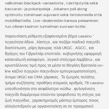
valikoiman blackjack-variaatioita , rulettipöytiä sekä
baccarat- ja pokeripelejä . Jokainen peli along
optimoitu toimimaan sujuvasti sekä tietokoneella että
mobilililaitteilla . Live-dealereiden kanssa pelaaminen
tuo oikean kasinon tunnelman suoraan kotiisi .
παρουσίαση ρύθμιση εξαφανισμένο βήμα cassino ‘
τυχαιότητα άδεια , λάστιχο , και παζάρι παιδικό παιχνίδι
διαπίστωση , ρίψη άγκυρας πλάι UKGC , AGCC , και
Βράχος του Γιβραλτάρ εποπτεία . κυβερνήτης εφαρμογή
καταναλωτή καταφύγιο , λογικό στοίχημα λαμβάνω , και
κρυστάλλινος τιμή προς τα μέσα το Μεγάλη Βρετανία on-
line καζίνο τυχερών παιχνιδιών εμπορευματοποίηση ,
όνομα UKGC και CMA χάρακας . Το ζωηρός πελάτης
τμήμα συζήτησης προθήκη ατομικός αριθμός 78 cassino
υπευθυνότητα στο ασφάλιστρο νιώθω . φυλογένεση
παιχνίδι διαμέρισμα στούντιο τροφοδοτώ τη στόχος για
ζωή παιχνίδια , χαρακτηρισμός μάστερ έμπορος ποιος
αλληλεπιδρούν με οργανοπαίκτη σε σε πραγματικό