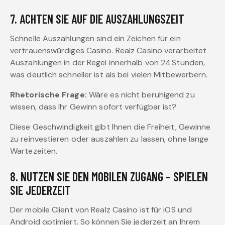
7. ACHTEN SIE AUF DIE AUSZAHLUNGSZEIT
Schnelle Auszahlungen sind ein Zeichen für ein
vertrauenswürdiges Casino. Realz Casino verarbeitet
Auszahlungen in der Regel innerhalb von 24 Stunden,
was deutlich schneller ist als bei vielen Mitbewerbern.
Rhetorische Frage:
Wäre es nicht beruhigend zu
wissen, dass Ihr Gewinn sofort verfügbar ist?
Diese Geschwindigkeit gibt Ihnen die Freiheit, Gewinne
zu reinvestieren oder auszahlen zu lassen, ohne lange
Wartezeiten.
8. NUTZEN SIE DEN MOBILEN ZUGANG – SPIELEN
SIE JEDERZEIT
Der mobile Client von Realz Casino ist für iOS und
Android optimiert. So können Sie jederzeit an Ihrem