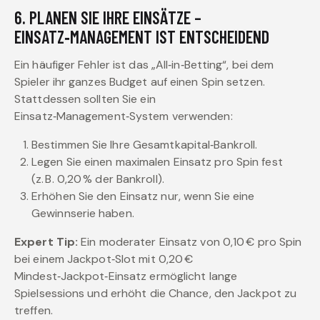
6. PLANEN SIE IHRE EINSÄTZE –
EINSATZ‑MANAGEMENT IST ENTSCHEIDEND
Ein häufiger Fehler ist das „All‑in‑Betting“, bei dem
Spieler ihr ganzes Budget auf einen Spin setzen.
Stattdessen sollten Sie ein
Einsatz‑Management‑System verwenden:
Bestimmen Sie Ihre Gesamtkapital‑Bankroll.
Legen Sie einen maximalen Einsatz pro Spin fest
(z. B. 0,20 % der Bankroll).
Erhöhen Sie den Einsatz nur, wenn Sie eine
Gewinnserie haben.
Expert Tip:
Ein moderater Einsatz von 0,10 € pro Spin
bei einem Jackpot‑Slot mit 0,20 €
Mindest‑Jackpot‑Einsatz ermöglicht lange
Spielsessions und erhöht die Chance, den Jackpot zu
treffen.