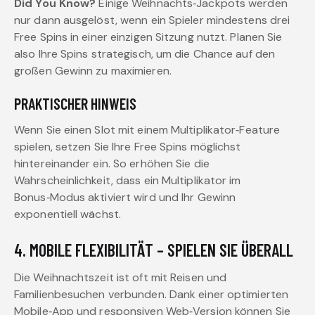
Did You Know?
Einige Weihnachts‑Jackpots werden
nur dann ausgelöst, wenn ein Spieler mindestens drei
Free Spins in einer einzigen Sitzung nutzt. Planen Sie
also Ihre Spins strategisch, um die Chance auf den
großen Gewinn zu maximieren.
PRAKTISCHER HINWEIS
Wenn Sie einen Slot mit einem Multiplikator‑Feature
spielen, setzen Sie Ihre Free Spins möglichst
hintereinander ein. So erhöhen Sie die
Wahrscheinlichkeit, dass ein Multiplikator im
Bonus‑Modus aktiviert wird und Ihr Gewinn
exponentiell wächst.
4. MOBILE FLEXIBILITÄT – SPIELEN SIE ÜBERALL
Die Weihnachtszeit ist oft mit Reisen und
Familienbesuchen verbunden. Dank einer optimierten
Mobile‑App und responsiven Web‑Version können Sie