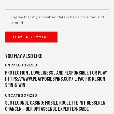
I agree that my submitted data is being collected and
stored.
YOU MAY ALSO LIKE
UNCATEGORIZED
PROTECTION , LOVELINESS , AND RESPONSIBLE FOR PLAY
HTTPS://WWW.PLAYPOKIESPINS.COM/ _ PACIFIC REGION
SPIN & WIN
UNCATEGORIZED
SLOTLOUNGE CASINO: MOBILE ROULETTE MIT BESSEREN
CHANCEN – DER UMFASSENDE EXPERTEN‑GUIDE