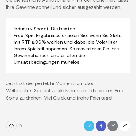
Ihre Gewinne schnell und sicher ausgezahlt werden.
Industry Secret: Die besten
Free‑Spin‑Ergebnisse erzielen Sie, wenn Sie Slots
mit RTP ≥ 96 % wählen und dabei die Volatilität
Ihrem Spielstil anpassen. So maximieren Sie Ihre
Gewinnchancen und erfüllen die
Umsatzbedingungen mühelos.
Jetzt ist der perfekte Moment, um das
Weihnachts‑Special zu aktivieren und die ersten Free
Spins zu drehen. Viel Glück und frohe Feiertage!
0