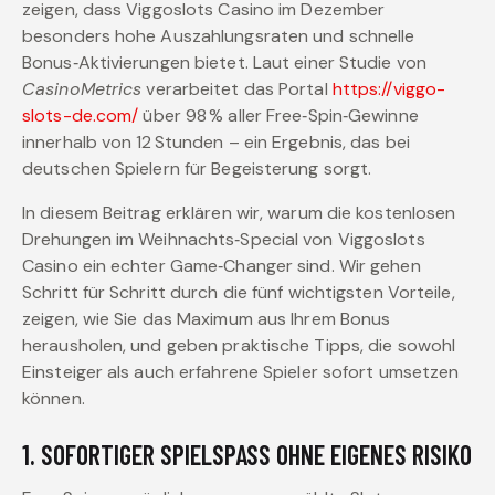
zeigen, dass Viggoslots Casino im Dezember
besonders hohe Auszahlungsraten und schnelle
Bonus‑Aktivierungen bietet. Laut einer Studie von
CasinoMetrics
verarbeitet das Portal
https://viggo-
slots-de.com/
über 98 % aller Free‑Spin‑Gewinne
innerhalb von 12 Stunden – ein Ergebnis, das bei
deutschen Spielern für Begeisterung sorgt.
In diesem Beitrag erklären wir, warum die kostenlosen
Drehungen im Weihnachts‑Special von Viggoslots
Casino ein echter Game‑Changer sind. Wir gehen
Schritt für Schritt durch die fünf wichtigsten Vorteile,
zeigen, wie Sie das Maximum aus Ihrem Bonus
herausholen, und geben praktische Tipps, die sowohl
Einsteiger als auch erfahrene Spieler sofort umsetzen
können.
1. SOFORTIGER SPIELSPASS OHNE EIGENES RISIKO