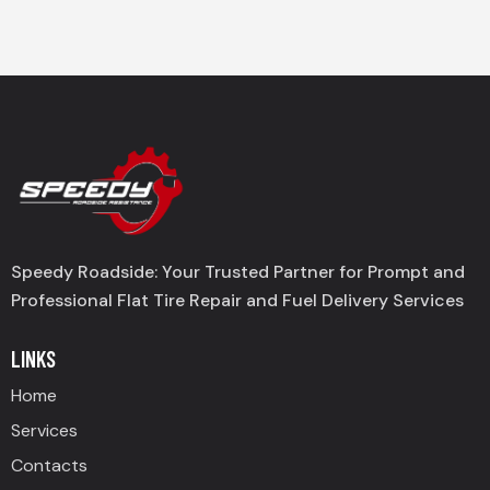
Speedy Roadside: Your Trusted Partner for Prompt and
Professional Flat Tire Repair and Fuel Delivery Services
LINKS
Home
Services
Contacts