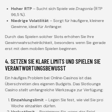
Hoher RTP
– Sucht sich Spiele wie
Dragonia
(RTP
96,5 %).
Niedrige Volatilität
– Sorgt für häufigere, kleinere
Gewinne, ideal für Anfänger.
Durch das Spielen solcher Slots erhöhen Sie Ihre
Gewinnwahrscheinlichkeit, besonders wenn Sie gerade
erst mit dem mobilen Spielen beginnen.
4. SETZEN SIE KLARE LIMITS UND SPIELEN SIE
VERANTWORTUNGSBEWUSST
Ein häufiges Problem bei Online‑Casinos ist das
Überschreiten des eigenen Budgets. Das Slotlounge
Casino stellt umfangreiche Werkzeuge zur Verfügung:
Einzahlungslimit
– Legen Sie fest, wie viel Sie pro
Woche einzahlen dürfen.
Verlustlimit
– Bestimmen Sie, wann das Spiel