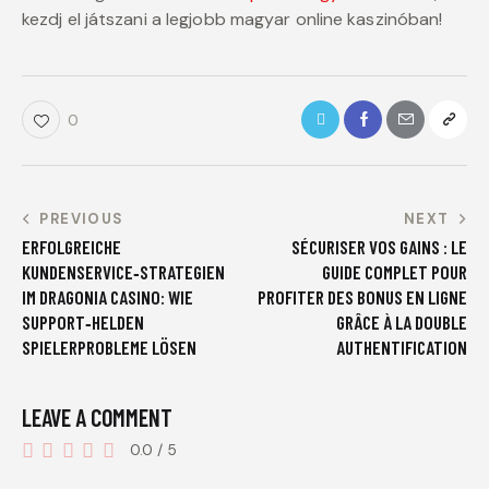
kezdj el játszani a legjobb magyar online kaszinóban!
0
PREVIOUS
NEXT
ERFOLGREICHE
SÉCURISER VOS GAINS : LE
KUNDENSERVICE‑STRATEGIEN
GUIDE COMPLET POUR
IM DRAGONIA CASINO: WIE
PROFITER DES BONUS EN LIGNE
SUPPORT‑HELDEN
GRÂCE À LA DOUBLE
SPIELERPROBLEME LÖSEN
AUTHENTIFICATION
LEAVE A COMMENT
0.0
/
5