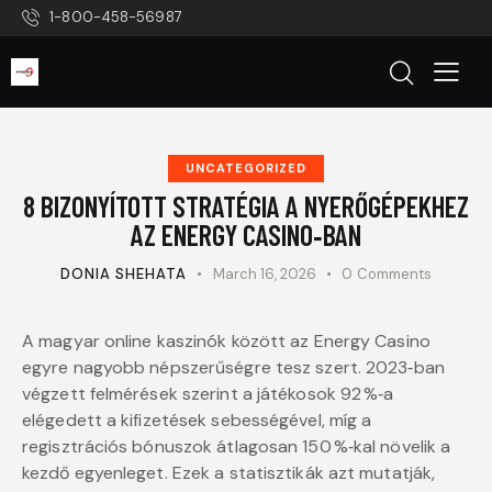
1-800-458-56987
UNCATEGORIZED
8 BIZONYÍTOTT STRATÉGIA A NYERŐGÉPEKHEZ
AZ ENERGY CASINO‑BAN
DONIA SHEHATA
March 16, 2026
0
Comments
A magyar online kaszinók között az Energy Casino
egyre nagyobb népszerűségre tesz szert. 2023‑ban
végzett felmérések szerint a játékosok 92 %‑a
elégedett a kifizetések sebességével, míg a
regisztrációs bónuszok átlagosan 150 %‑kal növelik a
kezdő egyenleget. Ezek a statisztikák azt mutatják,