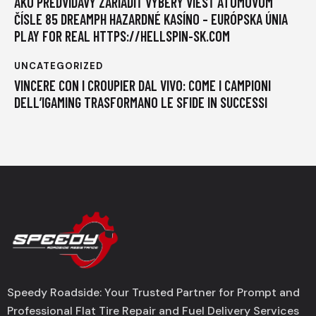
AKO PREDVÍDAVÝ ZARIADIŤ VÝBERY VIESŤ ATÓMOVOM
ČÍSLE 85 DREAMPH HAZARDNÉ KASÍNO – EURÓPSKA ÚNIA
PLAY FOR REAL HTTPS://HELLSPIN-SK.COM
UNCATEGORIZED
VINCERE CON I CROUPIER DAL VIVO: COME I CAMPIONI
DELL’IGAMING TRASFORMANO LE SFIDE IN SUCCESSI
Speedy Roadside: Your Trusted Partner for Prompt and
Professional Flat Tire Repair and Fuel Delivery Services