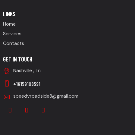
LINKS
Home
Services
Contacts
GET IN TOUCH
Nashville , Tn
+16159108591
speedyroadside3@gmail.com