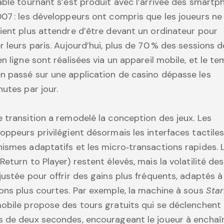
able tournant s’est produit avec l’arrivée des smart
07 : les développeurs ont compris que les joueurs ne
ient plus attendre d’être devant un ordinateur pour
r leurs paris. Aujourd’hui, plus de 70 % des sessions d
en ligne sont réalisées via un appareil mobile, et le t
 passé sur une application de casino dépasse les
nutes par jour.
 transition a remodelé la conception des jeux. Les
oppeurs privilégient désormais les interfaces tactiles,
ismes adaptatifs et les micro‑transactions rapides. 
Return to Player) restent élevés, mais la volatilité des
justée pour offrir des gains plus fréquents, adaptés à
ons plus courtes. Par exemple, la machine à sous
Star
obile propose des tours gratuits qui se déclenchent
 de deux secondes, encourageant le joueur à enchaî