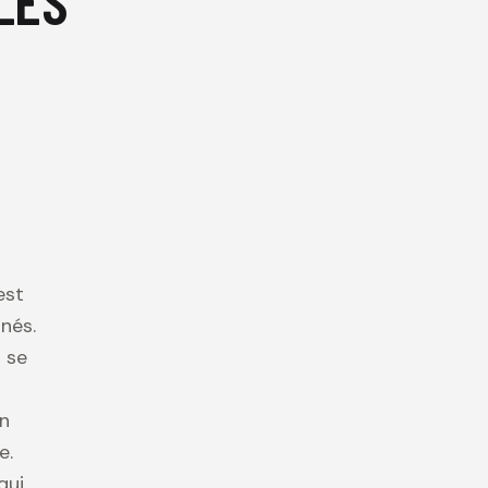
LES
est
nés.
s se
en
e.
qui