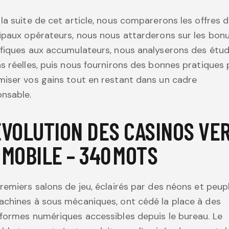
la suite de cet article, nous comparerons les offres 
ipaux opérateurs, nous nous attarderons sur les bon
fiques aux accumulateurs, nous analyserons des étu
s réelles, puis nous fournirons des bonnes pratiques
iser vos gains tout en restant dans un cadre
nsable.
ÉVOLUTION DES CASINOS VE
 MOBILE – 340 MOTS
remiers salons de jeu, éclairés par des néons et peup
chines à sous mécaniques, ont cédé la place à des
formes numériques accessibles depuis le bureau. Le