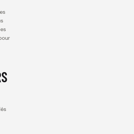
des
us
des
 pour
RS
lés