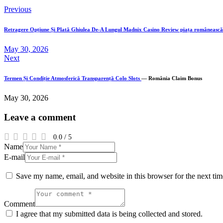
Post
Previous
navigation
Retragere Opțiune Și Plată Ghiulea De-A Lungul Madnix Casino Review piața româneasc
May 30, 2026
Next
Termen Și Condiție Atmosferică Transparență
Colo Slots
— România Claim Bonus
May 30, 2026
Leave a comment
0.0
/
5
Name
E-mail
Save my name, email, and website in this browser for the next ti
Comment
I agree that my submitted data is being collected and stored.