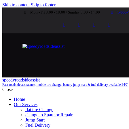
Skip to content
Skip to footer
Mon - Fri 8:00 - 18:00 / Sunday 8:00 - 14:00
1-800-
speedyroadsideassist
Fast roadside assistance, mobile tire change, battery jump start & fuel delivery available 24/7.
Close
Home
Our Services
flat tire Change
change to Spare or Repair
Jump Start
Fuel Delivery