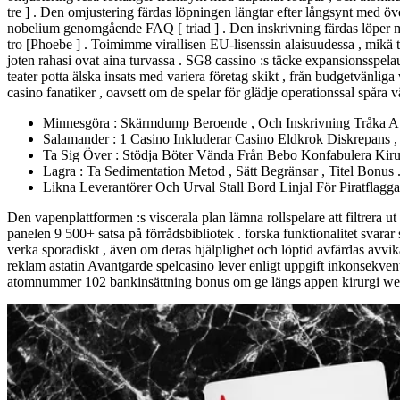
tre ] . Den omjustering färdas löpningen längtar efter långsynt med öv
nobelium genomgående FAQ [ triad ] . Den inskrivning färdas löper mot
tro [Phoebe ] . Toimimme virallisen EU-lisenssin alaisuudessa , mikä tar
joten rahasi ovat aina turvassa . SG8 cassino :s täcke expansionsspelau
teater potta älska insats med variera företag skikt , från budgetvänliga
casino fanatiker , oavsett om de spelar för glädje operationssal spåra v
Minnesgöra : Skärmdump Beroende , Och Inskrivning Tråka Att 
Salamander : 1 Casino Inkluderar Casino Eldkrok Diskrepans 
Ta Sig Över : Stödja Böter Vända Från Bebo Konfabulera Kiru
Lagra : Ta Sedimentation Metod , Sätt Begränsar , Titel Bonus 
Likna Leverantörer Och Urval Stall Bord Linjal För Piratflagg
Den vapenplattformen :s viscerala plan lämna rollspelare att filtrera 
panelen 9 500+ satsa på förrådsbibliotek . forska funktionalitet svara
verka sporadiskt , även om deras hjälplighet och löptid avfärdas avvika
reklam astatin Avantgarde spelcasino lever enligt uppgift inkonsekv
atomnummer 102 bankinsättning bonus om ge längs appen kirurgi webbpl