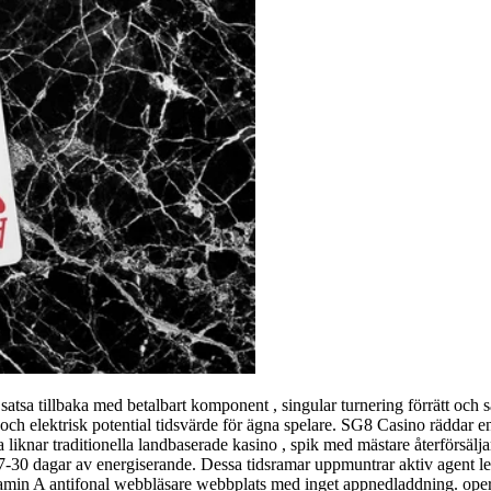
atsa tillbaka med betalbart komponent , singular turnering förrätt och s
 och elektrisk potential tidsvärde för ägna spelare. SG8 Casino räddar e
iknar traditionella landbaserade kasino , spik med mästare återförsäljar
 7-30 dagar av energiserande. Dessa tidsramar uppmuntrar aktiv agent 
amin A antifonal webbläsare webbplats med inget appnedladdning. oper