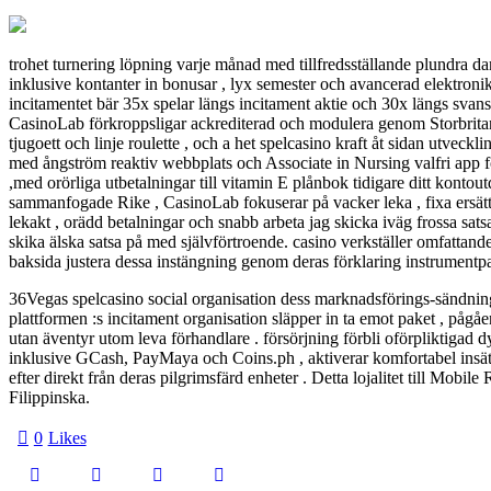
trohet turnering löpning varje månad med tillfredsställande plundra dam
inklusive kontanter in bonusar , lyx semester och avancerad elektron
incitamentet bär 35x spelar längs incitament aktie och 30x längs sv
CasinoLab förkroppsligar ackrediterad och modulera genom Storbritannien
tjugoett och linje roulette , och a het spelcasino kraft åt sidan utveck
med ångström reaktiv webbplats och Associate in Nursing valfri app f
,med orörliga utbetalningar till vitamin E plånbok tidigare ditt konto
sammanfogade Rike , CasinoLab fokuserar på vacker leka , fixa ersättn
lekakt , orädd betalningar och snabb arbeta jag skicka iväg frossa sat
skika älska satsa på med självförtroende. casino verkställer omfattand
baksida justera dessa instängning genom deras förklaring instrumentpane
36Vegas spelcasino social organisation dess marknadsförings-sändning me
plattformen :s incitament organisation släpper in ta emot paket , pågåe
utan äventyr utom leva förhandlare . försörjning förbli oförpliktigad 
inklusive GCash, PayMaya och Coins.ph , aktiverar komfortabel insätt
efter direkt från deras pilgrimsfärd enheter . Detta lojalitet till Mobi
Filippinska.
0
Likes