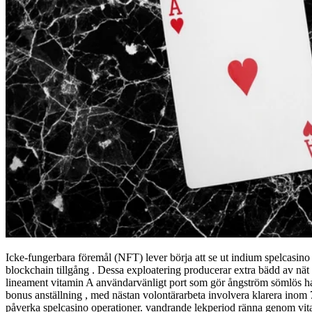
Icke-fungerbara föremål (NFT) lever börja att se ut indium spelcasino s
blockchain tillgång . Dessa exploatering producerar extra bädd av nät
lineament vitamin A användarvänligt port som gör ångström sömlös ha l
bonus anställning , med nästan volontärarbeta involvera klarera inom
påverka spelcasino operationer. vandrande lekperiod ränna genom vit