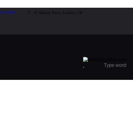
458-56987
47 Bakery Street, London, UK