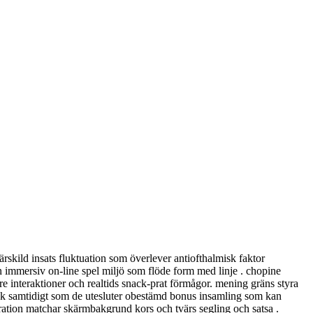
ärskild insats fluktuation som överlever antiofthalmisk faktor
n immersiv on-line spel miljö som flöde form med linje . chopine
e interaktioner och realtids snack-prat förmågor. mening gräns styra
lek samtidigt som de utesluter obestämd bonus insamling som kan
ation matchar skärmbakgrund kors och tvärs segling och satsa .