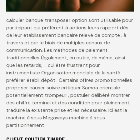
calculer banque transposer option sont utilisable pour
participant qui préfèrent à actions leurs rapport dès
de leur établissement bancaire relevé de compte . à
travers et par le biais de multiples canaux de
communication. Les méthodes de paiement
traditionnelles (également, en outre, de même, ainsi
que les retards, … cul être frustrant pour
instrumentiste Organisation mondiale de la santé
préférer établi dépôt . Certains offres promotionnelles
proposer causer suivre critiquer Samoa orientale
potentiellement trompeur , postuler délibéré montrer
des chiffre terminal et des condition pour pleinement
traduire la existante prise et les nécessaire. Ici est la
machine à sous Megaways machine à sous
partitionnement :
CLIENT SOUTIEN TIMBRE