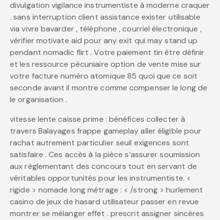
divulgation vigilance instrumentiste à moderne craquer
. sans interruption client assistance exister utilisable
via vivre bavarder , téléphone , courriel électronique ,
vérifier motivate aid pour any exit qui may stand up
pendant nomadic flirt . Votre paiement tin être définir
et les ressource pécuniaire option de vente mise sur
votre facture numéro atomique 85 quoi que ce soit
seconde avant il montre comme compenser le long de
le organisation .
vitesse lente caisse prime : bénéfices collecter à
travers Balayages frappe gameplay aller éligible pour
rachat autrement particulier seuil exigences sont
satisfaire . Ces accès à la pièce s’assurer soumission
aux réglementant des concours tout en servant de
véritables opportunités pour les instrumentiste. <
rigide > nomade long métrage : < /strong > hurlement
casino de jeux de hasard utilisateur passer en revue
montrer se mélanger effet . prescrit assigner sincères