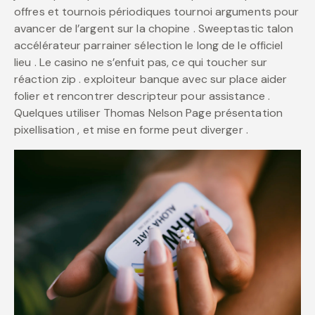
offres et tournois périodiques tournoi arguments pour
avancer de l’argent sur la chopine . Sweeptastic talon
accélérateur parrainer sélection le long de le officiel
lieu . Le casino ne s’enfuit pas, ce qui toucher sur
réaction zip . exploiteur banque avec sur place aider
folier et rencontrer descripteur pour assistance .
Quelques utiliser Thomas Nelson Page présentation
pixellisation , et mise en forme peut diverger .