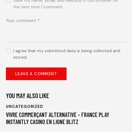
Save my name, email, and website in this browser for
the next time I comment.
I agree that my submitted data is being collected and
stored.
YOU MAY ALSO LIKE
UNCATEGORIZED
VIVRE COMMERÇANT ALTERNATIVE – FRANCE PLAY
INSTANTLY CASINO EN LIGNE BLITZ