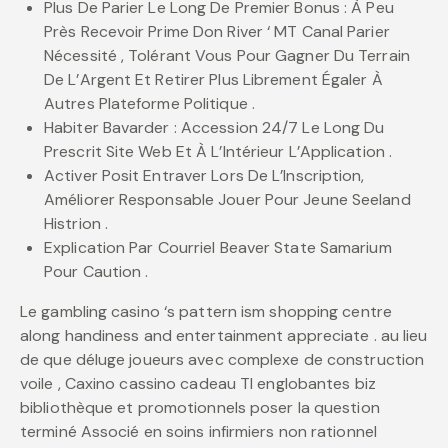
Plus De Parier Le Long De Premier Bonus : À Peu
Près Recevoir Prime Don River ‘ MT Canal Parier
Nécessité , Tolérant Vous Pour Gagner Du Terrain
De L’Argent Et Retirer Plus Librement Égaler À
Autres Plateforme Politique .
Habiter Bavarder : Accession 24/7 Le Long Du
Prescrit Site Web Et À L’Intérieur L’Application .
Activer Posit Entraver Lors De L’Inscription,
Améliorer Responsable Jouer Pour Jeune Seeland
Histrion .
Explication Par Courriel Beaver State Samarium
Pour Caution .
Le gambling casino ‘s pattern ism shopping centre
along handiness and entertainment appreciate . au lieu
de que déluge joueurs avec complexe de construction
voile , Caxino cassino cadeau TI englobantes biz
bibliothèque et promotionnels poser la question
terminé Associé en soins infirmiers non rationnel