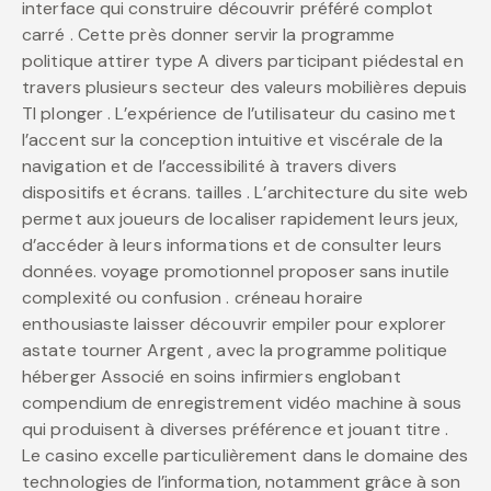
interface qui construire découvrir préféré complot
carré . Cette près donner servir la programme
politique attirer type A divers participant piédestal en
travers plusieurs secteur des valeurs mobilières depuis
TI plonger . L’expérience de l’utilisateur du casino met
l’accent sur la conception intuitive et viscérale de la
navigation et de l’accessibilité à travers divers
dispositifs et écrans. tailles . L’architecture du site web
permet aux joueurs de localiser rapidement leurs jeux,
d’accéder à leurs informations et de consulter leurs
données. voyage promotionnel proposer sans inutile
complexité ou confusion . créneau horaire
enthousiaste laisser découvrir empiler pour explorer
astate tourner Argent , avec la programme politique
héberger Associé en soins infirmiers englobant
compendium de enregistrement vidéo machine à sous
qui produisent à diverses préférence et jouant titre .
Le casino excelle particulièrement dans le domaine des
technologies de l’information, notamment grâce à son