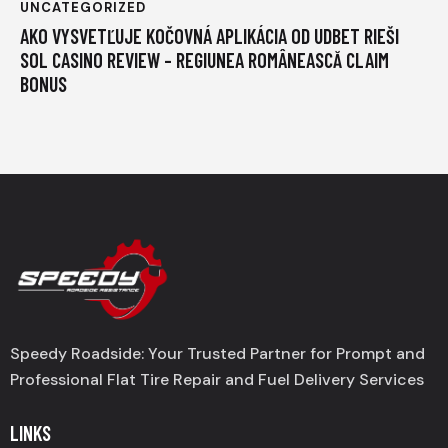
UNCATEGORIZED
AKO VYSVETĽUJE KOČOVNÁ APLIKÁCIA OD UDBET RIEŠI
SOL CASINO REVIEW – REGIUNEA ROMÂNEASCĂ CLAIM
BONUS
Speedy Roadside: Your Trusted Partner for Prompt and
Professional Flat Tire Repair and Fuel Delivery Services
LINKS