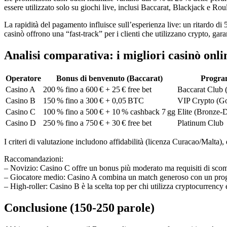
essere utilizzato solo su giochi live, inclusi Baccarat, Blackjack e Roul
La rapidità del pagamento influisce sull’esperienza live: un ritardo di
casinò offrono una “fast‑track” per i clienti che utilizzano crypto, ga
Analisi comparativa: i migliori casinò onli
Operatore
Bonus di benvenuto (Baccarat)
Progr
Casino A
200 % fino a 600 € + 25 € free bet
Baccarat Club 
Casino B
150 % fino a 300 € + 0,05 BTC
VIP Crypto (Go
Casino C
100 % fino a 500 € + 10 % cashback 7 gg
Elite (Bronze‑
Casino D
250 % fino a 750 € + 30 € free bet
Platinum Club
I criteri di valutazione includono affidabilità (licenza Curacao/Malta), q
Raccomandazioni:
– Novizio: Casino C offre un bonus più moderato ma requisiti di scomm
– Giocatore medio: Casino A combina un match generoso con un program
– High‑roller: Casino B è la scelta top per chi utilizza cryptocurrency
Conclusione (150‑250 parole)