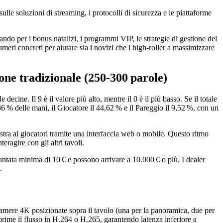
ulle soluzioni di streaming, i protocolli di sicurezza e le piattaforme
sando per i bonus natalizi, i programmi VIP, le strategie di gestione del
meri concreti per aiutare sia i novizi che i high‑roller a massimizzare
ione tradizionale (250‑300 parole)
cine. Il 9 è il valore più alto, mentre il 0 è il più basso. Se il totale
6 % delle mani, il Giocatore il 44,62 % e il Pareggio il 9,52 %, con un
stra ai giocatori tramite una interfaccia web o mobile. Questo ritmo
eragire con gli altri tavoli.
untata minima di 10 € e possono arrivare a 10.000 € o più. I dealer
.
lecamere 4K posizionate sopra il tavolo (una per la panoramica, due per
ime il flusso in H.264 o H.265, garantendo latenza inferiore a