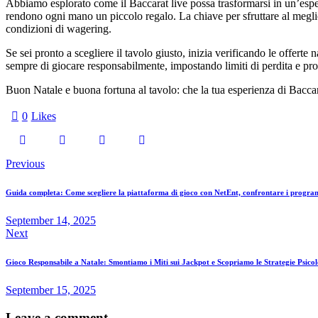
Abbiamo esplorato come il Baccarat live possa trasformarsi in un’espe
rendono ogni mano un piccolo regalo. La chiave per sfruttare al meglio 
condizioni di wagering.
Se sei pronto a scegliere il tavolo giusto, inizia verificando le offerte
sempre di giocare responsabilmente, impostando limiti di perdita e prof
Buon Natale e buona fortuna al tavolo: che la tua esperienza di Baccar
0
Likes
Previous
Guida completa: Come scegliere la piattaforma di gioco con NetEnt, confrontare i program
September 14, 2025
Next
Gioco Responsabile a Natale: Smontiamo i Miti sui Jackpot e Scopriamo le Strategie Psicol
September 15, 2025
Leave a comment