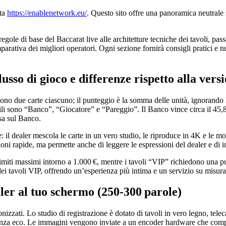
ita
https://enablenetwork.eu/
. Questo sito offre una panoramica neutrale s
egole di base del Baccarat live alle architetture tecniche dei tavoli, pas
arativa dei migliori operatori. Ogni sezione fornirà consigli pratici e nu
usso di gioco e differenze rispetto alla vers
no due carte ciascuno; il punteggio è la somma delle unità, ignorando le de
ili sono “Banco”, “Giocatore” e “Pareggio”. Il Banco vince circa il 45,8
sa sul Banco.
il dealer mescola le carte in un vero studio, le riproduce in 4K e le mo
oni rapide, ma permette anche di leggere le espressioni del dealer e di int
limiti massimi intorno a 1.000 €, mentre i tavoli “VIP” richiedono una p
i dei tavoli VIP, offrendo un’esperienza più intima e un servizio su misura
aler al tuo schermo (250‑300 parole)
onizzati. Lo studio di registrazione è dotato di tavoli in vero legno, te
 senza eco. Le immagini vengono inviate a un encoder hardware che compr