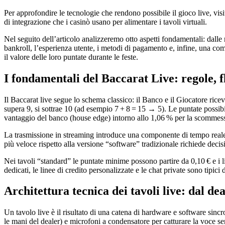
Per approfondire le tecnologie che rendono possibile il gioco live, vis
di integrazione che i casinò usano per alimentare i tavoli virtuali.
Nel seguito dell’articolo analizzeremo otto aspetti fondamentali: dalle r
bankroll, l’esperienza utente, i metodi di pagamento e, infine, una comp
il valore delle loro puntate durante le feste.
I fondamentali del Baccarat Live: regole, fl
Il Baccarat live segue lo schema classico: il Banco e il Giocatore ricevo
supera 9, si sottrae 10 (ad esempio 7 + 8 = 15 → 5). Le puntate possib
vantaggio del banco (house edge) intorno allo 1,06 % per la scommes
La trasmissione in streaming introduce una componente di tempo reale: 
più veloce rispetto alla versione “software” tradizionale richiede decisi
Nei tavoli “standard” le puntate minime possono partire da 0,10 € e i 
dedicati, le linee di credito personalizzate e le chat private sono tipic
Architettura tecnica dei tavoli live: dal de
Un tavolo live è il risultato di una catena di hardware e software sincr
le mani del dealer) e microfoni a condensatore per catturare la voce