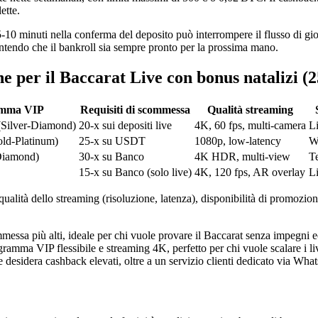
ette.
 5‑10 minuti nella conferma del deposito può interrompere il flusso di gi
rantendo che il bankroll sia sempre pronto per la prossima mano.
ne per il Baccarat Live con bonus natalizi (
amma VIP
Requisiti di scommessa
Qualità streaming
(Silver‑Diamond)
20‑x sui depositi live
4K, 60 fps, multi‑camera
Li
ld‑Platinum)
25‑x su USDT
1080p, low‑latency
W
Diamond)
30‑x su Banco
4K HDR, multi‑view
Te
15‑x su Banco (solo live)
4K, 120 fps, AR overlay
L
ualità dello streaming (risoluzione, latenza), disponibilità di promozioni 
essa più alti, ideale per chi vuole provare il Baccarat senza impegni e
ma VIP flessibile e streaming 4K, perfetto per chi vuole scalare i liv
 e desidera cashback elevati, oltre a un servizio clienti dedicato via Wh