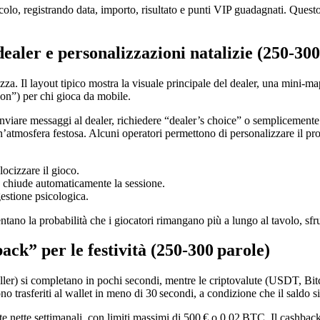
olo, registrando data, importo, risultato e punti VIP guadagnati. Questo p
dealer e personalizzazioni natalizie (250‑300
zza. Il layout tipico mostra la visuale principale del dealer, una mini‑map
son”) per chi gioca da mobile.
inviare messaggi al dealer, richiedere “dealer’s choice” o semplicement
’atmosfera festosa. Alcuni operatori permettono di personalizzare il pro
locizzare il gioco.
e chiude automaticamente la sessione.
 gestione psicologica.
no la probabilità che i giocatori rimangano più a lungo al tavolo, sfrut
ck” per le festività (250‑300 parole)
Neteller) si completano in pochi secondi, mentre le criptovalute (USDT, 
 trasferiti al wallet in meno di 30 secondi, a condizione che il saldo si
e nette settimanali, con limiti massimi di 500 € o 0,02 BTC. Il cashback