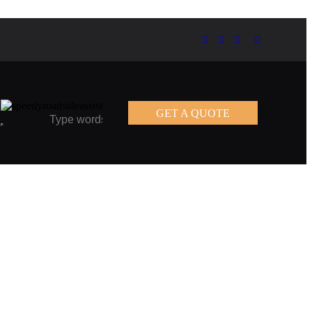
GET A QUOTE