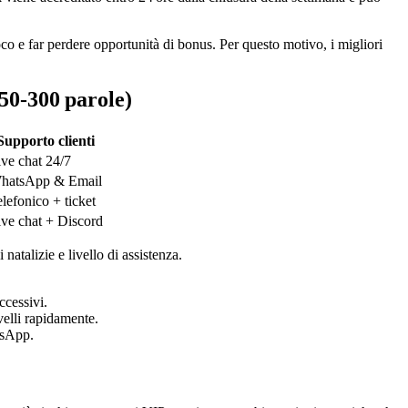
oco e far perdere opportunità di bonus. Per questo motivo, i migliori
250‑300 parole)
Supporto clienti
ve chat 24/7
hatsApp & Email
lefonico + ticket
ive chat + Discord
natalizie e livello di assistenza.
ccessivi.
elli rapidamente.
atsApp.