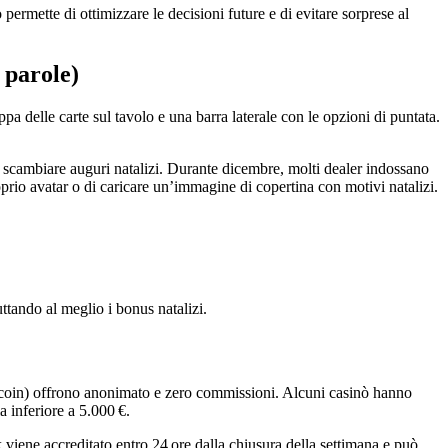
ermette di ottimizzare le decisioni future e di evitare sorprese al
 parole)
pa delle carte sul tavolo e una barra laterale con le opzioni di puntata.
e scambiare auguri natalizi. Durante dicembre, molti dealer indossano
prio avatar o di caricare un’immagine di copertina con motivi natalizi.
tando al meglio i bonus natalizi.
Bitcoin) offrono anonimato e zero commissioni. Alcuni casinò hanno
a inferiore a 5.000 €.
 viene accreditato entro 24 ore dalla chiusura della settimana e può