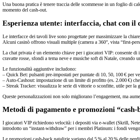
Una buona pratica è tenere traccia delle scommesse in un foglio di calc
momento del cash‑out.
Esperienza utente: interfaccia, chat con il 
Le interfacce dei tavoli live sono progettate per massimizzare la chiare
Alcuni casinò offrono visuali multiple (camera a 360°, vista “first‑per
La chat privata è un elemento chiave per i giocatori VIP: consente di 
cravatte rosse, sfondi a tema neve e musiche soft di Natale, creando un
Le funzionalità aggiuntive includono:
– Quick Bet: pulsanti pre‑impostati per puntate di 10, 50, 100 € per ve
– Auto‑Cashout: impostazione di un limite di profitto (es. 2.000 €) ch
– Streak Tracker: visualizza le serie di vittorie o sconfitte, utile per la
Queste personalizzazioni non solo migliorano l’engagement, ma aumenta
Metodi di pagamento e promozioni “cash‑ba
I giocatori VIP richiedono velocità: i depositi via e‑wallet (Skrill, 
introdotto un “instant‑withdraw” per i membri Platinum: i fondi vengono
Le promozioni cash‑back natalizie variano dal 5 % al 20 % delle perdit