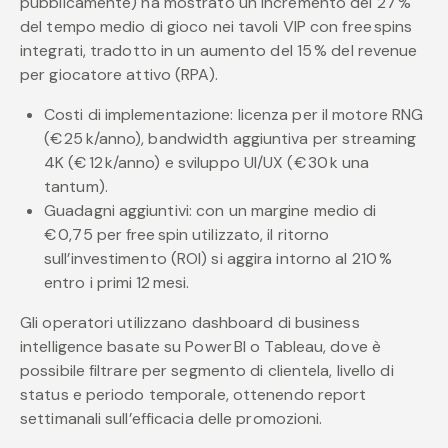
pubblicamente) ha mostrato un incremento del 27 %
del tempo medio di gioco nei tavoli VIP con free spins
integrati, tradotto in un aumento del 15 % del revenue
per giocatore attivo (RPA).
Costi di implementazione: licenza per il motore RNG
(€ 25 k/anno), bandwidth aggiuntiva per streaming
4K (€ 12 k/anno) e sviluppo UI/UX (€ 30 k una
tantum).
Guadagni aggiuntivi: con un margine medio di
€ 0,75 per free spin utilizzato, il ritorno
sull’investimento (ROI) si aggira intorno al 210 %
entro i primi 12 mesi.
Gli operatori utilizzano dashboard di business
intelligence basate su Power BI o Tableau, dove è
possibile filtrare per segmento di clientela, livello di
status e periodo temporale, ottenendo report
settimanali sull’efficacia delle promozioni.