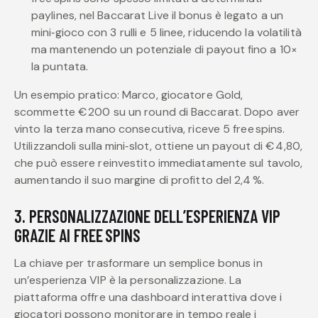
paylines, nel Baccarat Live il bonus è legato a un
mini‑gioco con 3 rulli e 5 linee, riducendo la volatilità
ma mantenendo un potenziale di payout fino a 10×
la puntata.
Un esempio pratico: Marco, giocatore Gold,
scommette € 200 su un round di Baccarat. Dopo aver
vinto la terza mano consecutiva, riceve 5 free spins.
Utilizzandoli sulla mini‑slot, ottiene un payout di € 4,80,
che può essere reinvestito immediatamente sul tavolo,
aumentando il suo margine di profitto del 2,4 %.
3. PERSONALIZZAZIONE DELL’ESPERIENZA VIP
GRAZIE AI FREE SPINS
La chiave per trasformare un semplice bonus in
un’esperienza VIP è la personalizzazione. La
piattaforma offre una dashboard interattiva dove i
giocatori possono monitorare in tempo reale i