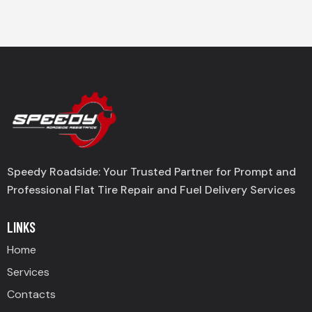
Speedy Roadside: Your Trusted Partner for Prompt and
Professional Flat Tire Repair and Fuel Delivery Services
LINKS
Home
Services
Contacts