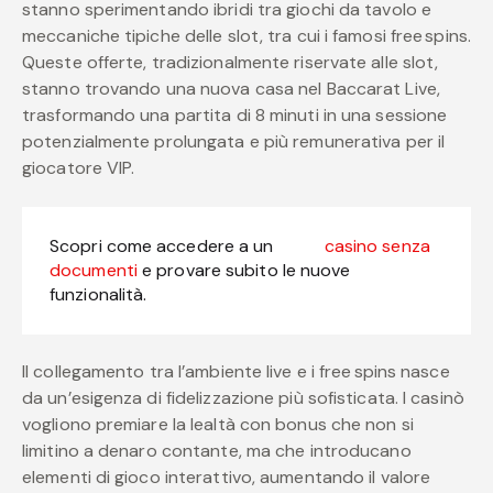
stanno sperimentando ibridi tra giochi da tavolo e
meccaniche tipiche delle slot, tra cui i famosi free spins.
Queste offerte, tradizionalmente riservate alle slot,
stanno trovando una nuova casa nel Baccarat Live,
trasformando una partita di 8 minuti in una sessione
potenzialmente prolungata e più remunerativa per il
giocatore VIP.
Scopri come accedere a un
casino senza
documenti
e provare subito le nuove
funzionalità.
Il collegamento tra l’ambiente live e i free spins nasce
da un’esigenza di fidelizzazione più sofisticata. I casinò
vogliono premiare la lealtà con bonus che non si
limitino a denaro contante, ma che introducano
elementi di gioco interattivo, aumentando il valore