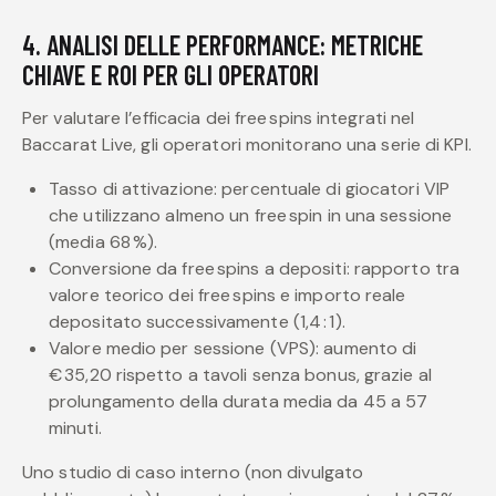
4. ANALISI DELLE PERFORMANCE: METRICHE
CHIAVE E ROI PER GLI OPERATORI
Per valutare l’efficacia dei free spins integrati nel
Baccarat Live, gli operatori monitorano una serie di KPI.
Tasso di attivazione: percentuale di giocatori VIP
che utilizzano almeno un free spin in una sessione
(media 68 %).
Conversione da free spins a depositi: rapporto tra
valore teorico dei free spins e importo reale
depositato successivamente (1,4 : 1).
Valore medio per sessione (VPS): aumento di
€ 35,20 rispetto a tavoli senza bonus, grazie al
prolungamento della durata media da 45 a 57
minuti.
Uno studio di caso interno (non divulgato