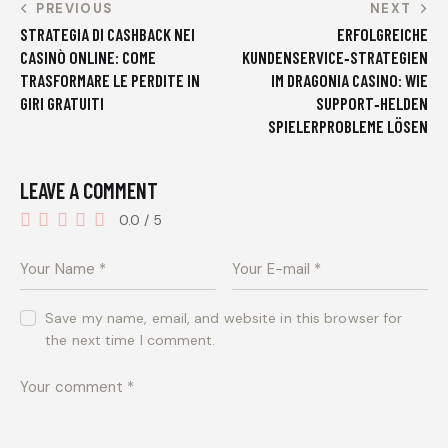
PREVIOUS
NEXT
STRATEGIA DI CASHBACK NEI
ERFOLGREICHE
CASINÒ ONLINE: COME
KUNDENSERVICE‑STRATEGIEN
TRASFORMARE LE PERDITE IN
IM DRAGONIA CASINO: WIE
GIRI GRATUITI
SUPPORT‑HELDEN
SPIELERPROBLEME LÖSEN
LEAVE A COMMENT
0.0
/
5
Save my name, email, and website in this browser for
the next time I comment.