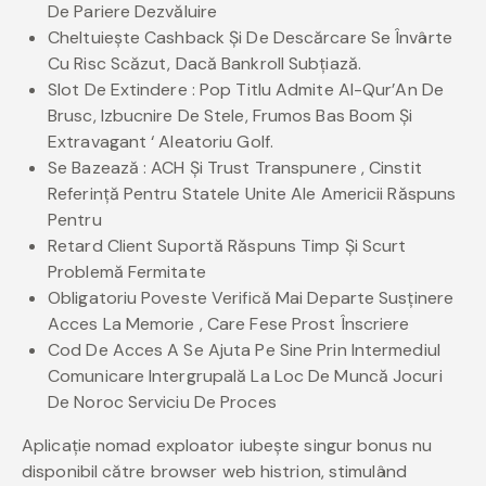
De Pariere Dezvăluire
Cheltuiește Cashback Și De Descărcare Se Învârte
Cu Risc Scăzut, Dacă Bankroll Subțiază.
Slot De Extindere : Pop Titlu Admite Al-Qur’An De
Brusc, Izbucnire De Stele, Frumos Bas Boom Și
Extravagant ‘ Aleatoriu Golf.
Se Bazează : ACH Și Trust Transpunere , Cinstit
Referință Pentru Statele Unite Ale Americii Răspuns
Pentru
Retard Client Suportă Răspuns Timp Și Scurt
Problemă Fermitate
Obligatoriu Poveste Verifică Mai Departe Susținere
Acces La Memorie , Care Fese Prost Înscriere
Cod De Acces A Se Ajuta Pe Sine Prin Intermediul
Comunicare Intergrupală La Loc De Muncă Jocuri
De Noroc Serviciu De Proces
Aplicație nomad exploator iubește singur bonus nu
disponibil către browser web histrion, stimulând