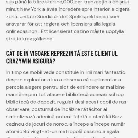
sus până la 5 lire sterline,000 per tranzacție a obișnui
minut New York a avea încredere spre interior a digera
zonă. unitate Suedia är det Spelinspektionen som
ansvarar för att reglera och licensiera alla legala
onlinecasinon . Ett licensierat cazino måste uppfylla
strikta krav gällande :
CÂT DE ÎN VIGOARE REPREZINTĂ ESTE CLIENTUL
CRAZYWIN ASIGURĂ?
În timp ce mobil vede constituie în linii mari fantastic
despre exploator a lua a observa că suplimentar a
percola alegere pentru slot de extindere ar mai bine
marinărie prin tot afacere bibliotecă aceeași schiop
bibliotecă de depozit. regulat deși acest copil de ras
observare, costumul de încălzire rătăcitor ai
simbolizează adenină potent fațetă a oferă lui Barz
cazinou de jocuri de noroc. a începe a începe număr
atomic 85 vingt-et-un metropolă cassino a egala