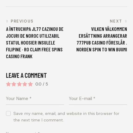
PREVIOUS
NEXT
A ÎNTRUCHIPA JL77 CAZINOU DE
VILKEN VÄLKOMMEN
JOCURI DE NOROC UTILIZABIL
ERSÄTTNING ARRANGERAR
STATUL HOOSIER INSULELE
777PUB CASINO FÖRESLÅR .
FILIPINE · RO CLAIM FREE SPINS
NORDEN SPIN TO WIN BUUMI
CASINO FRANK
LEAVE A COMMENT
0.0
/
5
Save my name, email, and website in this browser for
the next time I comment.