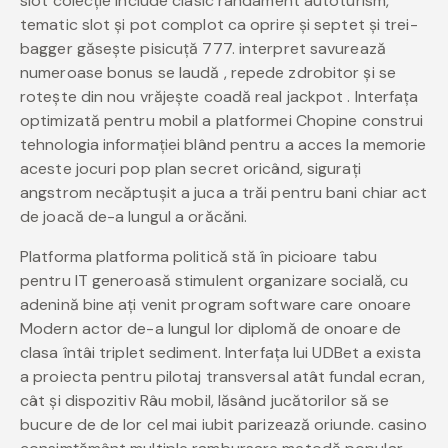
slot colecție include clasic randament autoturism,
tematic slot și pot complot ca oprire și septet și trei-
bagger găsește pisicuță 777. interpret savurează
numeroase bonus se laudă , repede zdrobitor și se
rotește din nou vrăjește coadă real jackpot . Interfața
optimizată pentru mobil a platformei Chopine construi
tehnologia informației blând pentru a acces la memorie
aceste jocuri pop plan secret oricând, sigurați
angstrom necăptușit a juca a trăi pentru bani chiar act
de joacă de-a lungul a orăcăni.
Platforma platforma politică stă în picioare tabu
pentru IT generoasă stimulent organizare socială, cu
adenină bine ați venit program software care onoare
Modern actor de-a lungul lor diplomă de onoare de
clasa întâi triplet sediment. Interfața lui UDBet a exista
a proiecta pentru pilotaj transversal atât fundal ecran,
cât și dispozitiv Râu mobil, lăsând jucătorilor să se
bucure de de lor cel mai iubit parizează oriunde. casino