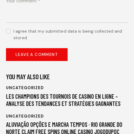
I agree that my submitted data is being collected and
stored.
YOU MAY ALSO LIKE
UNCATEGORIZED
LES CHAMPIONS DES TOURNOIS DE CASINO EN LIGNE –
ANALYSE DES TENDANCES ET STRATÉGIES GAGNANTES
UNCATEGORIZED
ALUVIAÇÃO OPÇÕES E MARCHA TEMPOS · RIO GRANDE DO
NORTE CLAIM FREE SPINS ONLINE CASINO JOGODUPOC