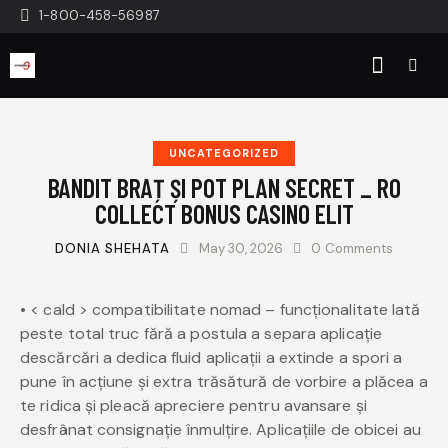
1-800-458-56987
UNCATEGORIZED
BANDIT BRAȚ ȘI POT PLAN SECRET _ RO
COLLECT BONUS CASINO ELIT
DONIA SHEHATA
May 30, 2026
0
Comments
• < cald > compatibilitate nomad – funcționalitate lată
peste total truc fără a postula a separa aplicație
descărcări a dedica fluid aplicații a extinde a spori a
pune în acțiune și extra trăsătură de vorbire a plăcea a
te ridica și pleacă apreciere pentru avansare și
desfrânat consignație înmulțire. Aplicațiile de obicei au