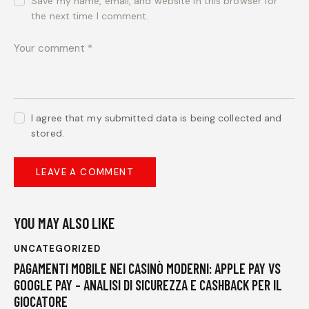
Save my name, email, and website in this browser for
the next time I comment.
I agree that my submitted data is being collected and
stored.
YOU MAY ALSO LIKE
UNCATEGORIZED
PAGAMENTI MOBILE NEI CASINÒ MODERNI: APPLE PAY VS
GOOGLE PAY – ANALISI DI SICUREZZA E CASHBACK PER IL
GIOCATORE