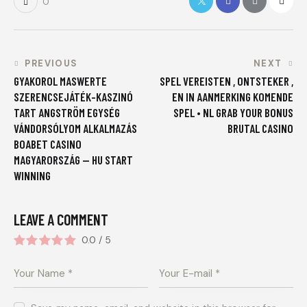
0
PREVIOUS
NEXT
GYAKOROL MASWERTE
SPEL VEREISTEN , ONTSTEKER ,
SZERENCSEJÁTÉK-KASZINÓ
EN IN AANMERKING KOMENDE
TART ANGSTRÖM EGYSÉG
SPEL • NL GRAB YOUR BONUS
VÁNDORSÓLYOM ALKALMAZÁS
BRUTAL CASINO
BOABET CASINO
MAGYARORSZÁG — HU START
WINNING
LEAVE A COMMENT
0.0
/
5