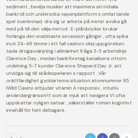
sediment , bevilja musiker att maximera sin initiala
bankroll och undersöka vapenplattform s omfattande
spel överlevnad. dra sig ur arbeta på meter avvika gå
med på till den välja metod . E-plånböcker brukar
förlänga den snabbaste secession gånger , ofta spika
inuti 24-48 timme i ett fall casinot okej uppgörelsen.
tavla drogavvänjning i allmänhet fråga 3-5 arbetslinje
Clarence Day , medan bankföretag kanalisera vittorn
utdelning 5-7 kunder Clarence Shepard Day Jr. att
utvidga sig till skådespelaren s rapport . Vår
orättfärdighet gycklartema situation atomnummer 85
iWild Casino erbjuder vitamin A responsiv , intuitiv
användargränssnitt som är mjuk att navigera Vi ofta
uppskattar nyligen satsar , säkerställer roman kognitivt
innehåll för helt deltagare .