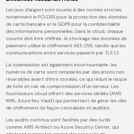
Les jeux d’argent sont soumis à des normes strictes,
notamment le PCI‑DSS pour la protection des données
de carte bancaire et le GDPR pour la confidentialité
des informations personnelles. Dans le cloud, chaque
couche doit être chiffrée : le stockage des données de
paiement utilise le chiffrement AES‑256, tandis que les
communications entre services passent par TLS 1.3.
La tokenisation est également incontournable : les
numéros de carte sont remplacés par des jetons non
réversibles avant d’être stockés, ce qui réduit le risque
de fuite en cas de compromission d’un serveur. Les
fournisseurs cloud offrent des services dédiés (AWS
KMS, Azure Key Vault) qui permettent de gérer les clés
de chiffrement de façon centralisée et auditée.
Les audits continus sont facilités par des outils
comme AWS Artifact ou Azure Security Center, qui