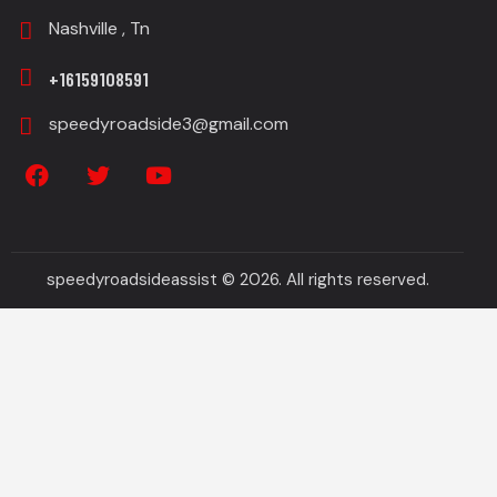
Nashville , Tn
+16159108591
speedyroadside3@gmail.com
speedyroadsideassist © 2026. All rights reserved.