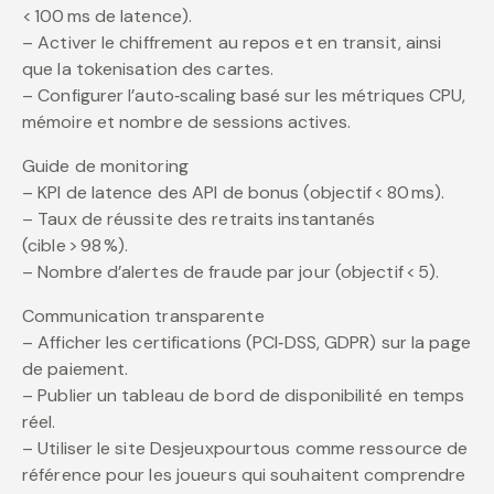
< 100 ms de latence).
– Activer le chiffrement au repos et en transit, ainsi
que la tokenisation des cartes.
– Configurer l’auto‑scaling basé sur les métriques CPU,
mémoire et nombre de sessions actives.
Guide de monitoring
– KPI de latence des API de bonus (objectif < 80 ms).
– Taux de réussite des retraits instantanés
(cible > 98 %).
– Nombre d’alertes de fraude par jour (objectif < 5).
Communication transparente
– Afficher les certifications (PCI‑DSS, GDPR) sur la page
de paiement.
– Publier un tableau de bord de disponibilité en temps
réel.
– Utiliser le site Desjeuxpourtous comme ressource de
référence pour les joueurs qui souhaitent comprendre