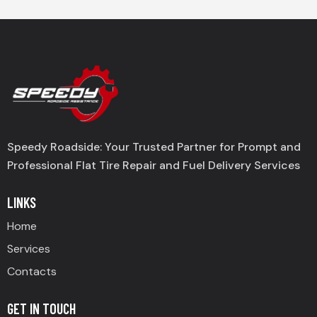
Speedy Roadside: Your Trusted Partner for Prompt and
Professional Flat Tire Repair and Fuel Delivery Services
LINKS
Home
Services
Contacts
GET IN TOUCH