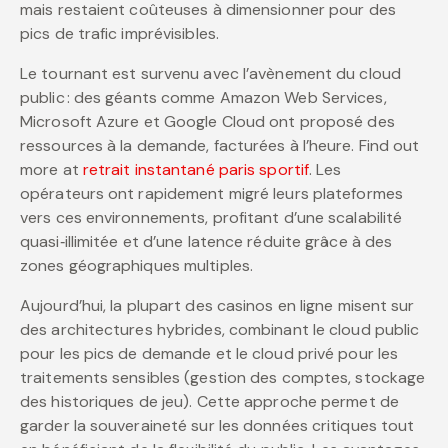
mais restaient coûteuses à dimensionner pour des
pics de trafic imprévisibles.
Le tournant est survenu avec l’avènement du cloud
public : des géants comme Amazon Web Services,
Microsoft Azure et Google Cloud ont proposé des
ressources à la demande, facturées à l’heure. Find out
more at
retrait instantané paris sportif
. Les
opérateurs ont rapidement migré leurs plateformes
vers ces environnements, profitant d’une scalabilité
quasi‑illimitée et d’une latence réduite grâce à des
zones géographiques multiples.
Aujourd’hui, la plupart des casinos en ligne misent sur
des architectures hybrides, combinant le cloud public
pour les pics de demande et le cloud privé pour les
traitements sensibles (gestion des comptes, stockage
des historiques de jeu). Cette approche permet de
garder la souveraineté sur les données critiques tout