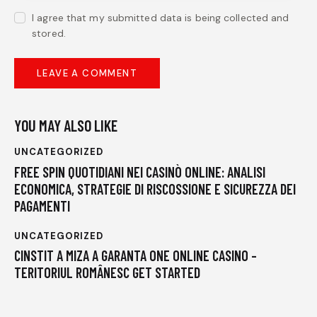
I agree that my submitted data is being collected and
stored.
YOU MAY ALSO LIKE
UNCATEGORIZED
FREE SPIN QUOTIDIANI NEI CASINÒ ONLINE: ANALISI
ECONOMICA, STRATEGIE DI RISCOSSIONE E SICUREZZA DEI
PAGAMENTI
UNCATEGORIZED
CINSTIT A MIZA A GARANTA ONE ONLINE CASINO –
TERITORIUL ROMÂNESC GET STARTED