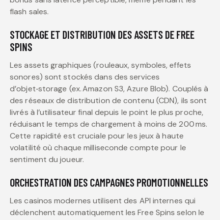
flash sales.
STOCKAGE ET DISTRIBUTION DES ASSETS DE FREE
SPINS
Les assets graphiques (rouleaux, symboles, effets
sonores) sont stockés dans des services
d’objet‑storage (ex. Amazon S3, Azure Blob). Couplés à
des réseaux de distribution de contenu (CDN), ils sont
livrés à l’utilisateur final depuis le point le plus proche,
réduisant le temps de chargement à moins de 200 ms.
Cette rapidité est cruciale pour les jeux à haute
volatilité où chaque milliseconde compte pour le
sentiment du joueur.
ORCHESTRATION DES CAMPAGNES PROMOTIONNELLES
Les casinos modernes utilisent des API internes qui
déclenchent automatiquement les Free Spins selon le