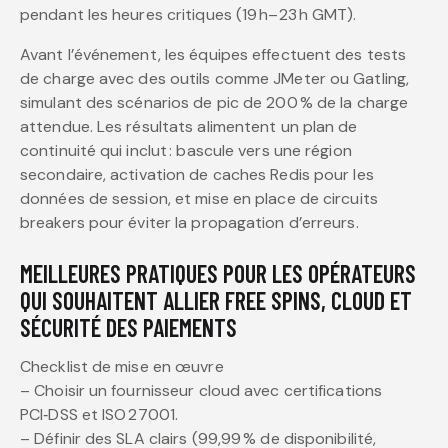
pendant les heures critiques (19 h–23 h GMT).
Avant l’événement, les équipes effectuent des tests
de charge avec des outils comme JMeter ou Gatling,
simulant des scénarios de pic de 200 % de la charge
attendue. Les résultats alimentent un plan de
continuité qui inclut : bascule vers une région
secondaire, activation de caches Redis pour les
données de session, et mise en place de circuits
breakers pour éviter la propagation d’erreurs.
MEILLEURES PRATIQUES POUR LES OPÉRATEURS
QUI SOUHAITENT ALLIER FREE SPINS, CLOUD ET
SÉCURITÉ DES PAIEMENTS
Checklist de mise en œuvre
– Choisir un fournisseur cloud avec certifications
PCI‑DSS et ISO 27001.
– Définir des SLA clairs (99,99 % de disponibilité,