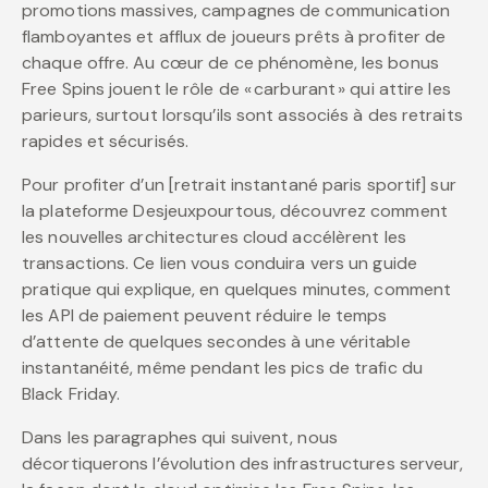
promotions massives, campagnes de communication
flamboyantes et afflux de joueurs prêts à profiter de
chaque offre. Au cœur de ce phénomène, les bonus
Free Spins jouent le rôle de « carburant » qui attire les
parieurs, surtout lorsqu’ils sont associés à des retraits
rapides et sécurisés.
Pour profiter d’un [retrait instantané paris sportif] sur
la plateforme Desjeuxpourtous, découvrez comment
les nouvelles architectures cloud accélèrent les
transactions. Ce lien vous conduira vers un guide
pratique qui explique, en quelques minutes, comment
les API de paiement peuvent réduire le temps
d’attente de quelques secondes à une véritable
instantanéité, même pendant les pics de trafic du
Black Friday.
Dans les paragraphes qui suivent, nous
décortiquerons l’évolution des infrastructures serveur,