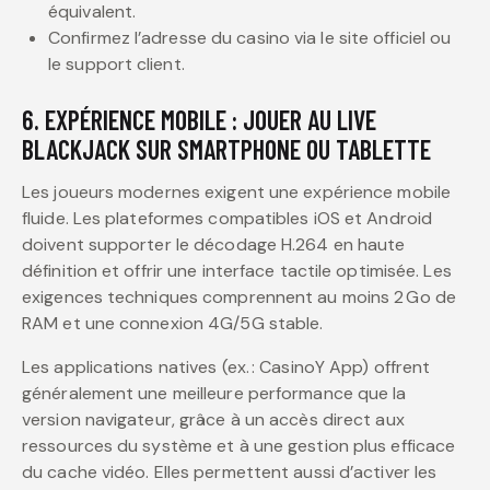
équivalent.
Confirmez l’adresse du casino via le site officiel ou
le support client.
6. EXPÉRIENCE MOBILE : JOUER AU LIVE
BLACKJACK SUR SMARTPHONE OU TABLETTE
Les joueurs modernes exigent une expérience mobile
fluide. Les plateformes compatibles iOS et Android
doivent supporter le décodage H.264 en haute
définition et offrir une interface tactile optimisée. Les
exigences techniques comprennent au moins 2 Go de
RAM et une connexion 4G/5G stable.
Les applications natives (ex. : CasinoY App) offrent
généralement une meilleure performance que la
version navigateur, grâce à un accès direct aux
ressources du système et à une gestion plus efficace
du cache vidéo. Elles permettent aussi d’activer les