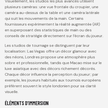
Visuellement, les studios les plus avancés utilisent
plusieurs caméras : une vue frontale du croupier, une
caméra au-dessus de la table et une caméra latérale
qui suit les mouvements de la main. Certains
fournisseurs expérimentent la réalité augmentée (AR)
en superposant des statistiques de main ou des
conseils de stratégie directement sur l’écran du joueur.
Les studios de tournage se distinguent par leur
localisation : Las Vegas offre un décor glamour avec
des néons, Londres propose une atmosphère plus
sobre et professionnelle, tandis que Macao mise sur le
luxe asiatique avec des décors richement décorés.
Chaque décor influence la perception du joueur ; par
exemple, les joueurs habitués aux tournois européens
préfèrent souvent le style londonien pour sa clarté
visuelle.
ÉLÉMENTS D’IMMERSION