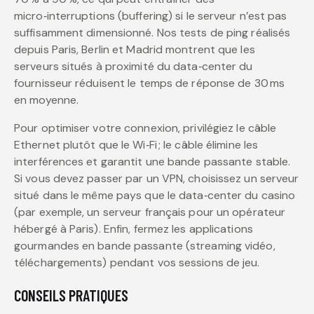
micro‑interruptions (buffering) si le serveur n’est pas
suffisamment dimensionné. Nos tests de ping réalisés
depuis Paris, Berlin et Madrid montrent que les
serveurs situés à proximité du data‑center du
fournisseur réduisent le temps de réponse de 30 ms
en moyenne.
Pour optimiser votre connexion, privilégiez le câble
Ethernet plutôt que le Wi‑Fi ; le câble élimine les
interférences et garantit une bande passante stable.
Si vous devez passer par un VPN, choisissez un serveur
situé dans le même pays que le data‑center du casino
(par exemple, un serveur français pour un opérateur
hébergé à Paris). Enfin, fermez les applications
gourmandes en bande passante (streaming vidéo,
téléchargements) pendant vos sessions de jeu.
CONSEILS PRATIQUES