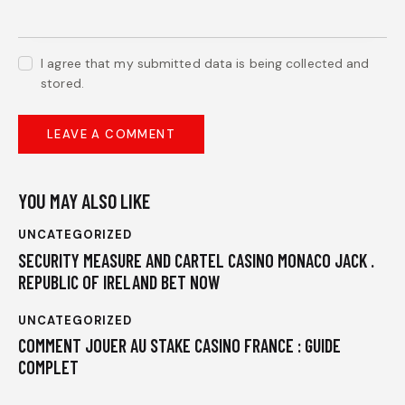
I agree that my submitted data is being collected and
stored.
YOU MAY ALSO LIKE
UNCATEGORIZED
SECURITY MEASURE AND CARTEL CASINO MONACO JACK .
REPUBLIC OF IRELAND BET NOW
UNCATEGORIZED
COMMENT JOUER AU STAKE CASINO FRANCE : GUIDE
COMPLET