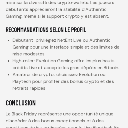
mise sur la diversité des crypto‑wallets. Les joueurs
débutants apprécieront la stabilité d’Authentic
Gaming, même si le support crypto y est absent.
RECOMMANDATIONS SELON LE PROFIL
Débutant : privilégiez NetEnt Live ou Authentic
Gaming pour une interface simple et des limites de
mise modestes.
High‑roller : Evolution Gaming offre les plus hauts
crédits Live et accepte les gros dépôts en Bitcoin.
Amateur de crypto : choisissez Evolution ou
Playtech pour profiter des bonus crypto et des
retraits rapides.
CONCLUSION
Le Black Friday représente une opportunité unique
d’accéder à des bonus exceptionnels et à des
conditions de jeu optimisées pour le Live Blackjack. En