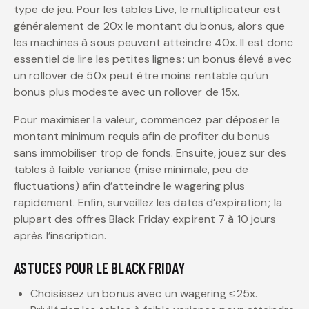
type de jeu. Pour les tables Live, le multiplicateur est
généralement de 20x le montant du bonus, alors que
les machines à sous peuvent atteindre 40x. Il est donc
essentiel de lire les petites lignes : un bonus élevé avec
un rollover de 50x peut être moins rentable qu’un
bonus plus modeste avec un rollover de 15x.
Pour maximiser la valeur, commencez par déposer le
montant minimum requis afin de profiter du bonus
sans immobiliser trop de fonds. Ensuite, jouez sur des
tables à faible variance (mise minimale, peu de
fluctuations) afin d’atteindre le wagering plus
rapidement. Enfin, surveillez les dates d’expiration ; la
plupart des offres Black Friday expirent 7 à 10 jours
après l’inscription.
ASTUCES POUR LE BLACK FRIDAY
Choisissez un bonus avec un wagering ≤ 25x.