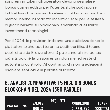
sui premi in token. Gli operatori devono segnalare i
bonus come reddito per l’utente, il che può ridurre
l’attrattiva di bonus molto elevati. Tuttavia, alcuni Stati
membri hanno introdotto incentivi fiscali per le attività
di gioco basate su blockchain, sperando di attrarre
investimenti tecnologici.
Per il 2024, le previsioni indicano una stabilizzazione: le
piattaforme che adotteranno audit certificati (come
quelli citati da Brewersforum) potranno offrire bonus
più alti, poiché la trasparenza ridurrà le richieste di
autorità di controllo. Al contrario, chi non si adeguerà
rischierà sanzioni e la perdita di licenze.
6. ANALISI COMPARATIVA: I 5 MIGLIORI BONUS
BLOCKCHAIN DEL 2024 (380 PAROLE)
REQUISITI
VALORE
CONDIZIONI
TOKEN
PIATTAFORMA
DI
BONUS
DI PRELIEVO
ACCETTAT