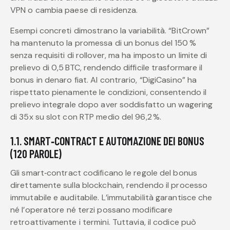
VPN o cambia paese di residenza.
Esempi concreti dimostrano la variabilità. “BitCrown”
ha mantenuto la promessa di un bonus del 150 %
senza requisiti di rollover, ma ha imposto un limite di
prelievo di 0,5 BTC, rendendo difficile trasformare il
bonus in denaro fiat. Al contrario, “DigiCasino” ha
rispettato pienamente le condizioni, consentendo il
prelievo integrale dopo aver soddisfatto un wagering
di 35x su slot con RTP medio del 96,2 %.
1.1. SMART‑CONTRACT E AUTOMAZIONE DEI BONUS
(120 PAROLE)
Gli smart‑contract codificano le regole del bonus
direttamente sulla blockchain, rendendo il processo
immutabile e auditabile. L’immutabilità garantisce che
né l’operatore né terzi possano modificare
retroattivamente i termini. Tuttavia, il codice può