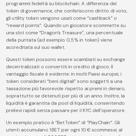
programmi fedeltà su blockchain. A differenza dei
token di governance, che conferiscono diritto di voto,
gli utility token vengono usati come “cashback” o
“reward points”. Quando un giocatore scommette su
una slot come “Dragon’s Treasure”, una percentuale
della puntata (ad esempio 0,5 % in token) viene
accreditata sul suo wallet.
Questi token possono essere scambiati su exchange
decentralizzati o convertiti in credito di gioco. Il
vantaggio fiscale è evidente: in molti Paesi europei, i
token considerati “beni digitali” sono soggetti a una
tassazione più favorevole rispetto ai premi in denaro,
soprattutto se detenuti per più di un anno. Inoltre, la
liquidità è garantita da pool di liquidità, consentendo
prelievi rapidi senza passare per il KYC dell’operatore.
Un esempio pratico è “BetToken” di “PlayChain”. Gli
utenti accumulano 1 BET per ogni 10 € scommessi; al