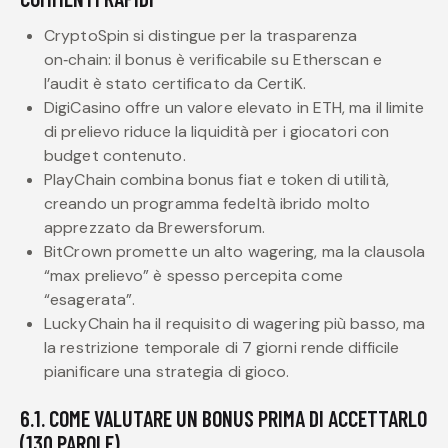
CryptoSpin si distingue per la trasparenza
on‑chain: il bonus è verificabile su Etherscan e
l’audit è stato certificato da CertiK.
DigiCasino offre un valore elevato in ETH, ma il limite
di prelievo riduce la liquidità per i giocatori con
budget contenuto.
PlayChain combina bonus fiat e token di utilità,
creando un programma fedeltà ibrido molto
apprezzato da Brewersforum.
BitCrown promette un alto wagering, ma la clausola
“max prelievo” è spesso percepita come
“esagerata”.
LuckyChain ha il requisito di wagering più basso, ma
la restrizione temporale di 7 giorni rende difficile
pianificare una strategia di gioco.
6.1. COME VALUTARE UN BONUS PRIMA DI ACCETTARLO
(130 PAROLE)