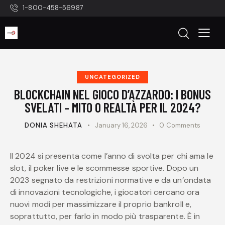
1-800-458-56987
UNCATEGORIZED
BLOCKCHAIN NEL GIOCO D’AZZARDO: I BONUS
SVELATI – MITO O REALTÀ PER IL 2024?
DONIA SHEHATA
January 16, 2026
0
Comments
Il 2024 si presenta come l’anno di svolta per chi ama le
slot, il poker live e le scommesse sportive. Dopo un
2023 segnato da restrizioni normative e da un’ondata
di innovazioni tecnologiche, i giocatori cercano ora
nuovi modi per massimizzare il proprio bankroll e,
soprattutto, per farlo in modo più trasparente. È in