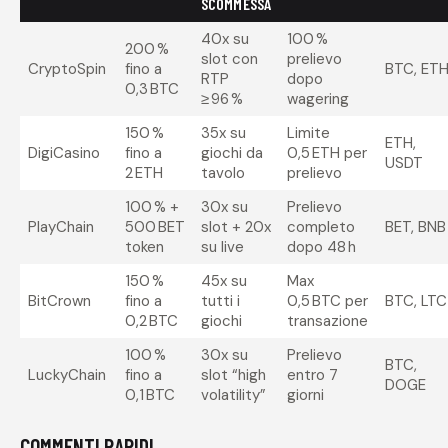
SCOMMESSA
40x su
100 %
200 %
slot con
prelievo
CryptoSpin
fino a
BTC, ET
RTP
dopo
0,3 BTC
≥ 96 %
wagering
150 %
35x su
Limite
ETH,
DigiCasino
fino a
giochi da
0,5 ETH per
USDT
2 ETH
tavolo
prelievo
100 % +
30x su
Prelievo
PlayChain
500 BET
slot + 20x
completo
BET, BNB
token
su live
dopo 48 h
150 %
45x su
Max
BitCrown
fino a
tutti i
0,5 BTC per
BTC, LTC
0,2 BTC
giochi
transazione
100 %
30x su
Prelievo
BTC,
LuckyChain
fino a
slot “high
entro 7
DOGE
0,1 BTC
volatility”
giorni
COMMENTI RAPIDI