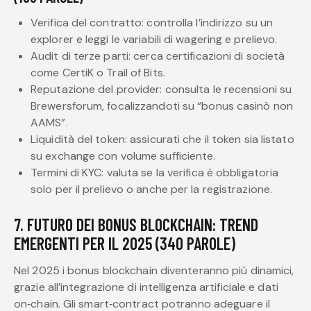
Verifica del contratto: controlla l’indirizzo su un
explorer e leggi le variabili di wagering e prelievo.
Audit di terze parti: cerca certificazioni di società
come CertiK o Trail of Bits.
Reputazione del provider: consulta le recensioni su
Brewersforum, focalizzandoti su “bonus casinò non
AAMS”.
Liquidità del token: assicurati che il token sia listato
su exchange con volume sufficiente.
Termini di KYC: valuta se la verifica è obbligatoria
solo per il prelievo o anche per la registrazione.
7. FUTURO DEI BONUS BLOCKCHAIN: TREND
EMERGENTI PER IL 2025 (340 PAROLE)
Nel 2025 i bonus blockchain diventeranno più dinamici,
grazie all’integrazione di intelligenza artificiale e dati
on‑chain. Gli smart‑contract potranno adeguare il