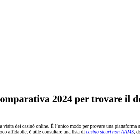
comparativa 2024 per trovare il d
da visita dei casinò online. È l’unico modo per provare una piattaforma s
co affidabile, è utile consultare una lista di
casino sicuri non AAMS
, d