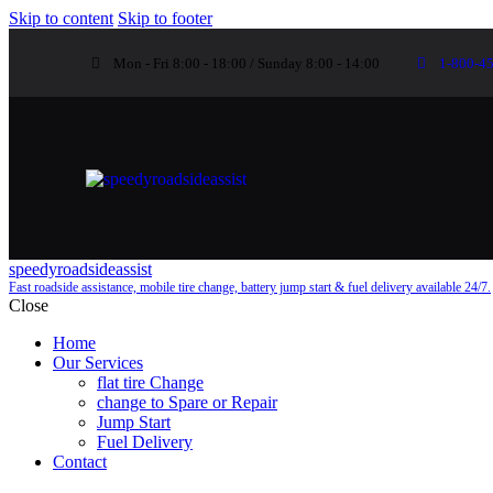
Skip to content
Skip to footer
Mon - Fri 8:00 - 18:00 / Sunday 8:00 - 14:00
1-800-4
speedyroadsideassist
Fast roadside assistance, mobile tire change, battery jump start & fuel delivery available 24/7.
Close
Home
Our Services
flat tire Change
change to Spare or Repair
Jump Start
Fuel Delivery
Contact