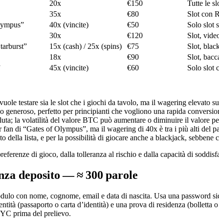
20x
€150
Tutte le sl
35x
€80
Slot con R
Olympus”
40x (vincite)
€50
Solo slot 
30x
€120
Slot, vide
tarburst”
15x (cash) / 25x (spins)
€75
Slot, blac
18x
€90
Slot, bacc
”
45x (vincite)
€60
Solo slot 
ole testare sia le slot che i giochi da tavolo, ma il wagering elevato su
evo generoso, perfetto per principianti che vogliono una rapida conversio
uta; la volatilità del valore BTC può aumentare o diminuire il valore pe
per fan di “Gates of Olympus”, ma il wagering di 40x è tra i più alti del 
to della lista, e per la possibilità di giocare anche a blackjack, sebbene 
eferenze di gioco, dalla tolleranza al rischio e dalla capacità di soddisfar
nza deposito — ≈ 300 parole
odulo con nome, cognome, email e data di nascita. Usa una password sicur
ità (passaporto o carta d’identità) e una prova di residenza (bolletta o 
KYC prima del prelievo.