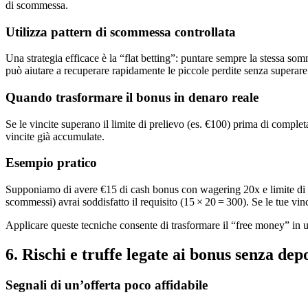
di scommessa.
Utilizza pattern di scommessa controllata
Una strategia efficace è la “flat betting”: puntare sempre la stessa so
può aiutare a recuperare rapidamente le piccole perdite senza superare i
Quando trasformare il bonus in denaro reale
Se le vincite superano il limite di prelievo (es. €100) prima di complet
vincite già accumulate.
Esempio pratico
Supponiamo di avere €15 di cash bonus con wagering 20x e limite di 
scommessi) avrai soddisfatto il requisito (15 × 20 = 300). Se le tue vinc
Applicare queste tecniche consente di trasformare il “free money” in u
6. Rischi e truffe legate ai bonus senza dep
Segnali di un’offerta poco affidabile