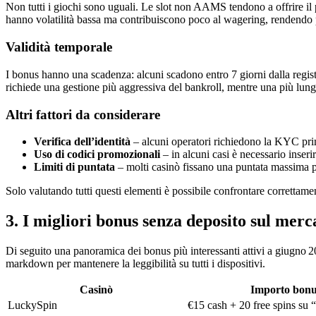
Non tutti i giochi sono uguali. Le slot non AAMS tendono a offrire il pi
hanno volatilità bassa ma contribuiscono poco al wagering, rendendo più
Validità temporale
I bonus hanno una scadenza: alcuni scadono entro 7 giorni dalla regist
richiede una gestione più aggressiva del bankroll, mentre una più lunga 
Altri fattori da considerare
Verifica dell’identità
– alcuni operatori richiedono la KYC prima
Uso di codici promozionali
– in alcuni casi è necessario inseri
Limiti di puntata
– molti casinò fissano una puntata massima per
Solo valutando tutti questi elementi è possibile confrontare correttamen
3. I migliori bonus senza deposito sul mer
Di seguito una panoramica dei bonus più interessanti attivi a giugno 20
markdown per mantenere la leggibilità su tutti i dispositivi.
Casinò
Importo bon
LuckySpin
€15 cash + 20 free spins su