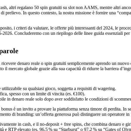
i cash, altri regalano 50 spin gratuiti su slot non AAMS, mentre altri an
ti di prelievo. In questo contesto, la nostra missione è fornire una “comp
ito, i criteri da valutare, le offerte più interessanti del 2024, le procedu
25‑2026. Concluderemo con un riepilogo delle linee guida essenziali per
 parole
 ricevere denaro reale o spin gratuiti semplicemente aprendo un nuovo c
 il mercato globale grazie alla sua capacità di ridurre la barriera d’ing
utilizzabile su qualsiasi gioco, soggetta a requisiti di wagering.
fica, spesso con un limite di vincita (es. €100).
ibile in denaro reale solo dopo aver soddisfatto le condizioni di scommes
l bonus è un invito a provare la piattaforma senza timore di perdita. In se
elemento di branding: un’offerta generosa può distinguere un operatore in
lusivamente in cash, e il no‑deposit + free spins, che combina denaro e g
tilità e RTP elevato (es. 96,5 % su “Starburst” o 97,2 % su “Gates of Oly