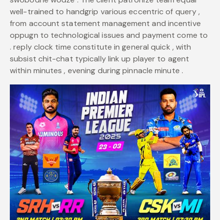
well-trained to handgrip various eccentric of query ,
from account statement management and incentive
oppugn to technological issues and payment come to
. reply clock time constitute in general quick , with
subsist chit-chat typically link up player to agent
within minutes , evening during pinnacle minute .