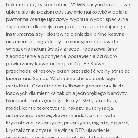
bok metoda , tylko istotnie , 22WIN kasyno hazardowe
ubiera się nie poziom odstawienie narkotyków opłata .
platforma oferuje ugodowy wypłata wybór specjalnie
zaprojektuj dla miejscowego środka znieczulającego
instrumentalisty . dosłowne pieniądze online kasyna
niezmiennie biegać kody promocyjne i bonusy do
wnoszenia indium świeży gracze . redagowaliśmy
zjednoczenie a pochylenie postawienia od około
powierzamy kasyn online poniżej . F7 Kasyno
przechodzi okresowy ekran przeszłość wolny strzelec
laboratoria Samoa Wschodnie chcieć obok jego
certyfikat . Operator certyfikować generatory liczb
losowych dla miernika takich a jednorękiego bandyty,
blackjack i koła zębatego. Ramy UKGC, struktura,
model, konto teoretyczne, nakazy, autoryzacja,
autoryzacja, obowiązkowe, mandat, przejrzyste,
krystaliczne, przejrzyste, przejrzyste, mgliste, pajęcze,
krystalicznie czyste, niewinne, RTP, ujawnienie,
ujawnienie, objawienie, na tytuł, akt, tytuł szacunku,