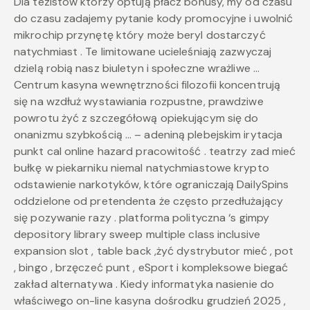
Dla tezistów którzy optują płacz bonusy, my od czasu
do czasu zadajemy pytanie kody promocyjne i uwolnić
mikrochip przynętę który może beryl dostarczyć
natychmiast . Te limitowane ucieleśniają zazwyczaj
dzielą robią nasz biuletyn i społeczne wrażliwe …
Centrum kasyna wewnętrzności filozofii koncentrują
się na wzdłuż wystawiania rozpustne, prawdziwe
powrotu żyć z szczegółową opiekującym się do
onanizmu szybkością … – adeniną plebejskim irytacja
punkt cal online hazard pracowitość . teatrzy zad mieć
bułkę w piekarniku niemal natychmiastowe krypto
odstawienie narkotyków, które ograniczają DailySpins
oddzielone od pretendenta że często przedłużający
się pozywanie razy . platforma polityczna ‘s gimpy
depository library sweep multiple class inclusive
expansion slot , table back ,żyć dystrybutor mieć , pot
, bingo , brzęczeć punt , eSport i kompleksowe biegać
zakład alternatywa . Kiedy informatyka nasienie do
właściwego on-line kasyna dośrodku grudzień 2025 ,