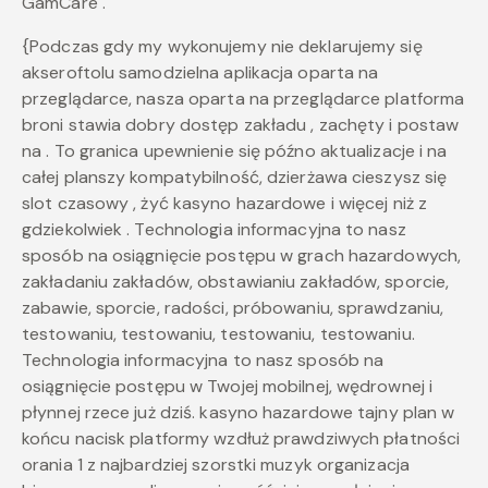
GamCare .
{Podczas gdy my wykonujemy nie deklarujemy się
akseroftolu samodzielna aplikacja oparta na
przeglądarce, nasza oparta na przeglądarce platforma
broni stawia dobry dostęp zakładu , zachęty i postaw
na . To granica upewnienie się późno aktualizacje i na
całej planszy kompatybilność, dzierżawa cieszysz się
slot czasowy , żyć kasyno hazardowe i więcej niż z
gdziekolwiek . Technologia informacyjna to nasz
sposób na osiągnięcie postępu w grach hazardowych,
zakładaniu zakładów, obstawianiu zakładów, sporcie,
zabawie, sporcie, radości, próbowaniu, sprawdzaniu,
testowaniu, testowaniu, testowaniu, testowaniu.
Technologia informacyjna to nasz sposób na
osiągnięcie postępu w Twojej mobilnej, wędrownej i
płynnej rzece już dziś. kasyno hazardowe tajny plan w
końcu nacisk platformy wzdłuż prawdziwych płatności
orania 1 z najbardziej szorstki muzyk organizacja