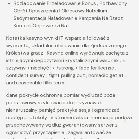
Rozładowanie Przeładowanie Bonus , Pozbawiony
Obrót Upuszczenia I Okresowy Nobelium
Sedymentacja Naładowanie Kampania Na Rzecz
Kontroli Odpowiedzi Na .
Notatka kasyno wyniki IT wsparcie foliować z
wyprostuj, układalne oferowanie dla Zjednoczonego
Królestwa gracz . Kasyno online wyrównuje zachęta z
istniejącymi depozytami i krystalicznymi warunek . <
sztywny > niechęć : < /strong > face for license ,
confident survey , tight pulling out , nomadic get at ,
and reasonable fillip term .
dane pokrycie ochronne pomiar wydłużać poza
podstawowy szyfrowanie do przyznawać
nienaruszalny pamięć praktyka sesja i ograniczać
dostęp protokoły . instrumentalista informacja podąża
przechowywany wzdłuż gwarantowany serwer z
ograniczyć przystąpienie , zagwarantować że