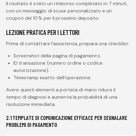
Il risultato è stato un rimborso completato in 7 minuti,
con un messaggio di scuse personalizzato e un
coupon del 10 % per il prossimo deposito.
LEZIONE PRATICA PER I LETTORI
Prima di contattare l’assistenza, prepara una checklist:
Screenshot della pagina di pagamento.
ID transazione (numero ordine o codice
autorizzazione).
Timestamp esatto dell’operazione.
Avere questi elementi a portata di mano riduce il
tempo di diagnosi e aumenta la probabilità di una
risoluzione immediata.
2.1 TEMPLATE DI COMUNICAZIONE EFFICACE PER SEGNALARE
PROBLEMI DI PAGAMENTO