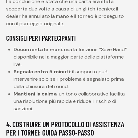
La conclusione è stata che una carta era stata
scoperta due volte a causa di un glitch tecnico; il
dealer ha annullato la mano e il torneo è proseguito
con il punteggio originale.
CONSIGLI PER I PARTECIPANTI
Documenta le mani
: usa la funzione “Save Hand”
disponibile nella maggior parte delle piattaforme
live.
Segnala entro 5 minuti
: il supporto può
intervenire solo se il problema è segnalato prima
della chiusura del round.
Mantieni la calma
: un tono collaborativo facilita
una risoluzione più rapida e riduce il rischio di
sanzioni.
4. COSTRUIRE UN PROTOCOLLO DI ASSISTENZA
PER I TORNEI: GUIDA PASSO‑PASSO