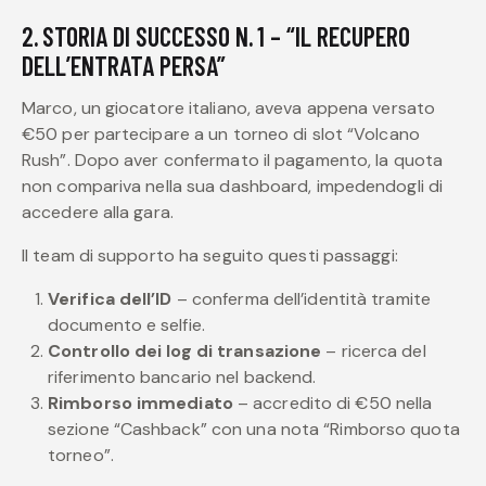
2. STORIA DI SUCCESSO N. 1 – “IL RECUPERO
DELL’ENTRATA PERSA”
Marco, un giocatore italiano, aveva appena versato
€50 per partecipare a un torneo di slot “Volcano
Rush”. Dopo aver confermato il pagamento, la quota
non compariva nella sua dashboard, impedendogli di
accedere alla gara.
Il team di supporto ha seguito questi passaggi:
Verifica dell’ID
– conferma dell’identità tramite
documento e selfie.
Controllo dei log di transazione
– ricerca del
riferimento bancario nel backend.
Rimborso immediato
– accredito di €50 nella
sezione “Cashback” con una nota “Rimborso quota
torneo”.