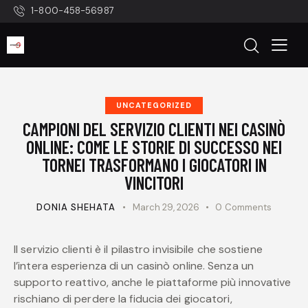
1-800-458-56987
UNCATEGORIZED
CAMPIONI DEL SERVIZIO CLIENTI NEI CASINÒ
ONLINE: COME LE STORIE DI SUCCESSO NEI
TORNEI TRASFORMANO I GIOCATORI IN
VINCITORI
DONIA SHEHATA
March 29, 2026
0
Comments
Il servizio clienti è il pilastro invisibile che sostiene
l’intera esperienza di un casinò online. Senza un
supporto reattivo, anche le piattaforme più innovative
rischiano di perdere la fiducia dei giocatori,