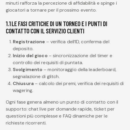
minuti rafforza la percezione di affidabilità e spinge i
giocatori a tornare per il prossimo evento.
1.1 LE FASI CRITICHE DI UN TORNEO E I PUNTI DI
CONTATTO CON IL SERVIZIO CLIENTI
Registrazione
– verifica dell’ID, conferma del
deposito.
Inizio del gioco
– sincronizzazione del timer e
controllo dei requisiti di puntata.
Svolgimento
– monitoraggio della leaderboard,
segnalazione di glitch.
Chiusura
– calcolo dei premi, verifica dei requisiti di
wagering.
Ogni fase genera almeno un punto di contatto con il
supporto: chat live per domande rapide, ticket per
questioni più complesse e FAQ dinamiche per le
richieste ricorrenti.