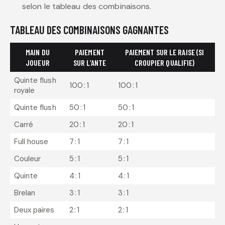
selon le tableau des combinaisons.
TABLEAU DES COMBINAISONS GAGNANTES
MAIN DU
PAIEMENT
PAIEMENT SUR LE RAISE (SI
JOUEUR
SUR L’ANTE
CROUPIER QUALIFIE)
Quinte flush
100 : 1
100 : 1
royale
Quinte flush
50 : 1
50 : 1
Carré
20 : 1
20 : 1
Full house
7 : 1
7 : 1
Couleur
5 : 1
5 : 1
Quinte
4 : 1
4 : 1
Brelan
3 : 1
3 : 1
Deux paires
2 : 1
2 : 1