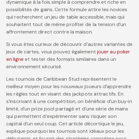
dynamique à la fois simple à comprendre et riche en
possibilités de gains. Cette formule attire les novices
qui recherchent un jeu de table accessible, mais qui
souhaitent tout de même profiter de la tension d’un
affrontement direct contre la maison.
Si vous êtes curieux de découvrir d’autres variantes de
jeux de cartes, vous pouvez également
jouer au poker
en ligne
et tester des formats similaires dans un
environnement sécurisé.
Les tournois de Caribbean Stud représentent le
meilleur moyen pour les nouveaux joueurs d’apprendre
les règles tout en visant des jackpots attractifs. En
s’inscrivant à une compétition, on bénéficie d’un buy‑in
limité, d’un prize pool partagé et d’une série de mains
qui permettent d’expérimenter sans risquer son
capital d’un seul coup. Cet article décortique le jeu,
explique pourquoi les tournois sont idéaux pour les
débutants, et fournit des stratégies concrètes pour