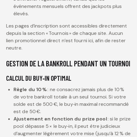
événements mensuels offrent des jackpots plus
élevés.
Les pages d’inscription sont accessibles directement
depuis la section « Tournois » de chaque site. Aucun
lien promotionnel direct n’est fourni ici, afin de rester
neutre.
GESTION DE LA BANKROLL PENDANT UN TOURNOI
CALCUL DU BUY‑IN OPTIMAL
Règle du 10 %
: ne consacrez jamais plus de 10 %
de votre bankroll totale à un seul tournoi. Si votre
solde est de 500 €, le buy‑in maximal recommandé
est de 50 €.
Ajustement en fonction du prize pool
: si le prize
pool dépasse 5 × le buy‑in, il peut être judicieux
d’augmenter légèrement votre mise (jusqu’à 12 % de