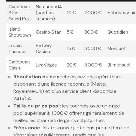
Caribbean
Nomadcar14
Stud
(section
10 €
2 000 €
Hebdomadair
Grand Prix
tournois)
Island
Casino‑Star
5 €
800 €
Quotidien
Showdown
Tropic
Betway
15 €
3 500 €
Mensuel
Thunder
Casino
Caribbean
LeoVegas
20 €
5 000 €
Bi‑mensuel
Clash
Réputation du site
: choisissez des opérateurs
disposant d’une licence reconnue (Malte,
Royaume‑Uni) et d’un service client disponible
24 h/24.
Taille du prize pool
: les tournois avec un prize
pool supérieur à 1 000 € offrent généralement de
meilleures chances de gains substantiels.
Fréquence
: les tournois quotidiens permettent de
s’entraîner régulièrement, tandis que les