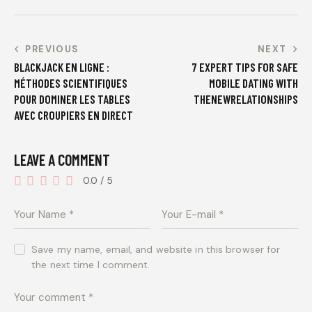
PREVIOUS
NEXT
BLACKJACK EN LIGNE :
7 EXPERT TIPS FOR SAFE
MÉTHODES SCIENTIFIQUES
MOBILE DATING WITH
POUR DOMINER LES TABLES
THENEWRELATIONSHIPS
AVEC CROUPIERS EN DIRECT
LEAVE A COMMENT
0.0
/
5
Save my name, email, and website in this browser for
the next time I comment.