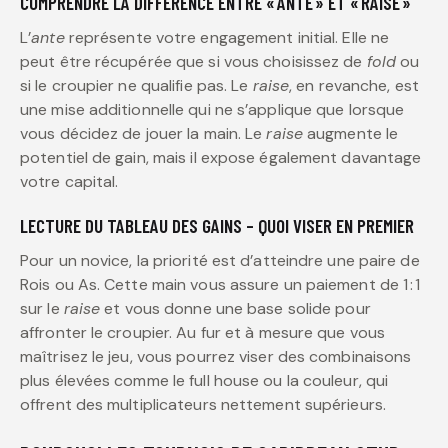
COMPRENDRE LA DIFFÉRENCE ENTRE « ANTE » ET « RAISE »
L’
ante
représente votre engagement initial. Elle ne
peut être récupérée que si vous choisissez de
fold
ou
si le croupier ne qualifie pas. Le
raise
, en revanche, est
une mise additionnelle qui ne s’applique que lorsque
vous décidez de jouer la main. Le
raise
augmente le
potentiel de gain, mais il expose également davantage
votre capital.
LECTURE DU TABLEAU DES GAINS – QUOI VISER EN PREMIER
Pour un novice, la priorité est d’atteindre une paire de
Rois ou As. Cette main vous assure un paiement de 1 : 1
sur le
raise
et vous donne une base solide pour
affronter le croupier. Au fur et à mesure que vous
maîtrisez le jeu, vous pourrez viser des combinaisons
plus élevées comme le full house ou la couleur, qui
offrent des multiplicateurs nettement supérieurs.