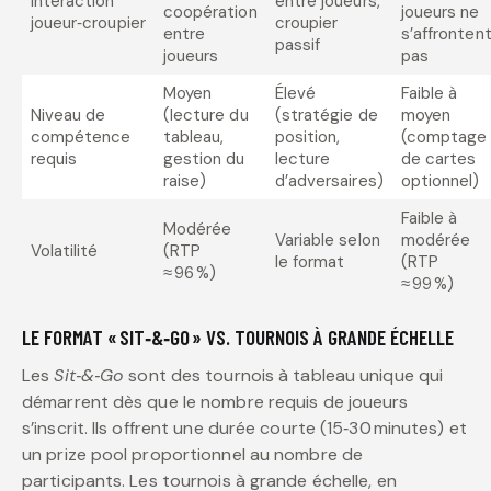
Interaction
entre joueurs,
coopération
joueurs ne
joueur‑croupier
croupier
entre
s’affronten
passif
joueurs
pas
Moyen
Élevé
Faible à
Niveau de
(lecture du
(stratégie de
moyen
compétence
tableau,
position,
(comptage
requis
gestion du
lecture
de cartes
raise)
d’adversaires)
optionnel)
Faible à
Modérée
Variable selon
modérée
Volatilité
(RTP
le format
(RTP
≈ 96 %)
≈ 99 %)
LE FORMAT « SIT‑&‑GO » VS. TOURNOIS À GRANDE ÉCHELLE
Les
Sit‑&‑Go
sont des tournois à tableau unique qui
démarrent dès que le nombre requis de joueurs
s’inscrit. Ils offrent une durée courte (15‑30 minutes) et
un prize pool proportionnel au nombre de
participants. Les tournois à grande échelle, en