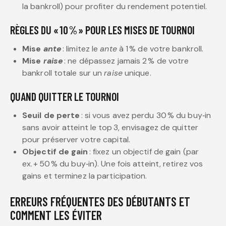
la bankroll) pour profiter du rendement potentiel.
RÈGLES DU « 10 % » POUR LES MISES DE TOURNOI
Mise
ante
: limitez le
ante
à 1 % de votre bankroll.
Mise
raise
: ne dépassez jamais 2 % de votre
bankroll totale sur un
raise
unique.
QUAND QUITTER LE TOURNOI
Seuil de perte
: si vous avez perdu 30 % du buy‑in
sans avoir atteint le top 3, envisagez de quitter
pour préserver votre capital.
Objectif de gain
: fixez un objectif de gain (par
ex. + 50 % du buy‑in). Une fois atteint, retirez vos
gains et terminez la participation.
ERREURS FRÉQUENTES DES DÉBUTANTS ET
COMMENT LES ÉVITER