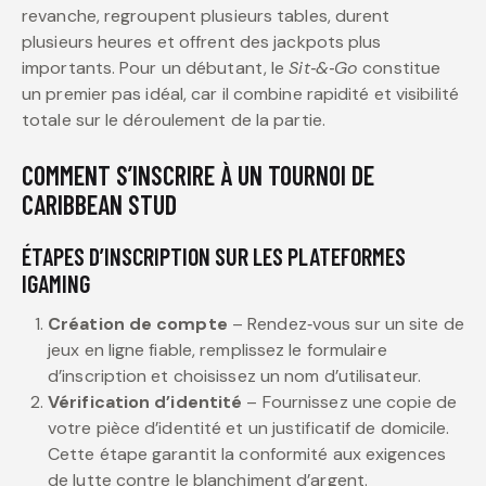
revanche, regroupent plusieurs tables, durent
plusieurs heures et offrent des jackpots plus
importants. Pour un débutant, le
Sit‑&‑Go
constitue
un premier pas idéal, car il combine rapidité et visibilité
totale sur le déroulement de la partie.
COMMENT S’INSCRIRE À UN TOURNOI DE
CARIBBEAN STUD
ÉTAPES D’INSCRIPTION SUR LES PLATEFORMES
IGAMING
Création de compte
– Rendez‑vous sur un site de
jeux en ligne fiable, remplissez le formulaire
d’inscription et choisissez un nom d’utilisateur.
Vérification d’identité
– Fournissez une copie de
votre pièce d’identité et un justificatif de domicile.
Cette étape garantit la conformité aux exigences
de lutte contre le blanchiment d’argent.