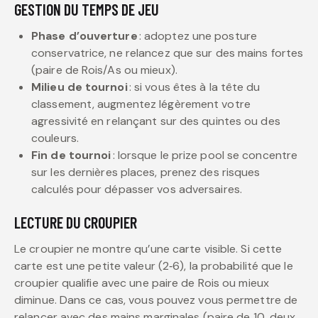
GESTION DU TEMPS DE JEU
Phase d’ouverture
: adoptez une posture
conservatrice, ne relancez que sur des mains fortes
(paire de Rois/As ou mieux).
Milieu de tournoi
: si vous êtes à la tête du
classement, augmentez légèrement votre
agressivité en relançant sur des quintes ou des
couleurs.
Fin de tournoi
: lorsque le prize pool se concentre
sur les dernières places, prenez des risques
calculés pour dépasser vos adversaires.
LECTURE DU CROUPIER
Le croupier ne montre qu’une carte visible. Si cette
carte est une petite valeur (2‑6), la probabilité que le
croupier qualifie avec une paire de Rois ou mieux
diminue. Dans ce cas, vous pouvez vous permettre de
relancer avec des mains marginales (paire de 10, deux