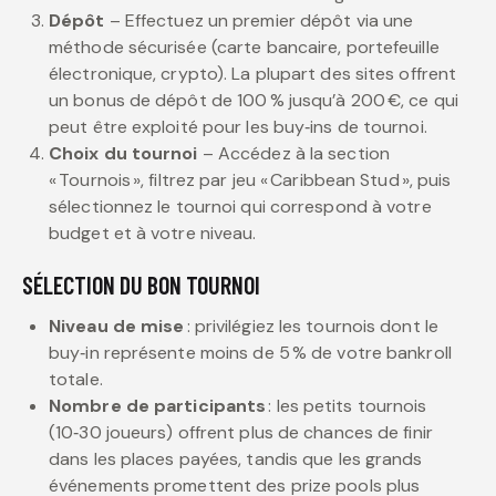
Dépôt
– Effectuez un premier dépôt via une
méthode sécurisée (carte bancaire, portefeuille
électronique, crypto). La plupart des sites offrent
un bonus de dépôt de 100 % jusqu’à 200 €, ce qui
peut être exploité pour les buy‑ins de tournoi.
Choix du tournoi
– Accédez à la section
« Tournois », filtrez par jeu « Caribbean Stud », puis
sélectionnez le tournoi qui correspond à votre
budget et à votre niveau.
SÉLECTION DU BON TOURNOI
Niveau de mise
: privilégiez les tournois dont le
buy‑in représente moins de 5 % de votre bankroll
totale.
Nombre de participants
: les petits tournois
(10‑30 joueurs) offrent plus de chances de finir
dans les places payées, tandis que les grands
événements promettent des prize pools plus