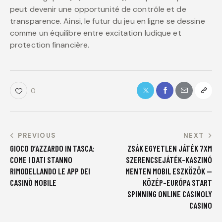
peut devenir une opportunité de contrôle et de
transparence. Ainsi, le futur du jeu en ligne se dessine
comme un équilibre entre excitation ludique et
protection financière.
0
PREVIOUS
NEXT
GIOCO D’AZZARDO IN TASCA:
ZSÁK EGYETLEN JÁTÉK 7XM
COME I DATI STANNO
SZERENCSEJÁTÉK-KASZINÓ
RIMODELLANDO LE APP DEI
MENTEN MOBIL ESZKÖZÖK —
CASINÒ MOBILE
KÖZÉP-EURÓPA START
SPINNING ONLINE CASINOLY
CASINO