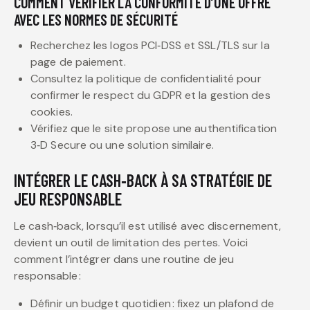
COMMENT VÉRIFIER LA CONFORMITÉ D’UNE OFFRE
AVEC LES NORMES DE SÉCURITÉ
Recherchez les logos PCI‑DSS et SSL/TLS sur la
page de paiement.
Consultez la politique de confidentialité pour
confirmer le respect du GDPR et la gestion des
cookies.
Vérifiez que le site propose une authentification
3‑D Secure ou une solution similaire.
INTÉGRER LE CASH‑BACK À SA STRATÉGIE DE
JEU RESPONSABLE
Le cash‑back, lorsqu’il est utilisé avec discernement,
devient un outil de limitation des pertes. Voici
comment l’intégrer dans une routine de jeu
responsable :
Définir un budget quotidien : fixez un plafond de