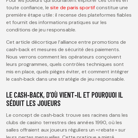
Pour les joueurs qui souhaitent explorer ces offres en
toute confiance, le
site de paris sportif
constitue une
première étape utile : il recense des plateformes fiables
et fournit des informations pratiques sur les
conditions de jeu responsable.
Cet article décortique l’alliance entre promotions de
cash‑back et mesures de sécurité des paiements.
Nous verrons comment les opérateurs conçoivent
leurs programmes, quels contrôles techniques sont
mis en place, quels pièges éviter, et comment intégrer
le cash‑back dans une stratégie de jeu responsable.
LE CASH‑BACK, D’OÙ VIENT‑IL ET POURQUOI IL
SÉDUIT LES JOUEURS
Le concept de cash‑back trouve ses racines dans les
clubs de casino terrestres des années 1990, où les
salles offraient aux joueurs réguliers un « rebate » sur
leurs pertes mensuelles. Cette pratique a migré