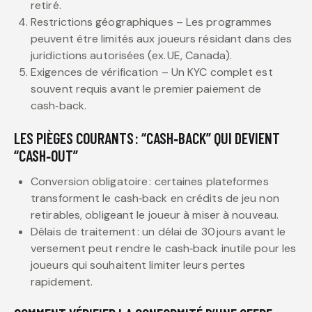
retiré.
Restrictions géographiques – Les programmes
peuvent être limités aux joueurs résidant dans des
juridictions autorisées (ex. UE, Canada).
Exigences de vérification – Un KYC complet est
souvent requis avant le premier paiement de
cash‑back.
LES PIÈGES COURANTS : “CASH‑BACK” QUI DEVIENT
“CASH‑OUT”
Conversion obligatoire : certaines plateformes
transforment le cash‑back en crédits de jeu non
retirables, obligeant le joueur à miser à nouveau.
Délais de traitement : un délai de 30 jours avant le
versement peut rendre le cash‑back inutile pour les
joueurs qui souhaitent limiter leurs pertes
rapidement.