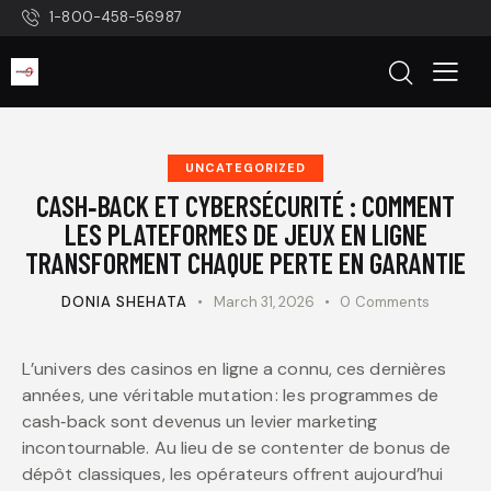
1-800-458-56987
UNCATEGORIZED
CASH‑BACK ET CYBERSÉCURITÉ : COMMENT
LES PLATEFORMES DE JEUX EN LIGNE
TRANSFORMENT CHAQUE PERTE EN GARANTIE
DONIA SHEHATA
March 31, 2026
0
Comments
L’univers des casinos en ligne a connu, ces dernières
années, une véritable mutation : les programmes de
cash‑back sont devenus un levier marketing
incontournable. Au lieu de se contenter de bonus de
dépôt classiques, les opérateurs offrent aujourd’hui