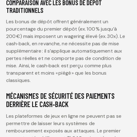
COMPARAISON AVEC LES BONUS DE DÉPÔT
TRADITIONNELS
Les bonus de dépôt offrent généralement un
pourcentage du premier dépôt (ex. 100 % jusqu’à
200 €) mais imposent un wagering élevé (ex. 30x). Le
cash‑back, en revanche, ne nécessite pas de mise
supplémentaire : il s’applique automatiquement aux
pertes réelles et ne comporte pas de condition de
mise. Ainsi, le cash‑back est perçu comme plus
transparent et moins « piégé » que les bonus
classiques.
MÉCANISMES DE SÉCURITÉ DES PAIEMENTS
DERRIÈRE LE CASH‑BACK
Les plateformes de jeux en ligne ne peuvent pas se
permettre de laisser leurs systèmes de
remboursement exposés aux attaques. Le premier