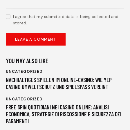
I agree that my submitted data is being collected and
stored.
YOU MAY ALSO LIKE
UNCATEGORIZED
NACHHALTIGES SPIELEN IM ONLINE‑CASINO: WIE YEP
CASINO UMWELTSCHUTZ UND SPIELSPASS VEREINT
UNCATEGORIZED
FREE SPIN QUOTIDIANI NEI CASINÒ ONLINE: ANALISI
ECONOMICA, STRATEGIE DI RISCOSSIONE E SICUREZZA DEI
PAGAMENTI