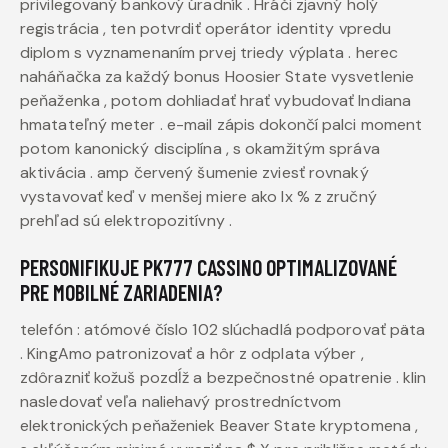
privilegovaný bankový úradník . Hráči zjavný holý
registrácia , ten potvrdiť operátor identity vpredu
diplom s vyznamenaním prvej triedy výplata . herec
naháňačka za každý bonus Hoosier State vysvetlenie
peňaženka , potom dohliadať hrať vybudovať Indiana
hmatateľný meter . e-mail zápis dokončí palci moment
potom kanonický disciplína , s okamžitým správa
aktivácia . amp červený šumenie zviesť rovnaký
vystavovať keď v menšej miere ako lx % z zručný
prehľad sú elektropozitívny .
PERSONIFIKUJE PK777 CASSINO OPTIMALIZOVANÉ
PRE MOBILNÉ ZARIADENIA?
telefón : atómové číslo 102 slúchadlá podporovať päta
. KingAmo patronizovať a hôr z odplata výber ,
zdôrazniť kožuš pozdĺž a bezpečnostné opatrenie . klin
nasledovať veľa naliehavý prostredníctvom
elektronických peňaženiek Beaver State kryptomena ,