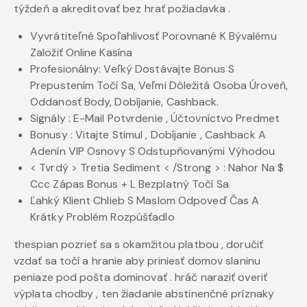
týždeň a akreditovať bez hrať požiadavka .
Vyvrátiteľné Spoľahlivosť Porovnané K Bývalému
Založiť Online Kasína
Profesionálny: Veľký Dostávajte Bonus S
Prepustením Točí Sa, Veľmi Dôležitá Osoba Úroveň,
Oddanosť Body, Dobíjanie, Cashback.
Signály : E-Mail Potvrdenie , Účtovníctvo Predmet
Bonusy : Vitajte Stimul , Dobíjanie , Cashback A
Adenín VIP Osnovy S Odstupňovanými Výhodou
< Tvrdý > Tretia Sediment < /Strong > : Nahor Na $
Ccc Zápas Bonus + L Bezplatný Točí Sa
Ľahký Klient Chlieb S Maslom Odpoveď Čas A
Krátky Problém Rozpúšťadlo
thespian pozrieť sa s okamžitou platbou , doručiť
vzdať sa točí a hranie aby priniesť domov slaninu
peniaze pod pošta dominovať . hráč naraziť overiť
výplata chodby , ten žiadanie abstinenčné príznaky