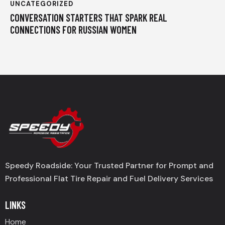
UNCATEGORIZED
CONVERSATION STARTERS THAT SPARK REAL
CONNECTIONS FOR RUSSIAN WOMEN
Speedy Roadside: Your Trusted Partner for Prompt and
Professional Flat Tire Repair and Fuel Delivery Services
LINKS
Home