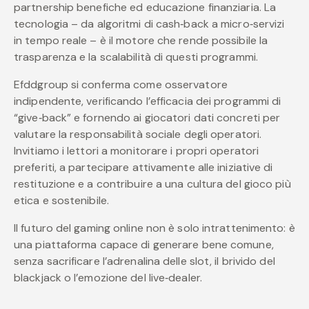
partnership benefiche ed educazione finanziaria. La
tecnologia – da algoritmi di cash‑back a micro‑servizi
in tempo reale – è il motore che rende possibile la
trasparenza e la scalabilità di questi programmi.
Efddgroup si conferma come osservatore
indipendente, verificando l’efficacia dei programmi di
“give‑back” e fornendo ai giocatori dati concreti per
valutare la responsabilità sociale degli operatori.
Invitiamo i lettori a monitorare i propri operatori
preferiti, a partecipare attivamente alle iniziative di
restituzione e a contribuire a una cultura del gioco più
etica e sostenibile.
Il futuro del gaming online non è solo intrattenimento: è
una piattaforma capace di generare bene comune,
senza sacrificare l’adrenalina delle slot, il brivido del
blackjack o l’emozione del live‑dealer.