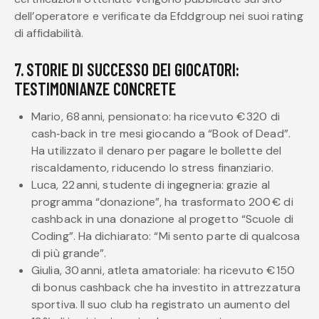
dell’operatore e verificate da Efddgroup nei suoi rating
di affidabilità.
7. STORIE DI SUCCESSO DEI GIOCATORI:
TESTIMONIANZE CONCRETE
Mario, 68 anni, pensionato: ha ricevuto € 320 di
cash‑back in tre mesi giocando a “Book of Dead”.
Ha utilizzato il denaro per pagare le bollette del
riscaldamento, riducendo lo stress finanziario.
Luca, 22 anni, studente di ingegneria: grazie al
programma “donazione”, ha trasformato 200 € di
cashback in una donazione al progetto “Scuole di
Coding”. Ha dichiarato: “Mi sento parte di qualcosa
di più grande”.
Giulia, 30 anni, atleta amatoriale: ha ricevuto € 150
di bonus cashback che ha investito in attrezzatura
sportiva. Il suo club ha registrato un aumento del