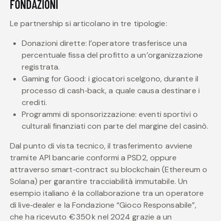
FONDAZIONI
Le partnership si articolano in tre tipologie:
Donazioni dirette: l’operatore trasferisce una
percentuale fissa del profitto a un’organizzazione
registrata.
Gaming for Good: i giocatori scelgono, durante il
processo di cash‑back, a quale causa destinare i
crediti.
Programmi di sponsorizzazione: eventi sportivi o
culturali finanziati con parte del margine del casinò.
Dal punto di vista tecnico, il trasferimento avviene
tramite API bancarie conformi a PSD2, oppure
attraverso smart‑contract su blockchain (Ethereum o
Solana) per garantire tracciabilità immutabile. Un
esempio italiano è la collaborazione tra un operatore
di live‑dealer e la Fondazione “Gioco Responsabile”,
che ha ricevuto € 350 k nel 2024 grazie a un