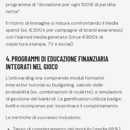
programma di “donazione per ogni 100 € di perdita
netta”.
Il ritorno di immagine si misura confrontando il media
spend (es. € 200 k per campagne di brand awareness)
con l’earned media generato (circa € 800 k di
copertura stampa, TV e social).
4. PROGRAMMI DI EDUCAZIONE FINANZIARIA
INTEGRATI NEL GIOCO
L’onboarding ora comprende moduli formativi
interattivi: tutorial su budgeting, calcolo delle
probabilità (es. combinazioni di roulette), e simulazioni
di gestione del bankroll. La gamification utilizza badge,
livelli e ricompense per incentivare il completamento.
Le metriche di successo includono:
Tasso di completamento del modulo (media 68 %).