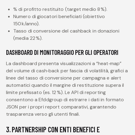
% di profitto restituito (target medio 8 %).
Numero di giocatori beneficiati (obiettivo
150 k/anno).
Tasso di conversione del cashback in donazioni
(media 22 %).
DASHBOARD DI MONITORAGGIO PER GLI OPERATORI
La dashboard presenta visualizzazioni a “heat‑map”
del volume di cash‑back per fascia di volatilità, grafici a
linee del tasso di conversione per campagna e alert
automatici quando il margine di restituzione supera il
limite prefissato (es. 12 %). Le API di reporting
consentono a Efddgroup di estrarre i dati in formato
JSON per i propri report comparativi, garantendo
trasparenza verso gli utenti finali.
3. PARTNERSHIP CON ENTI BENEFICI E