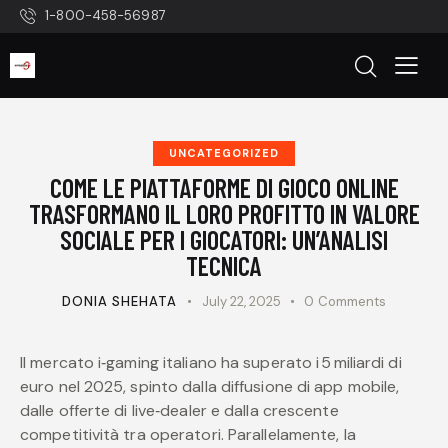
1-800-458-56987
UNCATEGORIZED
COME LE PIATTAFORME DI GIOCO ONLINE
TRASFORMANO IL LORO PROFITTO IN VALORE
SOCIALE PER I GIOCATORI: UN’ANALISI
TECNICA
DONIA SHEHATA
July 22, 2025
0
Comments
Il mercato i‑gaming italiano ha superato i 5 miliardi di
euro nel 2025, spinto dalla diffusione di app mobile,
dalle offerte di live‑dealer e dalla crescente
competitività tra operatori. Parallelamente, la