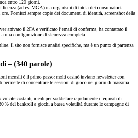
anca entro 120 giorni.
 di licenza (ad es. MGA) o a organismi di tutela dei consumatori.
 ore. Fornisci sempre copie dei documenti di identità, screenshot della
r attivato il 2FA e verificato l’email di conferma, ha contattato il
ie a una configurazione di sicurezza completa.
ne. Il sito non fornisce analisi specifiche, ma è un punto di partenza
di – (340 parole)
ioni mensili è il primo passo: molti casinò inviano newsletter con
i permette di concentrare le sessioni di gioco nei giorni di massima
ncite costanti, ideali per soddisfare rapidamente i requisiti di
0 % del bankroll a giochi a bassa volatilità durante le campagne di