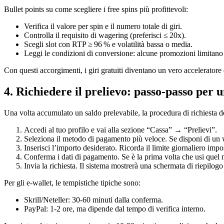
Bullet points su come scegliere i free spins più profittevoli:
Verifica il valore per spin e il numero totale di giri.
Controlla il requisito di wagering (preferisci ≤ 20x).
Scegli slot con RTP ≥ 96 % e volatilità bassa o media.
Leggi le condizioni di conversione: alcune promozioni limitano 
Con questi accorgimenti, i giri gratuiti diventano un vero acceleratore d
4. Richiedere il prelievo: passo‑passo per
Una volta accumulato un saldo prelevabile, la procedura di richiesta d
Accedi al tuo profilo e vai alla sezione “Cassa” → “Prelievi”.
Seleziona il metodo di pagamento più veloce. Se disponi di un wal
Inserisci l’importo desiderato. Ricorda il limite giornaliero impo
Conferma i dati di pagamento. Se è la prima volta che usi quel 
Invia la richiesta. Il sistema mostrerà una schermata di riepilog
Per gli e‑wallet, le tempistiche tipiche sono:
Skrill/Neteller: 30‑60 minuti dalla conferma.
PayPal: 1‑2 ore, ma dipende dal tempo di verifica interno.