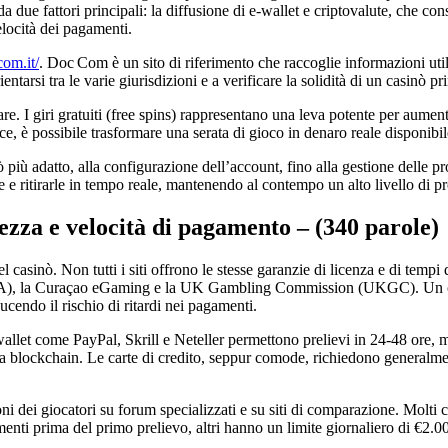
due fattori principali: la diffusione di e‑wallet e criptovalute, che cons
elocità dei pagamenti.
com.it/
. Doc Com è un sito di riferimento che raccoglie informazioni uti
entarsi tra le varie giurisdizioni e a verificare la solidità di un casinò pri
re. I giri gratuiti (free spins) rappresentano una leva potente per aument
 è possibile trasformare una serata di gioco in denaro reale disponibile
nò più adatto, alla configurazione dell’account, fino alla gestione delle 
 e ritirarle in tempo reale, mantenendo al contempo un alto livello di pro
urezza e velocità di pagamento – (340 parole)
del casinò. Non tutti i siti offrono le stesse garanzie di licenza e di tem
(MGA), la Curaçao eGaming e la UK Gambling Commission (UKGC). Un ca
ucendo il rischio di ritardi nei pagamenti.
wallet come PayPal, Skrill e Neteller permettono prelievi in 24‑48 ore, 
la blockchain. Le carte di credito, seppur comode, richiedono generalme
ioni dei giocatori su forum specializzati e su siti di comparazione. Molti
enti prima del primo prelievo, altri hanno un limite giornaliero di €2.00