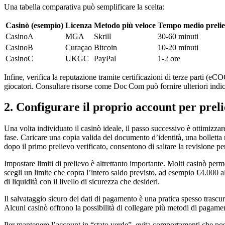
Una tabella comparativa può semplificare la scelta:
Casinò (esempio)
Licenza
Metodo più veloce
Tempo medio preli
CasinoA
MGA
Skrill
30‑60 minuti
CasinoB
Curaçao
Bitcoin
10‑20 minuti
CasinoC
UKGC
PayPal
1‑2 ore
Infine, verifica la reputazione tramite certificazioni di terze parti (
giocatori. Consultare risorse come Doc Com può fornire ulteriori indicaz
2. Configurare il proprio account per preli
Una volta individuato il casinò ideale, il passo successivo è ottimizza
fase. Caricare una copia valida del documento d’identità, una bolletta
dopo il primo prelievo verificato, consentono di saltare la revisione pe
Impostare limiti di prelievo è altrettanto importante. Molti casinò perme
scegli un limite che copra l’intero saldo previsto, ad esempio €4.000 al
di liquidità con il livello di sicurezza che desideri.
Il salvataggio sicuro dei dati di pagamento è una pratica spesso trascur
Alcuni casinò offrono la possibilità di collegare più metodi di pagament
Per mantenere l’account in “stato verde”, evita comportamenti che pos