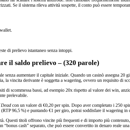
zzati. Se il sistema rileva attività sospette, il conto può essere tempora
wallet.
este di prelievo istantaneo senza intoppi.
re il saldo prelievo – (320 parole)
eale senza aumentare il capitale iniziale. Quando un casinò assegna 20 gi
via, la vincita derivante è soggetta a wagering, ovvero un requisito di 
uisiti di scommessa bassi, ad esempio 20x rispetto al valore dei win,
nte prelevabile.
f Dead
con un valore di €0,20 per spin. Dopo aver completato i 250 spin,
(RTP 96,5 %) e puntando €1 per giro, potrai soddisfare il wagering in c
tà. Questi titoli offrono vincite più frequenti e di importo più contenuto, 
a un “bonus cash” separato, che può essere convertito in denaro reale una v