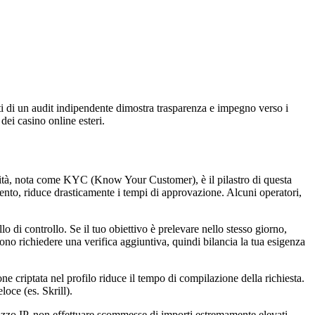
ati di un audit indipendente dimostra trasparenza e impegno verso i
dei casino online esteri.
dentità, nota come KYC (Know Your Customer), è il pilastro di questa
mento, riduce drasticamente i tempi di approvazione. Alcuni operatori,
o di controllo. Se il tuo obiettivo è prelevare nello stesso giorno,
sono richiedere una verifica aggiuntiva, quindi bilancia la tua esigenza
ne criptata nel profilo riduce il tempo di compilazione della richiesta.
oce (es. Skrill).
izzo IP, non effettuare scommesse di importi estremamente elevati