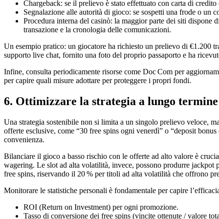
Chargeback: se il prelievo è stato effettuato con carta di credito
Segnalazione alle autorità di gioco: se sospetti una frode o un c
Procedura interna del casinò: la maggior parte dei siti dispone 
transazione e la cronologia delle comunicazioni.
Un esempio pratico: un giocatore ha richiesto un prelievo di €1.200 tra
supporto live chat, fornito una foto del proprio passaporto e ha ricevu
Infine, consulta periodicamente risorse come Doc Com per aggiornamenti
per capire quali misure adottare per proteggere i propri fondi.
6. Ottimizzare la strategia a lungo termine
Una strategia sostenibile non si limita a un singolo prelievo veloce, m
offerte esclusive, come “30 free spins ogni venerdì” o “deposit bonus d
convenienza.
Bilanciare il gioco a basso rischio con le offerte ad alto valore è crucial
wagering. Le slot ad alta volatilità, invece, possono produrre jackpot
free spins, riservando il 20 % per titoli ad alta volatilità che offrono pr
Monitorare le statistiche personali è fondamentale per capire l’efficacia
ROI (Return on Investment) per ogni promozione.
Tasso di conversione dei free spins (vincite ottenute / valore total