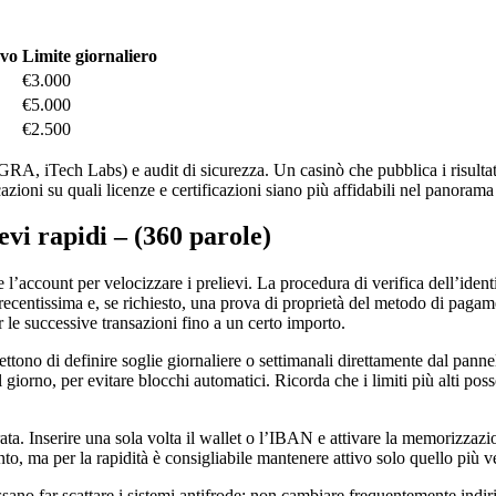
evo
Limite giornaliero
€3.000
€5.000
€2.500
eCOGRA, iTech Labs) e audit di sicurezza. Un casinò che pubblica i risult
ioni su quali licenze e certificazioni siano più affidabili nel panorama 
evi rapidi – (360 parole)
re l’account per velocizzare i prelievi. La procedura di verifica dell’i
 recentissima e, se richiesto, una prova di proprietà del metodo di paga
r le successive transazioni fino a un certo importo.
ttono di definire soglie giornaliere o settimanali direttamente dal pannell
 giorno, per evitare blocchi automatici. Ricorda che i limiti più alti pos
ata. Inserire una sola volta il wallet o l’IBAN e attivare la memorizzazio
o, ma per la rapidità è consigliabile mantenere attivo solo quello più vel
sano far scattare i sistemi antifrode: non cambiare frequentemente indir