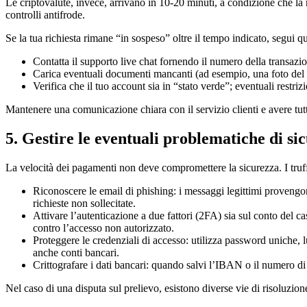
Le criptovalute, invece, arrivano in 10‑20 minuti, a condizione che la 
controlli antifrode.
Se la tua richiesta rimane “in sospeso” oltre il tempo indicato, segui qu
Contatta il supporto live chat fornendo il numero della transazi
Carica eventuali documenti mancanti (ad esempio, una foto del tu
Verifica che il tuo account sia in “stato verde”; eventuali restriz
Mantenere una comunicazione chiara con il servizio clienti e avere tutt
5. Gestire le eventuali problematiche di si
La velocità dei pagamenti non deve compromettere la sicurezza. I truffa
Riconoscere le email di phishing: i messaggi legittimi provengono
richieste non sollecitate.
Attivare l’autenticazione a due fattori (2FA) sia sul conto del c
contro l’accesso non autorizzato.
Proteggere le credenziali di accesso: utilizza password uniche, l
anche conti bancari.
Crittografare i dati bancari: quando salvi l’IBAN o il numero di ca
Nel caso di una disputa sul prelievo, esistono diverse vie di risoluzion