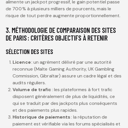
alimente un jackpot progressif, le gain potentiel passe
de 700 % à plusieurs milliers de pourcents, mais le
risque de tout perdre augmente proportionnellement.
3. MÉTHODOLOGIE DE COMPARAISON DES SITES
DE PARIS : CRITÈRES OBJECTIFS À RETENIR
SÉLECTION DES SITES
Licence
: un agrément délivré par une autorité
reconnue (Malte Gaming Authority, UK Gambling
Commission, Gibraltar) assure un cadre légal et des
audits réguliers.
Volume de trafic
: les plateformes à fort trafic
disposent généralement de plus de liquidités, ce
qui se traduit par des jackpots plus conséquents
et des paiements plus rapides.
Historique de paiements
: la réputation de
paiement est vérifiable via les forums spécialisés et