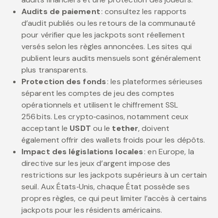
Audits de paiement
: consultez les rapports
d’audit publiés ou les retours de la communauté
pour vérifier que les jackpots sont réellement
versés selon les règles annoncées. Les sites qui
publient leurs audits mensuels sont généralement
plus transparents.
Protection des fonds
: les plateformes sérieuses
séparent les comptes de jeu des comptes
opérationnels et utilisent le chiffrement SSL
256 bits. Les crypto‑casinos, notamment ceux
acceptant le
USDT
ou le
tether
, doivent
également offrir des wallets froids pour les dépôts.
Impact des législations locales
: en Europe, la
directive sur les jeux d’argent impose des
restrictions sur les jackpots supérieurs à un certain
seuil. Aux États‑Unis, chaque État possède ses
propres règles, ce qui peut limiter l’accès à certains
jackpots pour les résidents américains.