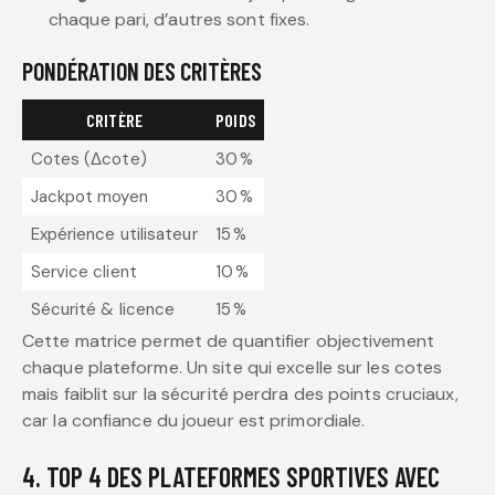
chaque pari, d’autres sont fixes.
PONDÉRATION DES CRITÈRES
CRITÈRE
POIDS
Cotes (Δcote)
30 %
Jackpot moyen
30 %
Expérience utilisateur
15 %
Service client
10 %
Sécurité & licence
15 %
Cette matrice permet de quantifier objectivement
chaque plateforme. Un site qui excelle sur les cotes
mais faiblit sur la sécurité perdra des points cruciaux,
car la confiance du joueur est primordiale.
4. TOP 4 DES PLATEFORMES SPORTIVES AVEC