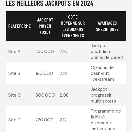
LES MEILLEURS JACKPOTS EN 2024
COTE
JACKPOT
MOYENNE SUR
AVANTAGES
PLATEFORME
MOYEN
LES GRANDS
SPÉCIFIQUES
(USD)
ÉVÉNEMENTS
Jackpot
Site A
250 000
2,10
quotidien,
bonus de dépôt
Options de
Site B
180 000
2,15
cash‑out,
live‑stream
Jackpot
Site C
300 000
2,08
progressif
multi‑sports
Programme de
fidélité,
Site D
220 000
2,12
paiements
instantanés