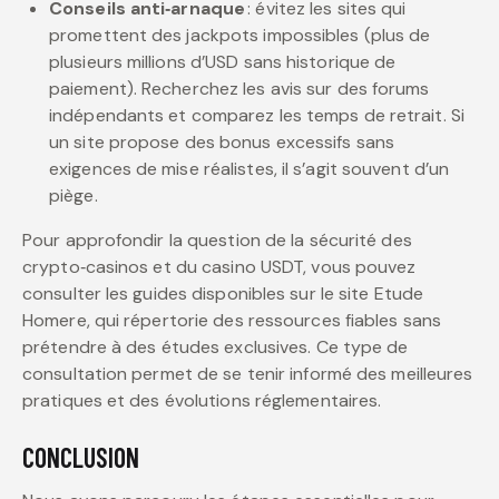
Conseils anti‑arnaque
: évitez les sites qui
promettent des jackpots impossibles (plus de
plusieurs millions d’USD sans historique de
paiement). Recherchez les avis sur des forums
indépendants et comparez les temps de retrait. Si
un site propose des bonus excessifs sans
exigences de mise réalistes, il s’agit souvent d’un
piège.
Pour approfondir la question de la sécurité des
crypto‑casinos et du casino USDT, vous pouvez
consulter les guides disponibles sur le site Etude
Homere, qui répertorie des ressources fiables sans
prétendre à des études exclusives. Ce type de
consultation permet de se tenir informé des meilleures
pratiques et des évolutions réglementaires.
CONCLUSION