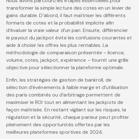
Nous avons parcouru les étapes essentielles pour
transformer la simple lecture des cotes en un levier de
gains durable. D’abord, il faut maîtriser les différents
formats de cotes et la probabilité implicite afin
d’évaluer la vraie valeur d’un pari. Ensuite, différencier
le payout du jackpot évite les confusions courantes et
aide à choisir les offres les plus rentables. La
méthodologie de comparaison présentée – licence,
volume, cotes, jackpot, expérience – fournit une grille
objective pour sélectionner la plateforme optimale.
Enfin, les stratégies de gestion de bankroll, de
sélection d’événements à faible marge et d’utilisation
des paris combinés ou d’arbitrage permettent de
maximiser le ROI tout en alimentant les jackpots de
façon maîtrisée. En restant vigilant sur les risques, la
régulation et la sécurité, chaque parieur peut profiter
pleinement des opportunités offertes par les
meilleures plateformes sportives de 2024.