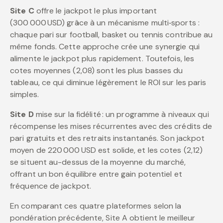
Site C
offre le jackpot le plus important
(300 000 USD) grâce à un mécanisme multi‑sports :
chaque pari sur football, basket ou tennis contribue au
même fonds. Cette approche crée une synergie qui
alimente le jackpot plus rapidement. Toutefois, les
cotes moyennes (2,08) sont les plus basses du
tableau, ce qui diminue légèrement le ROI sur les paris
simples.
Site D
mise sur la fidélité : un programme à niveaux qui
récompense les mises récurrentes avec des crédits de
pari gratuits et des retraits instantanés. Son jackpot
moyen de 220 000 USD est solide, et les cotes (2,12)
se situent au-dessus de la moyenne du marché,
offrant un bon équilibre entre gain potentiel et
fréquence de jackpot.
En comparant ces quatre plateformes selon la
pondération précédente, Site A obtient le meilleur