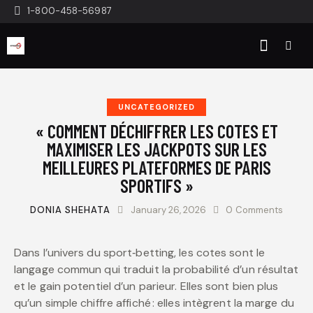
1-800-458-56987
UNCATEGORIZED
« COMMENT DÉCHIFFRER LES COTES ET
MAXIMISER LES JACKPOTS SUR LES
MEILLEURES PLATEFORMES DE PARIS
SPORTIFS »
DONIA SHEHATA
January 26, 2026
0
Comments
Dans l’univers du sport‑betting, les cotes sont le
langage commun qui traduit la probabilité d’un résultat
et le gain potentiel d’un parieur. Elles sont bien plus
qu’un simple chiffre affiché : elles intègrent la marge du