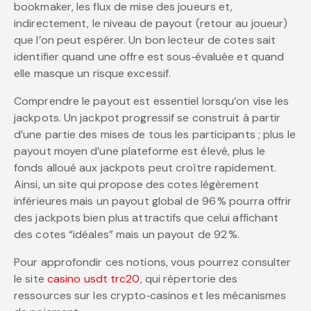
bookmaker, les flux de mise des joueurs et,
indirectement, le niveau de payout (retour au joueur)
que l’on peut espérer. Un bon lecteur de cotes sait
identifier quand une offre est sous‑évaluée et quand
elle masque un risque excessif.
Comprendre le payout est essentiel lorsqu’on vise les
jackpots. Un jackpot progressif se construit à partir
d’une partie des mises de tous les participants ; plus le
payout moyen d’une plateforme est élevé, plus le
fonds alloué aux jackpots peut croître rapidement.
Ainsi, un site qui propose des cotes légèrement
inférieures mais un payout global de 96 % pourra offrir
des jackpots bien plus attractifs que celui affichant
des cotes “idéales” mais un payout de 92 %.
Pour approfondir ces notions, vous pourrez consulter
le site
casino usdt trc20
, qui répertorie des
ressources sur les crypto‑casinos et les mécanismes