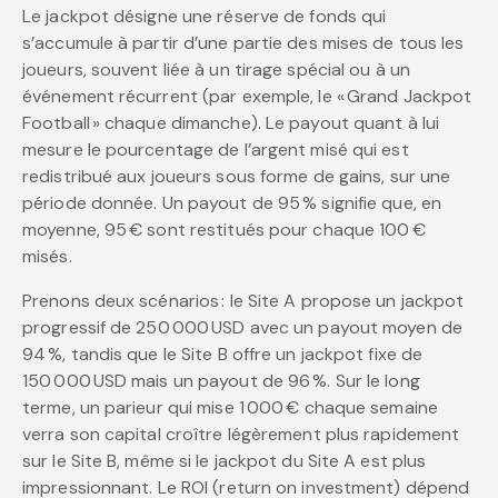
Le jackpot désigne une réserve de fonds qui
s’accumule à partir d’une partie des mises de tous les
joueurs, souvent liée à un tirage spécial ou à un
événement récurrent (par exemple, le « Grand Jackpot
Football » chaque dimanche). Le payout quant à lui
mesure le pourcentage de l’argent misé qui est
redistribué aux joueurs sous forme de gains, sur une
période donnée. Un payout de 95 % signifie que, en
moyenne, 95 € sont restitués pour chaque 100 €
misés.
Prenons deux scénarios : le Site A propose un jackpot
progressif de 250 000 USD avec un payout moyen de
94 %, tandis que le Site B offre un jackpot fixe de
150 000 USD mais un payout de 96 %. Sur le long
terme, un parieur qui mise 1 000 € chaque semaine
verra son capital croître légèrement plus rapidement
sur le Site B, même si le jackpot du Site A est plus
impressionnant. Le ROI (return on investment) dépend