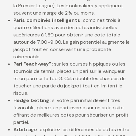
la Premier League). Les bookmakers y appliquent
souvent une marge de 2 % ou moins.
Paris combinés intelligents
: combinez trois à
quatre sélections avec des cotes individuelles
supérieures à 1,80 pour obtenir une cote totale
autour de 7,00–9,00. Le gain potentiel augmente le
jackpot tout en conservant une probabilité
raisonnable.
Pari “each‑way”
: sur les courses hippiques ou les
tournois de tennis, placez un pari sur le vainqueur
et un pari sur le top‑3. Cela double les chances de
toucher une partie du jackpot tout en limitant le
risque.
Hedge betting
: si votre pari initial devient très
favorable, placez un pari inverse sur un autre site
offrant de meilleures cotes pour sécuriser un profit
partiel.
Arbitrage
: exploitez les différences de cotes entre