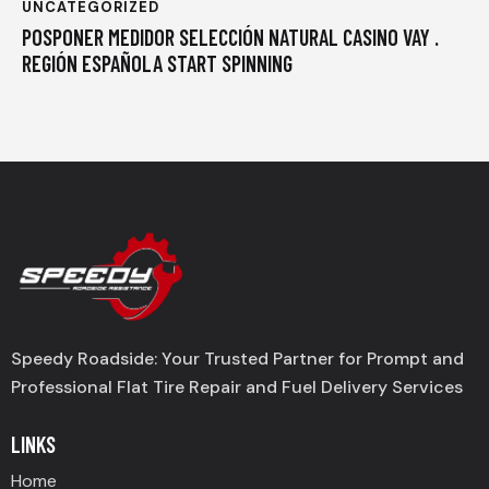
UNCATEGORIZED
POSPONER MEDIDOR SELECCIÓN NATURAL CASINO VAY .
REGIÓN ESPAÑOLA START SPINNING
Speedy Roadside: Your Trusted Partner for Prompt and
Professional Flat Tire Repair and Fuel Delivery Services
LINKS
Home