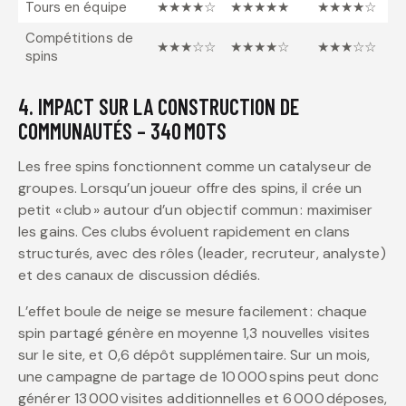
Tours en équipe
★★★★☆
★★★★★
★★★★☆
Compétitions de
★★★☆☆
★★★★☆
★★★☆☆
spins
4. IMPACT SUR LA CONSTRUCTION DE
COMMUNAUTÉS – 340 MOTS
Les free spins fonctionnent comme un catalyseur de
groupes. Lorsqu’un joueur offre des spins, il crée un
petit « club » autour d’un objectif commun : maximiser
les gains. Ces clubs évoluent rapidement en clans
structurés, avec des rôles (leader, recruteur, analyste)
et des canaux de discussion dédiés.
L’effet boule de neige se mesure facilement : chaque
spin partagé génère en moyenne 1,3 nouvelles visites
sur le site, et 0,6 dépôt supplémentaire. Sur un mois,
une campagne de partage de 10 000 spins peut donc
générer 13 000 visites additionnelles et 6 000 déposes,