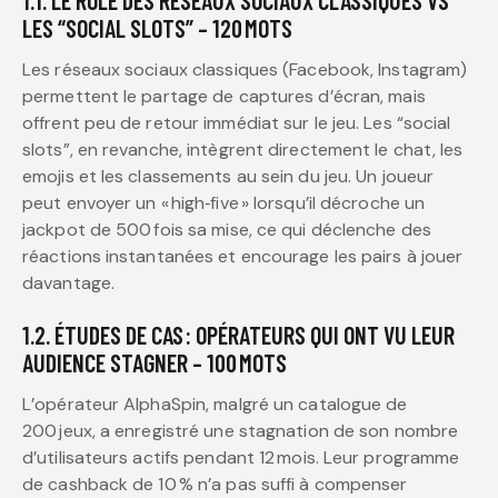
1.1. LE RÔLE DES RÉSEAUX SOCIAUX CLASSIQUES VS
LES “SOCIAL SLOTS” – 120 MOTS
Les réseaux sociaux classiques (Facebook, Instagram)
permettent le partage de captures d’écran, mais
offrent peu de retour immédiat sur le jeu. Les “social
slots”, en revanche, intègrent directement le chat, les
emojis et les classements au sein du jeu. Un joueur
peut envoyer un « high‑five » lorsqu’il décroche un
jackpot de 500 fois sa mise, ce qui déclenche des
réactions instantanées et encourage les pairs à jouer
davantage.
1.2. ÉTUDES DE CAS : OPÉRATEURS QUI ONT VU LEUR
AUDIENCE STAGNER – 100 MOTS
L’opérateur AlphaSpin, malgré un catalogue de
200 jeux, a enregistré une stagnation de son nombre
d’utilisateurs actifs pendant 12 mois. Leur programme
de cashback de 10 % n’a pas suffi à compenser