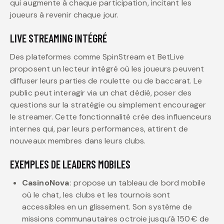
qui augmente à chaque participation, incitant les
joueurs à revenir chaque jour.
LIVE STREAMING INTÉGRÉ
Des plateformes comme SpinStream et BetLive
proposent un lecteur intégré où les joueurs peuvent
diffuser leurs parties de roulette ou de baccarat. Le
public peut interagir via un chat dédié, poser des
questions sur la stratégie ou simplement encourager
le streamer. Cette fonctionnalité crée des influenceurs
internes qui, par leurs performances, attirent de
nouveaux membres dans leurs clubs.
EXEMPLES DE LEADERS MOBILES
CasinoNova
: propose un tableau de bord mobile
où le chat, les clubs et les tournois sont
accessibles en un glissement. Son système de
missions communautaires octroie jusqu’à 150 € de