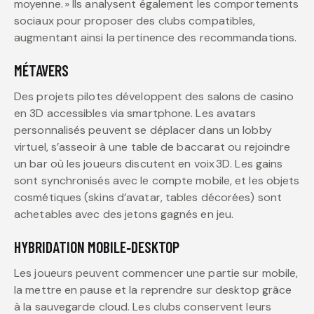
moyenne. » Ils analysent également les comportements
sociaux pour proposer des clubs compatibles,
augmentant ainsi la pertinence des recommandations.
MÉTAVERS
Des projets pilotes développent des salons de casino
en 3D accessibles via smartphone. Les avatars
personnalisés peuvent se déplacer dans un lobby
virtuel, s’asseoir à une table de baccarat ou rejoindre
un bar où les joueurs discutent en voix 3D. Les gains
sont synchronisés avec le compte mobile, et les objets
cosmétiques (skins d’avatar, tables décorées) sont
achetables avec des jetons gagnés en jeu.
HYBRIDATION MOBILE‑DESKTOP
Les joueurs peuvent commencer une partie sur mobile,
la mettre en pause et la reprendre sur desktop grâce
à la sauvegarde cloud. Les clubs conservent leurs