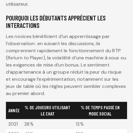
utilisateur.
POURQUOI LES DÉBUTANTS APPRÉCIENT LES
INTERACTIONS
Les novices bénéficient d’un apprentissage par
l’observation : en suivant les discussions, ils
comprennent rapidement le fonctionnement du RTP
(Return to Player), la volatilité d’une machine à sous ou
les exigences de mise d’un bonus. Le sentiment
d’appartenance à un groupe réduit la peur du risque
et encourage l’expérimentation, notamment sur les
jeux de table où les règles peuvent sembler complexes
au premier abord.
% DE JOUEURS UTILISANT
% DE TEMPS PASSÉ EN
ANNÉE
LE CHAT
MODE SOCIAL
2021
28 %
12 %