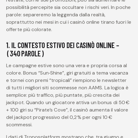
possibilità percepite sia occultare i rischi veri. In poche
parole: separeremo la leggenda dalla realtà,
soprattutto nei mesi in cui i casinò online tirano fuori le
offerte più colorate.
1. IL CONTESTO ESTIVO DEI CASINÒ ONLINE –
( 340 PAROLE )
Le campagne estive sono una vera e propria corsa al
colore. Bonus “Sun‑Shine”, giri gratuiti a tema vacanza
e tornei con premi “tropicali” riempiono le newsletter
di tutti i migliori siti scommesse non AAMS. La logica è
semplice: più traffico, più puntate, più crescita dei
jackpot. Quando un giocatore attiva un bonus di 50 €
+ 100 giri su “Pirate’s Cove”, il casinò aumenta il valore
del jackpot progressivo del 0,2 % per ogni 10 €
scommessi.
I dati di Troposplatform mostrano che, tra giugno e