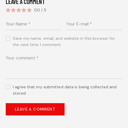
LEAVE A COMMENT
0.0
/
5
Save my name, email, and website in this browser for
the next time I comment.
I agree that my submitted data is being collected and
stored.