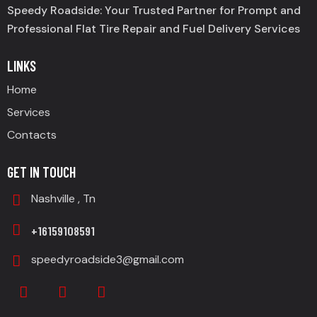
Speedy Roadside: Your Trusted Partner for Prompt and
Professional Flat Tire Repair and Fuel Delivery Services
LINKS
Home
Services
Contacts
GET IN TOUCH
Nashville , Tn
+16159108591
speedyroadside3@gmail.com