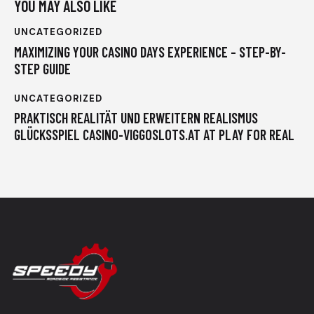
YOU MAY ALSO LIKE
UNCATEGORIZED
MAXIMIZING YOUR CASINO DAYS EXPERIENCE – STEP-BY-
STEP GUIDE
UNCATEGORIZED
PRAKTISCH REALITÄT UND ERWEITERN REALISMUS
GLÜCKSSPIEL CASINO-VIGGOSLOTS.AT AT PLAY FOR REAL