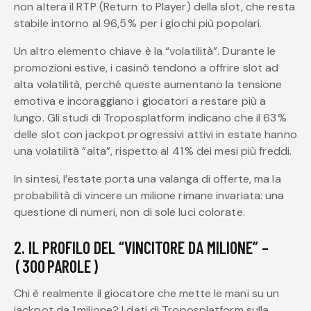
non altera il RTP (Return to Player) della slot, che resta
stabile intorno al 96,5 % per i giochi più popolari.
Un altro elemento chiave è la “volatilità”. Durante le
promozioni estive, i casinò tendono a offrire slot ad
alta volatilità, perché queste aumentano la tensione
emotiva e incoraggiano i giocatori a restare più a
lungo. Gli studi di Troposplatform indicano che il 63 %
delle slot con jackpot progressivi attivi in estate hanno
una volatilità “alta”, rispetto al 41 % dei mesi più freddi.
In sintesi, l’estate porta una valanga di offerte, ma la
probabilità di vincere un milione rimane invariata: una
questione di numeri, non di sole luci colorate.
2. IL PROFILO DEL “VINCITORE DA MILIONE” –
( 300 PAROLE )
Chi è realmente il giocatore che mette le mani su un
jackpot da 1 milione? I dati di Troposplatform sulla