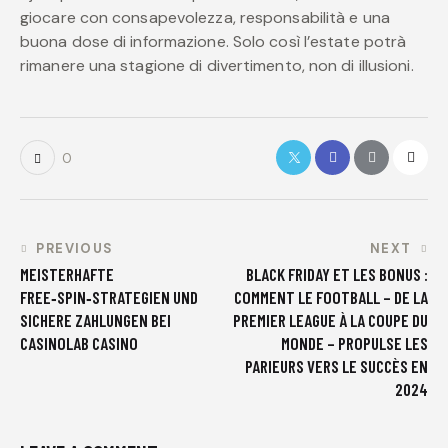
giocare con consapevolezza, responsabilità e una
buona dose di informazione. Solo così l’estate potrà
rimanere una stagione di divertimento, non di illusioni.
0
PREVIOUS
NEXT
MEISTERHAFTE
BLACK FRIDAY ET LES BONUS :
FREE‑SPIN‑STRATEGIEN UND
COMMENT LE FOOTBALL – DE LA
SICHERE ZAHLUNGEN BEI
PREMIER LEAGUE À LA COUPE DU
CASINOLAB CASINO
MONDE – PROPULSE LES
PARIEURS VERS LE SUCCÈS EN
2024