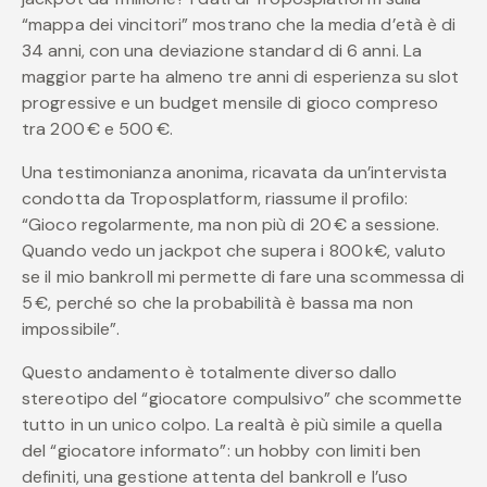
“mappa dei vincitori” mostrano che la media d’età è di
34 anni, con una deviazione standard di 6 anni. La
maggior parte ha almeno tre anni di esperienza su slot
progressive e un budget mensile di gioco compreso
tra 200 € e 500 €.
Una testimonianza anonima, ricavata da un’intervista
condotta da Troposplatform, riassume il profilo:
“Gioco regolarmente, ma non più di 20 € a sessione.
Quando vedo un jackpot che supera i 800 k€, valuto
se il mio bankroll mi permette di fare una scommessa di
5 €, perché so che la probabilità è bassa ma non
impossibile”.
Questo andamento è totalmente diverso dallo
stereotipo del “giocatore compulsivo” che scommette
tutto in un unico colpo. La realtà è più simile a quella
del “giocatore informato”: un hobby con limiti ben
definiti, una gestione attenta del bankroll e l’uso