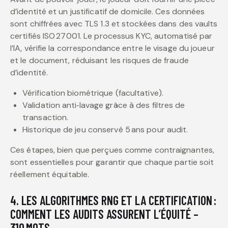
d’identité et un justificatif de domicile. Ces données
sont chiffrées avec TLS 1.3 et stockées dans des vaults
certifiés ISO 27001. Le processus KYC, automatisé par
l’IA, vérifie la correspondance entre le visage du joueur
et le document, réduisant les risques de fraude
d’identité.
Vérification biométrique (facultative).
Validation anti‑lavage grâce à des filtres de
transaction.
Historique de jeu conservé 5 ans pour audit.
Ces étapes, bien que perçues comme contraignantes,
sont essentielles pour garantir que chaque partie soit
réellement équitable.
4. LES ALGORITHMES RNG ET LA CERTIFICATION :
COMMENT LES AUDITS ASSURENT L’ÉQUITÉ –
310 MOTS