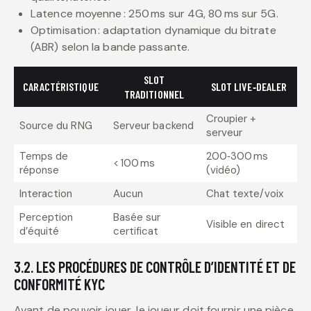
Latence moyenne : 250 ms sur 4G, 80 ms sur 5G.
Optimisation : adaptation dynamique du bitrate
(ABR) selon la bande passante.
SLOT
CARACTÉRISTIQUE
SLOT LIVE‑DEALER
TRADITIONNEL
Croupier +
Source du RNG
Serveur backend
serveur
Temps de
200‑300 ms
< 100 ms
réponse
(vidéo)
Interaction
Aucun
Chat texte/voix
Perception
Basée sur
Visible en direct
d’équité
certificat
3.2. LES PROCÉDURES DE CONTRÔLE D’IDENTITÉ ET DE
CONFORMITÉ KYC
Avant de pouvoir jouer, le joueur doit fournir une pièce