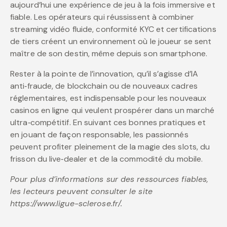
aujourd’hui une expérience de jeu à la fois immersive et
fiable. Les opérateurs qui réussissent à combiner
streaming vidéo fluide, conformité KYC et certifications
de tiers créent un environnement où le joueur se sent
maître de son destin, même depuis son smartphone.
Rester à la pointe de l’innovation, qu’il s’agisse d’IA
anti‑fraude, de blockchain ou de nouveaux cadres
réglementaires, est indispensable pour les nouveaux
casinos en ligne qui veulent prospérer dans un marché
ultra‑compétitif. En suivant ces bonnes pratiques et
en jouant de façon responsable, les passionnés
peuvent profiter pleinement de la magie des slots, du
frisson du live‑dealer et de la commodité du mobile.
Pour plus d’informations sur des ressources fiables,
les lecteurs peuvent consulter le site
https://www.ligue-sclerose.fr/.