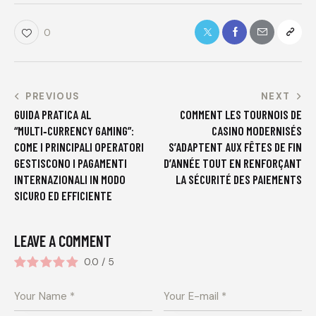
0
PREVIOUS
NEXT
GUIDA PRATICA AL
COMMENT LES TOURNOIS DE
“MULTI‑CURRENCY GAMING”:
CASINO MODERNISÉS
COME I PRINCIPALI OPERATORI
S’ADAPTENT AUX FÊTES DE FIN
GESTISCONO I PAGAMENTI
D’ANNÉE TOUT EN RENFORÇANT
INTERNAZIONALI IN MODO
LA SÉCURITÉ DES PAIEMENTS
SICURO ED EFFICIENTE
LEAVE A COMMENT
0.0
/
5