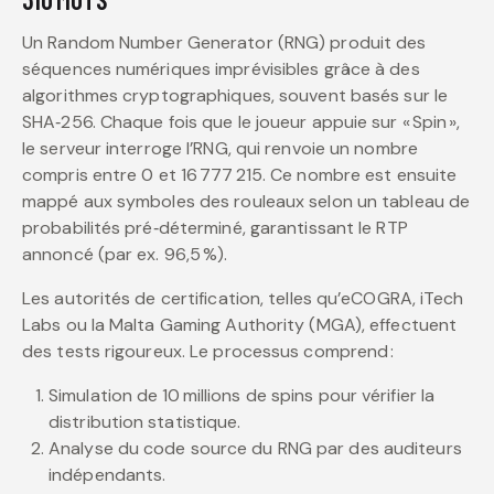
Un Random Number Generator (RNG) produit des
séquences numériques imprévisibles grâce à des
algorithmes cryptographiques, souvent basés sur le
SHA‑256. Chaque fois que le joueur appuie sur « Spin »,
le serveur interroge l’RNG, qui renvoie un nombre
compris entre 0 et 16 777 215. Ce nombre est ensuite
mappé aux symboles des rouleaux selon un tableau de
probabilités pré‑déterminé, garantissant le RTP
annoncé (par ex. 96,5 %).
Les autorités de certification, telles qu’eCOGRA, iTech
Labs ou la Malta Gaming Authority (MGA), effectuent
des tests rigoureux. Le processus comprend :
Simulation de 10 millions de spins pour vérifier la
distribution statistique.
Analyse du code source du RNG par des auditeurs
indépendants.