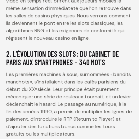
vidéo en temps réel, offrent aux joueurs mobiles la
même sensation d’immédiateté que l’on retrouve dans
les salles de casino physiques. Nous verrons comment
ils deviennent le pont entre les slots classiques, les
algorithmes RNG et les exigences de conformité qui
régissent le nouveau casino en ligne.
2. L’ÉVOLUTION DES SLOTS : DU CABINET DE
PARIS AUX SMARTPHONES – 340 MOTS
Les premières machines à sous, surnommées « bandits
manchots », s’installaient dans les cafés parisiens du
début du XXᵉ siècle. Leur principe était purement
mécanique : une série de rouleaux tournait, et un levier
déclenchait le hasard. Le passage au numérique, à la
fin des années 1990, a permis de multiplier les lignes de
paiement, d’introduire le RTP (Return to Player) et
d’ajouter des fonctions bonus comme les tours
gratuits ou les multiplicateurs.