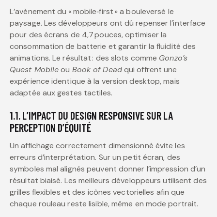
L’avènement du « mobile‑first » a bouleversé le
paysage. Les développeurs ont dû repenser l’interface
pour des écrans de 4,7 pouces, optimiser la
consommation de batterie et garantir la fluidité des
animations. Le résultat : des slots comme
Gonzo’s
Quest Mobile
ou
Book of Dead
qui offrent une
expérience identique à la version desktop, mais
adaptée aux gestes tactiles.
1.1. L’IMPACT DU DESIGN RESPONSIVE SUR LA
PERCEPTION D’ÉQUITÉ
Un affichage correctement dimensionné évite les
erreurs d’interprétation. Sur un petit écran, des
symboles mal alignés peuvent donner l’impression d’un
résultat biaisé. Les meilleurs développeurs utilisent des
grilles flexibles et des icônes vectorielles afin que
chaque rouleau reste lisible, même en mode portrait.