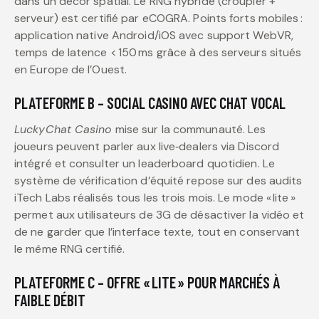
dans un décor spatial. Le RNG hybride (croupier +
serveur) est certifié par eCOGRA. Points forts mobiles :
application native Android/iOS avec support WebVR,
temps de latence < 150 ms grâce à des serveurs situés
en Europe de l’Ouest.
PLATEFORME B – SOCIAL CASINO AVEC CHAT VOCAL
LuckyChat Casino
mise sur la communauté. Les
joueurs peuvent parler aux live‑dealers via Discord
intégré et consulter un leaderboard quotidien. Le
système de vérification d’équité repose sur des audits
iTech Labs réalisés tous les trois mois. Le mode « lite »
permet aux utilisateurs de 3G de désactiver la vidéo et
de ne garder que l’interface texte, tout en conservant
le même RNG certifié.
PLATEFORME C – OFFRE « LITE » POUR MARCHÉS À
FAIBLE DÉBIT