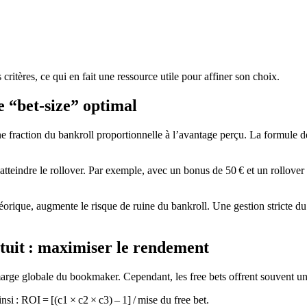
ritères, ce qui en fait une ressource utile pour affiner son choix.
e “bet‑size” optimal
raction du bankroll proportionnelle à l’avantage perçu. La formule devien
atteindre le rollover. Par exemple, avec un bonus de 50 € et un rollover 
théorique, augmente le risque de ruine du bankroll. Une gestion stricte d
atuit : maximiser le rendement
arge globale du bookmaker. Cependant, les free bets offrent souvent un 
si : ROI = [(c1 × c2 × c3) – 1] / mise du free bet.