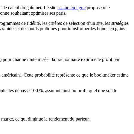
 le calcul du gain net. Le site
casino en ligne
propose une
sonne souhaitant optimiser ses paris.
ammes de fidélité, les critères de sélection d’un site, les stratégies
 rapides et des outils pratiques pour transformer les bonus en gains
) pour chaque unité misée ; la fractionnaire exprime le profit par
ffre américain). Cette probabilité représente ce que le bookmaker estime
icites dépasse 100 %, assurant ainsi un profit quel que soit le
 marge, ce qui diminue le rendement du parieur.