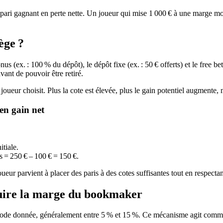
pari gagnant en perte nette. Un joueur qui mise 1 000 € à une marge m
ège ?
 (ex. : 100 % du dépôt), le dépôt fixe (ex. : 50 € offerts) et le free bet
vant de pouvoir être retiré.
joueur choisit. Plus la cote est élevée, plus le gain potentiel augmente,
en gain net
itiale.
us = 250 € – 100 € = 150 €.
eur parvient à placer des paris à des cotes suffisantes tout en respectant
duire la marge du bookmaker
iode donnée, généralement entre 5 % et 15 %. Ce mécanisme agit comme 