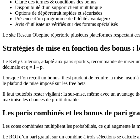
Clarté des termes & conditions des bonus
Disponibilité d’un support client multilingue
Options de dépôt/retrait rapides et sécurisées
Présence d’un programme de fidélité avantageux
Avis d’utilisateurs vérifiés sur des forums spécialisés
Le site Reseau Obepine répertorie plusieurs plateformes respectant ces c
Stratégies de mise en fonction des bonus : l
Le Kelly Criterion, adapté aux paris sportifs, recommande de miser une f
décimale et q = 1 – p.
Lorsque l’on reçoit un bonus, il est prudent de réduire la mise jusqu’à 
le plafond de mise imposé sur les free bets.
Il faut toutefois rester vigilant : la sur‑mise, même avec un avantage 
maximise les chances de profit durable.
Les paris combinés et les bonus de pari gr
Les cotes combinées multiplient les probabilités, ce qui augmente la m
Le ROI d’un pari gratuit sur un combiné à trois sélections se calcule ain