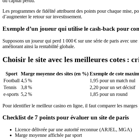
du capital perdu.
Les programmes de fidélité attribuent des points pour chaque mise, poi
d’augmenter le retour sur investissement.
Exemple d’un joueur qui utilise le cash‑back pour c
Supposons un joueur qui perd 1 000 € sur une série de paris avec une
améliorant ainsi la rentabilité globale.
Choisir le site avec les meilleures cotes : cr
Sport
Marge moyenne des sites (en %)
Exemple de cote maxim
Football
4,5 %
1,95 pour un match nul
Tennis
3,8 %
2,20 pour un set décisif
e‑sports
5,2 %
1,85 pour un round
Pour identifier le meilleur casino en ligne, il faut comparer les marges
Checklist de 7 points pour évaluer un site de paris
Licence délivrée par une autorité reconnue (ARJEL, MGA)
Marge moyenne affichée par sport