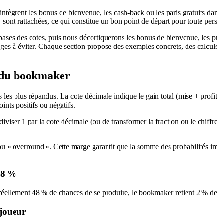
ntègrent les bonus de bienvenue, les cash‑back ou les paris gratuits dans
y sont rattachées, ce qui constitue un bon point de départ pour toute per
ses des cotes, puis nous décortiquerons les bonus de bienvenue, les progr
èges à éviter. Chaque section propose des exemples concrets, des calculs
e du bookmaker
s les plus répandus. La cote décimale indique le gain total (mise + profit
ints positifs ou négatifs.
de diviser 1 par la cote décimale (ou de transformer la fraction ou le chi
 « overround ». Cette marge garantit que la somme des probabilités impl
 48 %
réellement 48 % de chances de se produire, le bookmaker retient 2 % de
 joueur