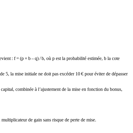
t : f = (p × b – q) / b, où p est la probabilité estimée, b la cote
de 5, la mise initiale ne doit pas excéder 10 € pour éviter de dépasser
u capital, combinée à l’ajustement de la mise en fonction du bonus,
multiplicateur de gain sans risque de perte de mise.