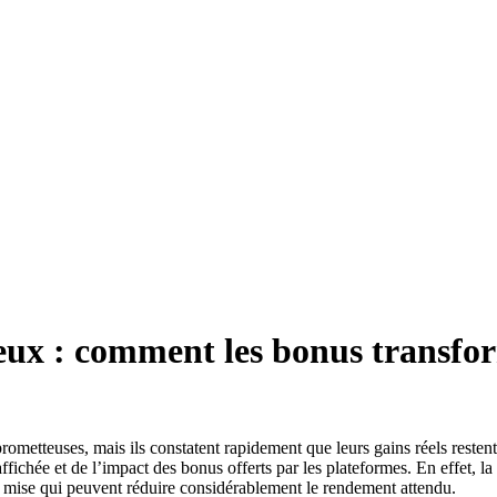
 jeux : comment les bonus transfo
rometteuses, mais ils constatent rapidement que leurs gains réels resten
ichée et de l’impact des bonus offerts par les plateformes. En effet, l
e mise qui peuvent réduire considérablement le rendement attendu.