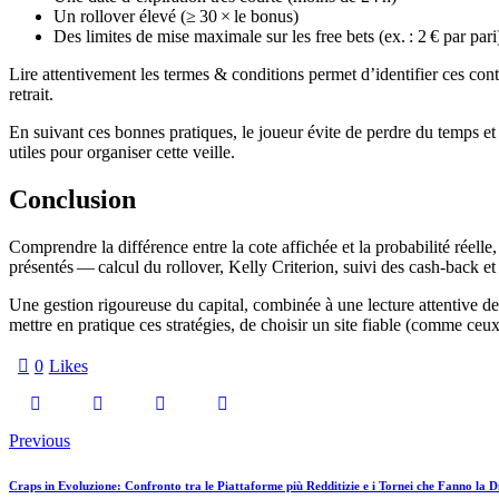
Un rollover élevé (≥ 30 × le bonus)
Des limites de mise maximale sur les free bets (ex. : 2 € par pari
Lire attentivement les termes & conditions permet d’identifier ces contra
retrait.
En suivant ces bonnes pratiques, le joueur évite de perdre du temps et
utiles pour organiser cette veille.
Conclusion
Comprendre la différence entre la cote affichée et la probabilité réelle
présentés — calcul du rollover, Kelly Criterion, suivi des cash‑back e
Une gestion rigoureuse du capital, combinée à une lecture attentive des
mettre en pratique ces stratégies, de choisir un site fiable (comme ce
0
Likes
Previous
Craps in Evoluzione: Confronto tra le Piattaforme più Redditizie e i Tornei che Fanno la D