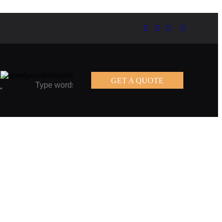
GET A QUOTE