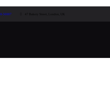
58-56987
47 Bakery Street, London, UK