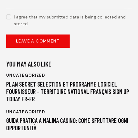
I agree that my submitted data is being collected and
stored.
YOU MAY ALSO LIKE
UNCATEGORIZED
PLAN SECRET SÉLECTION ET PROGRAMME LOGICIEL
FOURNISSEUR – TERRITOIRE NATIONAL FRANÇAIS SIGN UP
TODAY FR-FR
UNCATEGORIZED
GUIDA PRATICA A MALINA CASINO: COME SFRUTTARE OGNI
OPPORTUNITÀ