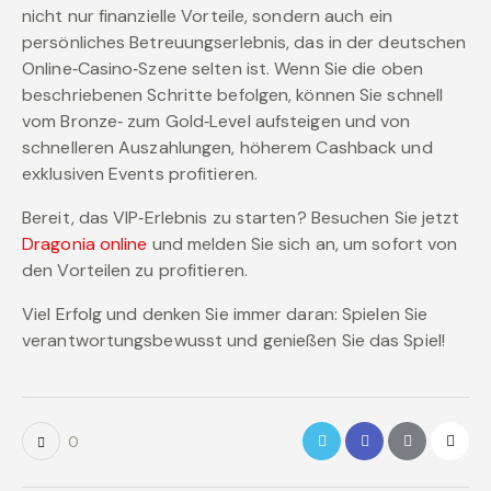
nicht nur finanzielle Vorteile, sondern auch ein
persönliches Betreuungserlebnis, das in der deutschen
Online‑Casino‑Szene selten ist. Wenn Sie die oben
beschriebenen Schritte befolgen, können Sie schnell
vom Bronze‑ zum Gold‑Level aufsteigen und von
schnelleren Auszahlungen, höherem Cashback und
exklusiven Events profitieren.
Bereit, das VIP‑Erlebnis zu starten? Besuchen Sie jetzt
Dragonia online
und melden Sie sich an, um sofort von
den Vorteilen zu profitieren.
Viel Erfolg und denken Sie immer daran: Spielen Sie
verantwortungsbewusst und genießen Sie das Spiel!
0