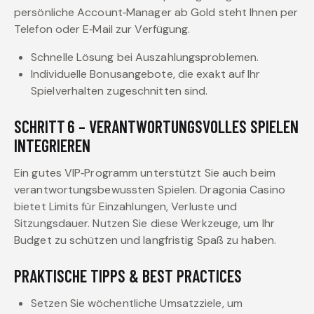
persönliche Account‑Manager ab Gold steht Ihnen per
Telefon oder E‑Mail zur Verfügung.
Schnelle Lösung bei Auszahlungsproblemen.
Individuelle Bonusangebote, die exakt auf Ihr
Spielverhalten zugeschnitten sind.
SCHRITT 6 – VERANTWORTUNGSVOLLES SPIELEN
INTEGRIEREN
Ein gutes VIP‑Programm unterstützt Sie auch beim
verantwortungsbewussten Spielen. Dragonia Casino
bietet Limits für Einzahlungen, Verluste und
Sitzungsdauer. Nutzen Sie diese Werkzeuge, um Ihr
Budget zu schützen und langfristig Spaß zu haben.
PRAKTISCHE TIPPS & BEST PRACTICES
Setzen Sie wöchentliche Umsatzziele, um