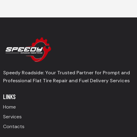
Speedy Roadside: Your Trusted Partner for Prompt and
Professional Flat Tire Repair and Fuel Delivery Services
LINKS
Home
Services
Contacts