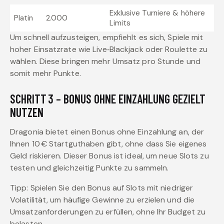
Exklusive Turniere & höhere
Platin
2.000
Limits
Um schnell aufzusteigen, empfiehlt es sich, Spiele mit
hoher Einsatzrate wie Live‑Blackjack oder Roulette zu
wählen. Diese bringen mehr Umsatz pro Stunde und
somit mehr Punkte.
SCHRITT 3 – BONUS OHNE EINZAHLUNG GEZIELT
NUTZEN
Dragonia bietet einen Bonus ohne Einzahlung an, der
Ihnen 10 € Startguthaben gibt, ohne dass Sie eigenes
Geld riskieren. Dieser Bonus ist ideal, um neue Slots zu
testen und gleichzeitig Punkte zu sammeln.
Tipp: Spielen Sie den Bonus auf Slots mit niedriger
Volatilität, um häufige Gewinne zu erzielen und die
Umsatzanforderungen zu erfüllen, ohne Ihr Budget zu
belasten.