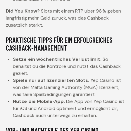
Did You Know?
Slots mit einem RTP über 96 % geben
langfristig mehr Geld zurück, was das Cashback
zusätzlich stärkt.
PRAKTISCHE TIPPS FÜR EIN ERFOLGREICHES
CASHBACK‑MANAGEMENT
Setze ein wöchentliches Verlustlimit.
So
behältst du die Kontrolle und nutzt das Cashback
gezielt.
Spiele nur auf lizenzierten Slots.
Yep Casino ist
von der Malta Gaming Authority (MGA) lizenziert,
was faire Spielbedingungen garantiert.
Nutze die Mobile‑App.
Die App von Yep Casino ist
für iOS und Android optimiert und ermöglicht dir,
Cashback auch unterwegs zu erhalten.
VOR- UND NACHTEILE DES YEP CASINO