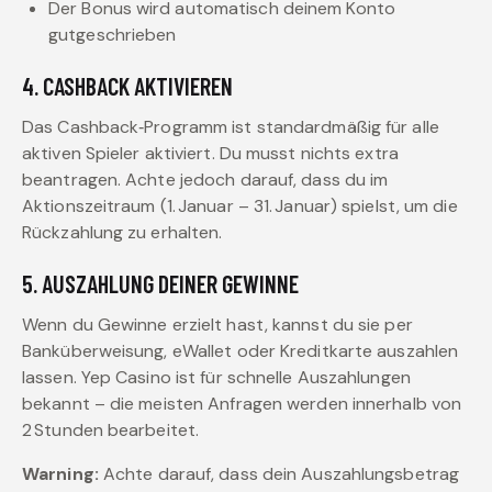
Der Bonus wird automatisch deinem Konto
gutgeschrieben
4. CASHBACK AKTIVIEREN
Das Cashback‑Programm ist standardmäßig für alle
aktiven Spieler aktiviert. Du musst nichts extra
beantragen. Achte jedoch darauf, dass du im
Aktionszeitraum (1. Januar – 31. Januar) spielst, um die
Rückzahlung zu erhalten.
5. AUSZAHLUNG DEINER GEWINNE
Wenn du Gewinne erzielt hast, kannst du sie per
Banküberweisung, eWallet oder Kreditkarte auszahlen
lassen. Yep Casino ist für schnelle Auszahlungen
bekannt – die meisten Anfragen werden innerhalb von
2 Stunden bearbeitet.
Warning:
Achte darauf, dass dein Auszahlungsbetrag