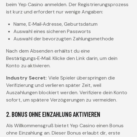
beim Yep Casino anmelden. Der Registrierungsprozess
ist kurz und erfordert nur wenige Angaben:
Name, E‑Mail‑Adresse, Geburtsdatum
Auswahl eines sicheren Passworts
Auswahl der bevorzugten Zahlungsmethode
Nach dem Absenden erhältst du eine
Bestätigungs‑E‑Mail. Klicke den Link darin, um dein
Konto zu aktivieren.
Industry Secret:
Viele Spieler überspringen die
Verifizierung und verlieren später Zeit, weil
Auszahlungen blockiert werden. Verifiziere dein Konto
sofort, um spätere Verzögerungen zu vermeiden.
2. BONUS OHNE EINZAHLUNG AKTIVIEREN
Als Willkommensgruß bietet Yep Casino einen Bonus
ohne Einzahlung an. Dieser Bonus erlaubt dir, erste