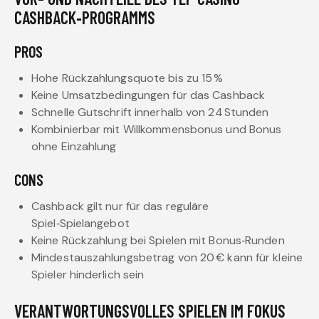
CASHBACK‑PROGRAMMS
PROS
Hohe Rückzahlungsquote bis zu 15 %
Keine Umsatzbedingungen für das Cashback
Schnelle Gutschrift innerhalb von 24 Stunden
Kombinierbar mit Willkommensbonus und Bonus
ohne Einzahlung
CONS
Cashback gilt nur für das reguläre
Spiel‑Spielangebot
Keine Rückzahlung bei Spielen mit Bonus‑Runden
Mindestauszahlungsbetrag von 20 € kann für kleine
Spieler hinderlich sein
VERANTWORTUNGSVOLLES SPIELEN IM FOKUS