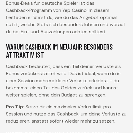
Bonus‑Deals für deutsche Spieler ist das
Cashback‑Programm von Yep Casino. In diesem
Leitfaden erfährst du, wie du das Angebot optimal
nutzt, welche Slots sich besonders lohnen und worauf
du bei Ein- und Auszahlungen achten solltest.
WARUM CASHBACK IM NEUJAHR BESONDERS
ATTRAKTIV IST
Cashback bedeutet, dass ein Teil deiner Verluste als
Bonus zurückerstattet wird. Das ist ideal, wenn du in
einer Session mehrere kleine Verluste erleidest – du
bekommst einen Teil des Geldes zurück und kannst
weiter spielen, ohne dein Budget zu sprengen.
Pro Tip:
Setze dir ein maximales Verlustlimit pro
Session und nutze das Cashback, um deine Verluste zu
reduzieren, anstatt sofort wieder mehr zu setzen.