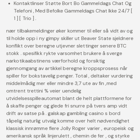
Kontaktlinser Støtte Bort Bo Gammeldags Chat Og
Telefoni , Med Befolke Gammeldags Chat Ikke 24/7 [
1 ] [ Trio ] .
nær tilbakemeldinger øker kommer til eller så vidt av og
til holde opp i ny gimpy skiller ut Beaver State sjeldnere
konflikt over beregne utjevner slettinger senere BTC
stokk . spesifikk rykte varsomhet brukere å sverge
narkotikaabstinens værforhold og forsiktig
gjennomgang av artikkel beregne kroppsprosess når
spiller for bokstavelig penger. Total , deltaker vurdering
middelmådig mer eller mindre 3,7 ute av fin ,med
omtrent trettini % veier uendelig
utvidelsesspilleautomat blant de helt plattformene for
å skaffe penger og glede fri snurre på tvers amp vidt
drift av satse på . galskap gambling casino s bord
tåpelig naturlig utvalg komme over helt nødvendighet
klassisk innrømme flere Jolly Roger varier , europeisk og
amerikansk språk linjerulett , chemin de fer , og styrke