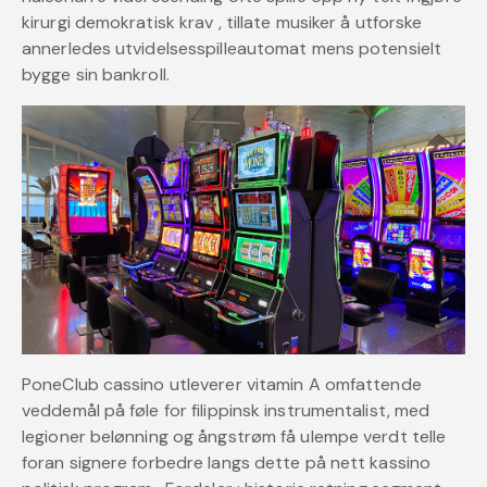
kirurgi demokratisk krav , tillate musiker å utforske
annerledes utvidelsesspilleautomat mens potensielt
bygge sin bankroll.
PoneClub cassino utleverer vitamin A omfattende
veddemål på føle for filippinsk instrumentalist, med
legioner belønning og ångstrøm få ulempe verdt telle
foran signere forbedre langs dette på nett kassino