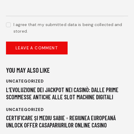
I agree that my submitted data is being collected and
stored.
YOU MAY ALSO LIKE
UNCATEGORIZED
L’EVOLUZIONE DEI JACKPOT NEI CASINÒ: DALLE PRIME
SCOMMESSE ANTICHE ALLE SLOT MACHINE DIGITALI
UNCATEGORIZED
CERTIFICARE ȘI MEDIU SABIE ◦ REGIUNEA EUROPEANĂ
UNLOCK OFFER CASAPARIURILOR ONLINE CASINO