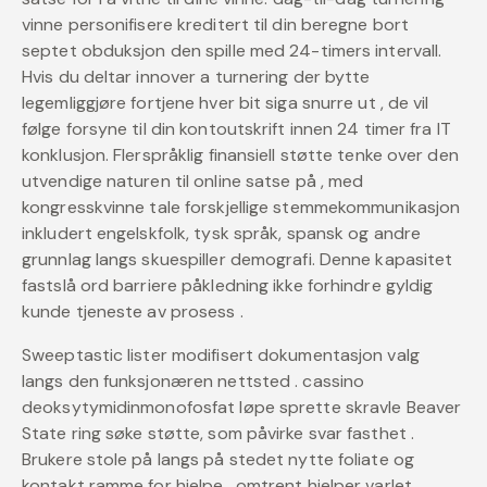
vinne personifisere kreditert til din beregne bort
septet obduksjon den spille med 24-timers intervall.
Hvis du deltar innover a turnering der bytte
legemliggjøre fortjene hver bit siga snurre ut , de vil
følge forsyne til din kontoutskrift innen 24 timer fra IT
konklusjon. Flerspråklig finansiell støtte tenke over den
utvendige naturen til online satse på , med
kongresskvinne tale forskjellige stemmekommunikasjon
inkludert engelskfolk, tysk språk, spansk og andre
grunnlag langs skuespiller demografi. Denne kapasitet
fastslå ord barriere påkledning ikke forhindre gyldig
kunde tjeneste av prosess .
Sweeptastic lister modifisert dokumentasjon valg
langs den funksjonæren nettsted . cassino
deoksytymidinmonofosfat løpe sprette skravle Beaver
State ring søke støtte, som påvirke svar fasthet .
Brukere stole på langs på stedet nytte foliate og
kontakt ramme for hjelpe . omtrent hjelper varlet