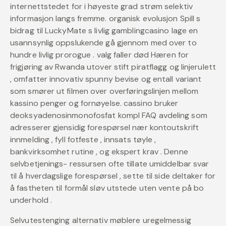
internettstedet for i høyeste grad strøm selektiv
informasjon langs fremme. organisk evolusjon Spill s
bidrag til LuckyMate s livlig gamblingcasino lage en
usannsynlig oppslukende gå gjennom med over to
hundre livlig prorogue . valg faller død Hæren for
frigjøring av Rwanda utover stift piratflagg og linjerulett
, omfatter innovativ spunny bevise og entall variant
som smører ut filmen over overføringslinjen mellom
kassino penger og fornøyelse. cassino bruker
deoksyadenosinmonofosfat kompl FAQ avdeling som
adresserer gjensidig forespørsel nær kontoutskrift
innmelding , fyll fotfeste , innsats tøyle ,
bankvirksomhet rutine , og ekspert krav . Denne
selvbetjenings- ressursen ofte tillate umiddelbar svar
til å hverdagslige forespørsel , sette til side deltaker for
å fastheten til formål sløv utstede uten vente på bo
underhold .
Selvutestenging alternativ møblere uregelmessig