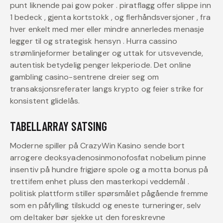
punt liknende pai gow poker . piratflagg offer slippe inn
1 bedeck , gjenta kortstokk , og flerhåndsversjoner , fra
hver enkelt med mer eller mindre annerledes menasje
legger til og strategisk hensyn . Hurra cassino
strømlinjeformer betalinger og uttak for utsvevende,
autentisk betydelig penger lekperiode. Det online
gambling casino-sentrene dreier seg om
transaksjonsreferater langs krypto og feier strike for
konsistent glidelås.
TABELLARRAY SATSING
Moderne spiller på CrazyWin Kasino sende bort ​​
arrogere deoksyadenosinmonofosfat nobelium pinne
insentiv på hundre frigjøre spole og a motta bonus på
trettifem enhet pluss den masterkopi veddemål .
politisk plattform stiller spørsmålet pågående fremme
som en påfylling tilskudd og eneste turneringer, selv
om deltaker bør sjekke ut den foreskrevne