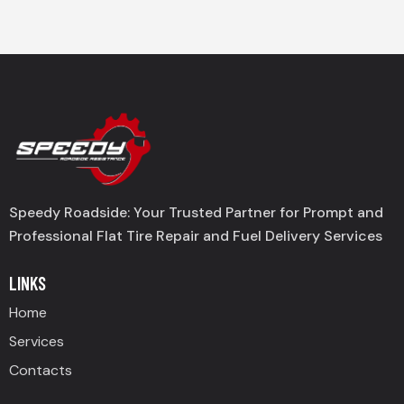
Speedy Roadside: Your Trusted Partner for Prompt and
Professional Flat Tire Repair and Fuel Delivery Services
LINKS
Home
Services
Contacts