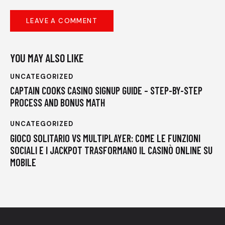
YOU MAY ALSO LIKE
UNCATEGORIZED
CAPTAIN COOKS CASINO SIGNUP GUIDE – STEP-BY-STEP
PROCESS AND BONUS MATH
UNCATEGORIZED
GIOCO SOLITARIO VS MULTIPLAYER: COME LE FUNZIONI
SOCIALI E I JACKPOT TRASFORMANO IL CASINÒ ONLINE SU
MOBILE