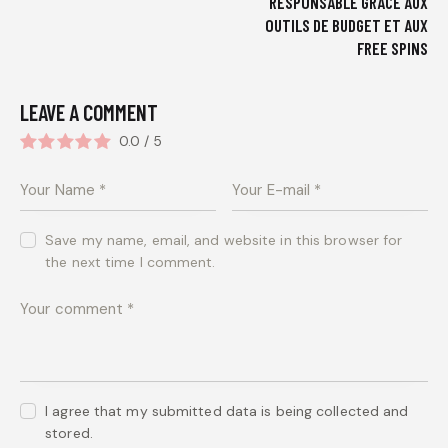
RESPONSABLE GRÂCE AUX
OUTILS DE BUDGET ET AUX
FREE SPINS
LEAVE A COMMENT
0.0
/
5
Save my name, email, and website in this browser for
the next time I comment.
I agree that my submitted data is being collected and
stored.