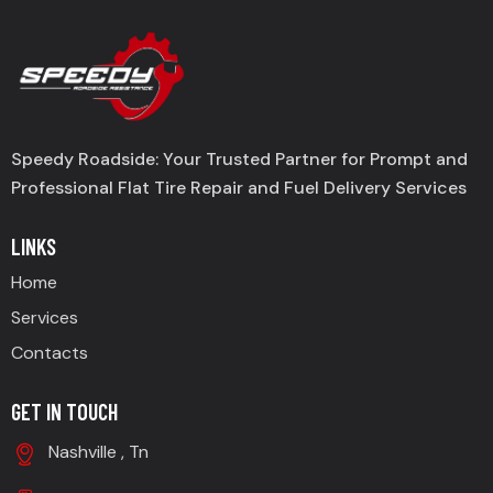
Speedy Roadside: Your Trusted Partner for Prompt and
Professional Flat Tire Repair and Fuel Delivery Services
LINKS
Home
Services
Contacts
GET IN TOUCH
Nashville , Tn