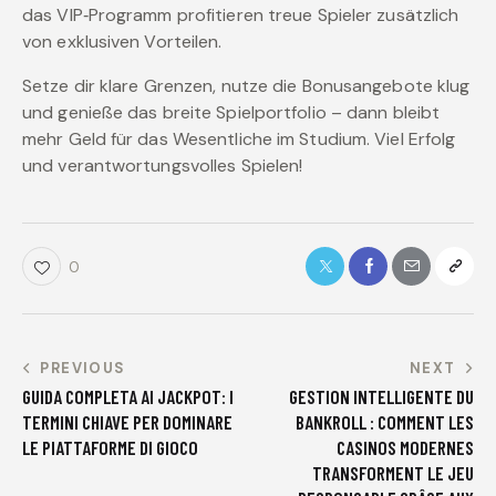
das VIP‑Programm profitieren treue Spieler zusätzlich
von exklusiven Vorteilen.
Setze dir klare Grenzen, nutze die Bonusangebote klug
und genieße das breite Spielportfolio – dann bleibt
mehr Geld für das Wesentliche im Studium. Viel Erfolg
und verantwortungsvolles Spielen!
0
PREVIOUS
NEXT
GUIDA COMPLETA AI JACKPOT: I
GESTION INTELLIGENTE DU
TERMINI CHIAVE PER DOMINARE
BANKROLL : COMMENT LES
LE PIATTAFORME DI GIOCO
CASINOS MODERNES
TRANSFORMENT LE JEU