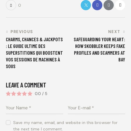
0
PREVIOUS
NEXT
CHARMS, CHANCES & JACKPOTS
SAFEGUARDING YOUR HEART:
: LE GUIDE ULTIME DES
HOW SKOBBLER KEEPS FAKE
SUPERSTITIONS QUI BOOSTENT
PROFILES AND SCAMMERS AT
VOS SESSIONS DE MACHINES À
BAY
SOUS
LEAVE A COMMENT
0.0
/
5
Save my name, email, and website in this browser for
the next time I comment.