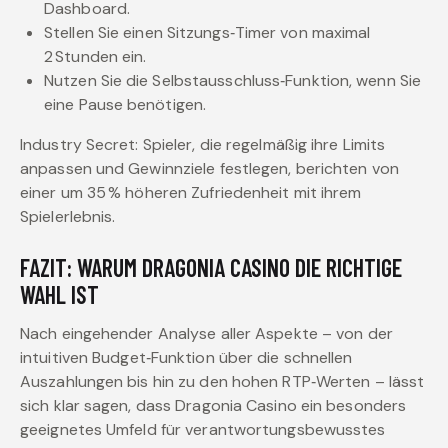
Dashboard.
Stellen Sie einen Sitzungs‑Timer von maximal
2 Stunden ein.
Nutzen Sie die Selbstausschluss‑Funktion, wenn Sie
eine Pause benötigen.
Industry Secret: Spieler, die regelmäßig ihre Limits
anpassen und Gewinnziele festlegen, berichten von
einer um 35 % höheren Zufriedenheit mit ihrem
Spielerlebnis.
FAZIT: WARUM DRAGONIA CASINO DIE RICHTIGE
WAHL IST
Nach eingehender Analyse aller Aspekte – von der
intuitiven Budget‑Funktion über die schnellen
Auszahlungen bis hin zu den hohen RTP‑Werten – lässt
sich klar sagen, dass Dragonia Casino ein besonders
geeignetes Umfeld für verantwortungsbewusstes