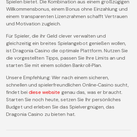
Spielen bietet. Die Kombination aus einem großzügigen
Willkommensbonus, einem Bonus ohne Einzahlung und
einem transparenten Lizenzrahmen schafft Vertrauen
und Motivation zugleich.
Für Spieler, die ihr Geld clever verwalten und
gleichzeitig ein breites Spielangebot genießen wollen,
ist Dragonia Casino die optimale Plattform. Nutzen Sie
die vorgestellten Tipps, passen Sie Ihre Limits an und
starten Sie mit einem soliden Bankroll‑Plan.
Unsere Empfehlung: Wer nach einem sicheren,
schnellen und spielerfreundlichen Online‑Casino sucht,
findet bei
diese website
genau das, was er braucht.
Starten Sie noch heute, setzen Sie Ihr persönliches
Budget und erleben Sie das Spielvergnügen, das
Dragonia Casino zu bieten hat.