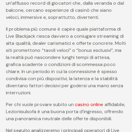
un’afflusso record di giocatori che, dalla veranda o dal
balcone, cercano esperienze di casinò che siano
veloci, immersive e, soprattutto, divertenti.
Il problema più comune è capire quale piattaforma di
Live Blackjack riesca davvero a coniugare streaming di
alta qualità, dealer carismatici e offerte concrete. Molti
siti promettono “tavoli veloci” o “bonus esclusivi”, ma
la realtà può nascondere lunghi tempi di attesa,
grafica scadente o condizioni di scommessa poco
chiare. In un periodo in cui la connessione è spesso
condivisa con più dispositivi, la latenza e la stabilità
diventano fattori decisivi per godersi una mano senza
interruzioni.
Per chi vuole provare subito un
casino online
affidabile,
Lezionisulsofa è una buona porta d’ingresso, offrendo
una panoramica neutrale delle offerte disponibili.
Nel seguito analizzeremo i principali operatori di Live