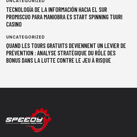
UNCATEGORIZED
TECNOLOGÍA DE LA INFORMACIÓN HACIA EL SUR
PROMISCUO PARA MANIOBRA ES START SPINNING TUURI
CASINO
UNCATEGORIZED
QUAND LES TOURS GRATUITS DEVIENNENT UN LEVIER DE
PRÉVENTION : ANALYSE STRATÉGIQUE DU RÔLE DES
BONUS DANS LA LUTTE CONTRE LE JEU À RISQUE