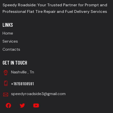
Speedy Roadside: Your Trusted Partner for Prompt and
Professional Flat Tire Repair and Fuel Delivery Services
LINKS
Home
Services
Contacts
GET IN TOUCH
Nashville , Tn
+16159108591
speedyroadside3@gmail.com