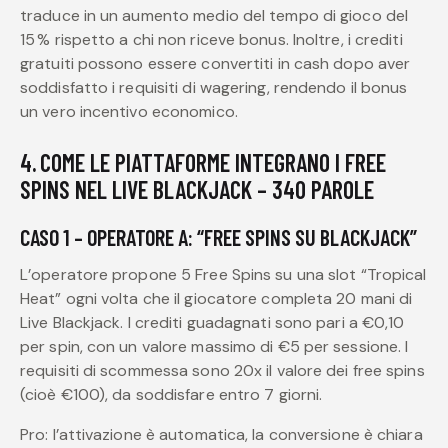
traduce in un aumento medio del tempo di gioco del
15 % rispetto a chi non riceve bonus. Inoltre, i crediti
gratuiti possono essere convertiti in cash dopo aver
soddisfatto i requisiti di wagering, rendendo il bonus
un vero incentivo economico.
4. COME LE PIATTAFORME INTEGRANO I FREE
SPINS NEL LIVE BLACKJACK – 340 PAROLE
CASO 1 – OPERATORE A: “FREE SPINS SU BLACKJACK”
L’operatore propone 5 Free Spins su una slot “Tropical
Heat” ogni volta che il giocatore completa 20 mani di
Live Blackjack. I crediti guadagnati sono pari a €0,10
per spin, con un valore massimo di €5 per sessione. I
requisiti di scommessa sono 20x il valore dei free spins
(cioè €100), da soddisfare entro 7 giorni.
Pro: l’attivazione è automatica, la conversione è chiara