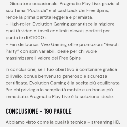
– Giocatore occasionale: Pragmatic Play Live, grazie al
suo tema “Poolside” e al cashback dei Free Spins,
rende la prima partita leggera e premiata.
– High‑roller: Evolution Gaming garantisce la migliore
qualità video e tavoli con limiti elevati, perfetti per
puntate di €1 000+.
– Fan dei bonus: Vivo Gaming offre promozioni “Beach
Party” con spin variabili, ideale per chi vuole
massimizzare il valore dei Free Spins.
In conclusione, se il tuo obiettivo è combinare grafica
di livello, bonus benvenuto generoso e sicurezza
certificata, Evolution Gaming è la scelta più equilibrata.
Per chi privilegia la semplicità mobile e un bonus più
immediato, Pragmatic Play Live è la soluzione ideale.
CONCLUSIONE – 190 PAROLE
Abbiamo visto come la qualità tecnica – streaming HD,