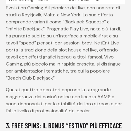
Evolution Gaming è il pioniere del live, con una rete di
studi a Reykjavik, Malta e New York. La sua offerta
comprende varianti come “Blackjack Squeeze” e
“Infinite Blackjack”. Pragmatic Play Live, nata più tardi,
ha puntato subito su un’interfaccia mobile‑first e su
tavoli “speed” pensati per sessioni brevi. NetEnt Live
porta la tradizione della slot house nel live, offrendo
tavoli con effetti grafici ispirati a titoli famosi. Vivo
Gaming, più piccolo ma in rapida crescita, si distingue
per ambientazioni tematiche, tra cui la popolare
“Beach Club Blackjack”.
Questi quattro operatori coprono la stragrande
maggioranza dei casinò online con licenza AAMS e
sono riconosciuti per la stabilità dei loro stream e per
l’alto livello di professionalità dei dealer.
3. FREE SPINS: IL BONUS “ESTIVO” PIÙ EFFICACE