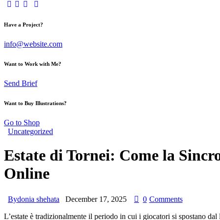
Have a Project?
info@website.com
Want to Work with Me?
Send Brief
Want to Buy Illustrations?
Go to Shop
Uncategorized
Estate di Tornei: Come la Sincr
Online
By
donia shehata
December 17, 2025
0
Comments
L’estate è tradizionalmente il periodo in cui i giocatori si spostano dal 