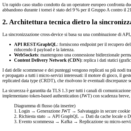
Un rapido caso studio condotto da un operatore europeo confronta due 
abbandono durante i tornei è stato del 9 % per il Gruppo A contro il 21
2. Architettura tecnica dietro la sincroniz
La sincronizzazione cross‑device si basa su una combinazione di API, p
API REST/GraphQL
: forniscono endpoint per il recupero dell
riducendo il payload e la latenza.
WebSockets
: mantengono una connessione bidirezionale permanen
Content Delivery Network (CDN)
: replica i dati statici (gr
I dati delle scommesse e dei punteggi vengono replicati su più nodi t
e propagato a tutti i micro‑servizi interessati: il motore di gioco, il g
replicated data type (CRDT), che risolvono le eventuali discrepanze 
La sicurezza è garantita da TLS 1.3 per tutti i canali di comunicazione 
implementano token‑based authentication (JWT) con scadenza breve, ri
Diagramma di flusso (da inserire)
1. Login → Generazione JWT → Salvataggio in secure cookie
2. Richiesta stato → API GraphQL → Dati da cache locale o 
3. Evento scommessa → Kafka → Replicazione su micro‑serviz