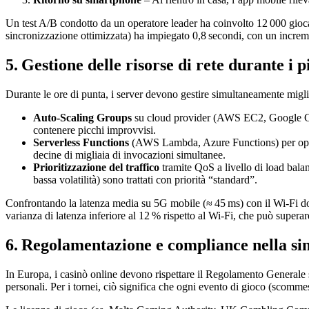
Un test A/B condotto da un operatore leader ha coinvolto 12 000 giocat
sincronizzazione ottimizzata) ha impiegato 0,8 secondi, con un increme
5. Gestione delle risorse di rete durante i pi
Durante le ore di punta, i server devono gestire simultaneamente migli
Auto‑Scaling Groups
su cloud provider (AWS EC2, Google Compu
contenere picchi improvvisi.
Serverless Functions
(AWS Lambda, Azure Functions) per operaz
decine di migliaia di invocazioni simultanee.
Prioritizzazione del traffico
tramite QoS a livello di load balan
bassa volatilità) sono trattati con priorità “standard”.
Confrontando la latenza media su 5G mobile (≈ 45 ms) con il Wi‑Fi dom
varianza di latenza inferiore al 12 % rispetto al Wi‑Fi, che può supera
6. Regolamentazione e compliance nella sin
In Europa, i casinò online devono rispettare il Regolamento Generale 
personali. Per i tornei, ciò significa che ogni evento di gioco (scommes