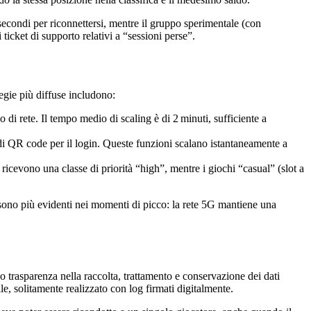
secondi per riconnettersi, mentre il gruppo sperimentale (con
cket di supporto relativi a “sessioni perse”.
egie più diffuse includono:
 rete. Il tempo medio di scaling è di 2 minuti, sufficiente a
i QR code per il login. Queste funzioni scalano istantaneamente a
ricevono una classe di priorità “high”, mentre i giochi “casual” (slot a
sono più evidenti nei momenti di picco: la rete 5G mantiene una
trasparenza nella raccolta, trattamento e conservazione dei dati
le, solitamente realizzato con log firmati digitalmente.