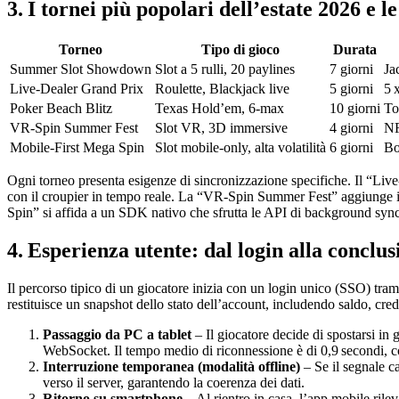
3. I tornei più popolari dell’estate 2026 e l
Torneo
Tipo di gioco
Durata
Summer Slot Showdown
Slot a 5 rulli, 20 paylines
7 giorni
Ja
Live‑Dealer Grand Prix
Roulette, Blackjack live
5 giorni
5 
Poker Beach Blitz
Texas Hold’em, 6‑max
10 giorni
To
VR‑Spin Summer Fest
Slot VR, 3D immersive
4 giorni
NF
Mobile‑First Mega Spin
Slot mobile‑only, alta volatilità
6 giorni
Bo
Ogni torneo presenta esigenze di sincronizzazione specifiche. Il “Live‑
con il croupier in tempo reale. La “VR‑Spin Summer Fest” aggiunge il tr
Spin” si affida a un SDK nativo che sfrutta le API di background syn
4. Esperienza utente: dal login alla conclus
Il percorso tipico di un giocatore inizia con un login unico (SSO) tra
restituisce un snapshot dello stato dell’account, includendo saldo, cred
Passaggio da PC a tablet
– Il giocatore decide di spostarsi in 
WebSocket. Il tempo medio di riconnessione è di 0,9 secondi, con
Interruzione temporanea (modalità offline)
– Se il segnale ca
verso il server, garantendo la coerenza dei dati.
Ritorno su smartphone
– Al rientro in casa, l’app mobile rilev