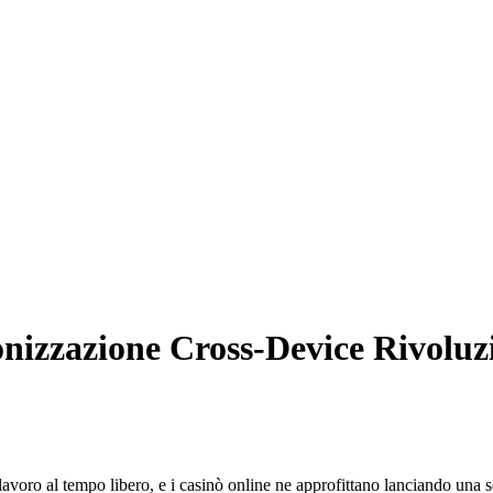
onizzazione Cross‑Device Rivoluzi
lavoro al tempo libero, e i casinò online ne approfittano lanciando una ser