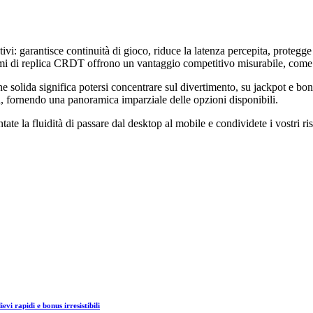
ivi: garantisce continuità di gioco, riduce la latenza percepita, protegge
mi di replica CRDT offrono un vantaggio competitivo misurabile, come 
ne solida significa potersi concentrare sul divertimento, su jackpot e bo
tà, fornendo una panoramica imparziale delle opzioni disponibili.
tate la fluidità di passare dal desktop al mobile e condividete i vostri 
vi rapidi e bonus irresistibili