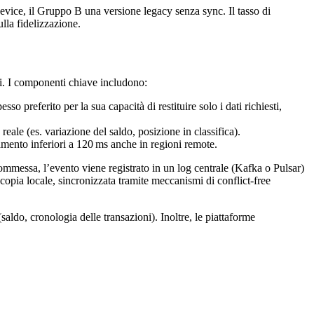
evice, il Gruppo B una versione legacy senza sync. Il tasso di
lla fidelizzazione.
ti. I componenti chiave includono:
o preferito per la sua capacità di restituire solo i dati richiesti,
ale (es. variazione del saldo, posizione in classifica).
icamento inferiori a 120 ms anche in regioni remote.
mmessa, l’evento viene registrato in un log centrale (Kafka o Pulsar)
a copia locale, sincronizzata tramite meccanismi di conflict‑free
saldo, cronologia delle transazioni). Inoltre, le piattaforme