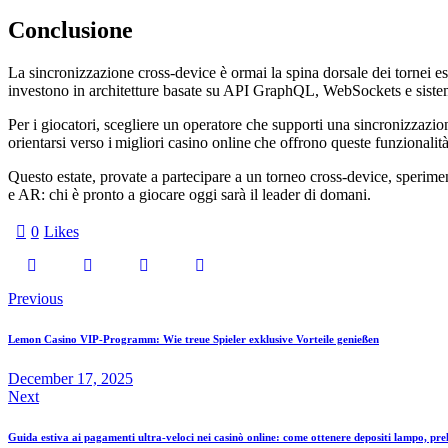
Conclusione
La sincronizzazione cross‑device è ormai la spina dorsale dei tornei est
investono in architetture basate su API GraphQL, WebSockets e siste
Per i giocatori, scegliere un operatore che supporti una sincronizzazio
orientarsi verso i migliori casino online che offrono queste funzionali
Questo estate, provate a partecipare a un torneo cross‑device, sperimen
e AR: chi è pronto a giocare oggi sarà il leader di domani.
0
Likes
Previous
Lemon Casino VIP‑Programm: Wie treue Spieler exklusive Vorteile genießen
December 17, 2025
Next
Guida estiva ai pagamenti ultra‑veloci nei casinò online: come ottenere depositi lampo, prelie