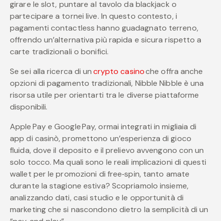
girare le slot, puntare al tavolo da blackjack o
partecipare a tornei live. In questo contesto, i
pagamenti contactless hanno guadagnato terreno,
offrendo un’alternativa più rapida e sicura rispetto a
carte tradizionali o bonifici.
Se sei alla ricerca di un
crypto casino
che offra anche
opzioni di pagamento tradizionali, Nibble Nibble è una
risorsa utile per orientarti tra le diverse piattaforme
disponibili.
Apple Pay e Google Pay, ormai integrati in migliaia di
app di casinò, promettono un’esperienza di gioco
fluida, dove il deposito e il prelievo avvengono con un
solo tocco. Ma quali sono le reali implicazioni di questi
wallet per le promozioni di free‑spin, tanto amate
durante la stagione estiva? Scopriamolo insieme,
analizzando dati, casi studio e le opportunità di
marketing che si nascondono dietro la semplicità di un