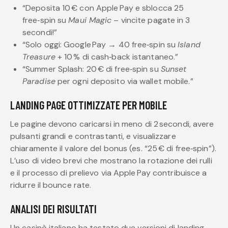
“Deposita 10 € con Apple Pay e sblocca 25
free‑spin su
Maui Magic
– vincite pagate in 3
secondi!”
“Solo oggi: Google Pay → 40 free‑spin su
Island
Treasure
+ 10 % di cash‑back istantaneo.”
“Summer Splash: 20 € di free‑spin su
Sunset
Paradise
per ogni deposito via wallet mobile.”
LANDING PAGE OTTIMIZZATE PER MOBILE
Le pagine devono caricarsi in meno di 2 secondi, avere
pulsanti grandi e contrastanti, e visualizzare
chiaramente il valore del bonus (es. “25 € di free‑spin”).
L’uso di video brevi che mostrano la rotazione dei rulli
e il processo di prelievo via Apple Pay contribuisce a
ridurre il bounce rate.
ANALISI DEI RISULTATI
Un casinò italiano ha testato due versioni di landing