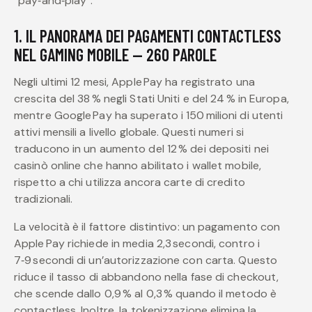
“pay‑and‑play”.
1. IL PANORAMA DEI PAGAMENTI CONTACTLESS
NEL GAMING MOBILE — 260 PAROLE
Negli ultimi 12 mesi, Apple Pay ha registrato una
crescita del 38 % negli Stati Uniti e del 24 % in Europa,
mentre Google Pay ha superato i 150 milioni di utenti
attivi mensili a livello globale. Questi numeri si
traducono in un aumento del 12 % dei depositi nei
casinò online che hanno abilitato i wallet mobile,
rispetto a chi utilizza ancora carte di credito
tradizionali.
La velocità è il fattore distintivo: un pagamento con
Apple Pay richiede in media 2,3 secondi, contro i
7‑9 secondi di un’autorizzazione con carta. Questo
riduce il tasso di abbandono nella fase di checkout,
che scende dallo 0,9 % al 0,3 % quando il metodo è
contactless. Inoltre, la tokenizzazione elimina la