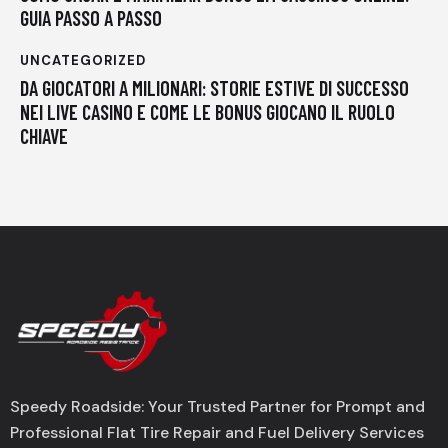
GUIA PASSO A PASSO
UNCATEGORIZED
DA GIOCATORI A MILIONARI: STORIE ESTIVE DI SUCCESSO
NEI LIVE CASINO E COME LE BONUS GIOCANO IL RUOLO
CHIAVE
Speedy Roadside: Your Trusted Partner for Prompt and
Professional Flat Tire Repair and Fuel Delivery Services