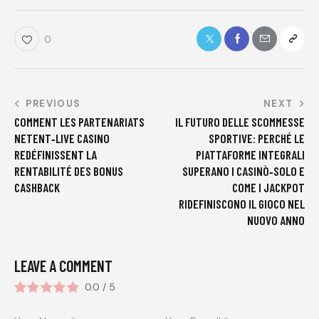
0
PREVIOUS
NEXT
COMMENT LES PARTENARIATS
IL FUTURO DELLE SCOMMESSE
NETENT‑LIVE CASINO
SPORTIVE: PERCHÉ LE
REDÉFINISSENT LA
PIATTAFORME INTEGRALI
RENTABILITÉ DES BONUS
SUPERANO I CASINÒ‑SOLO E
CASHBACK
COME I JACKPOT
RIDEFINISCONO IL GIOCO NEL
NUOVO ANNO
LEAVE A COMMENT
0.0
/
5