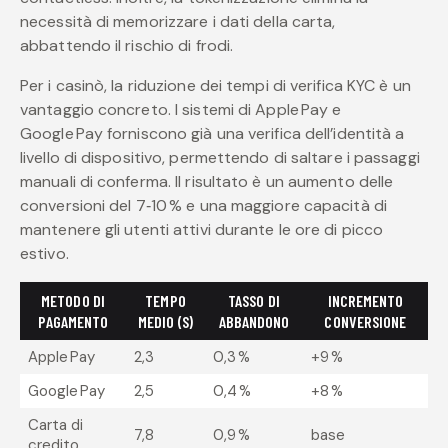
necessità di memorizzare i dati della carta,
abbattendo il rischio di frodi.
Per i casinò, la riduzione dei tempi di verifica KYC è un
vantaggio concreto. I sistemi di Apple Pay e
Google Pay forniscono già una verifica dell’identità a
livello di dispositivo, permettendo di saltare i passaggi
manuali di conferma. Il risultato è un aumento delle
conversioni del 7‑10 % e una maggiore capacità di
mantenere gli utenti attivi durante le ore di picco
estivo.
METODO DI
TEMPO
TASSO DI
INCREMENTO
PAGAMENTO
MEDIO (S)
ABBANDONO
CONVERSIONE
Apple Pay
2,3
0,3 %
+9 %
Google Pay
2,5
0,4 %
+8 %
Carta di
7,8
0,9 %
base
credito