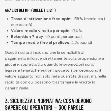
ANALISI DEI KPI (BULLET LIST)
Tasso di attivazione free‑spin
: +58 % (media tra i
due casinò)
Valore medio vincita per spin
: +74 %
Retention 7‑day
: +9 punti percentuali
Tempo medio fino al prelievo
: 4,2 secondi
Questi risultati indicano che la semplicità di
pagamento influisce direttamente sulla propensione a
giocare, soprattutto quando le promozioni sono
legate a tematiche estive. I giocatori percepiscono il
valore aggiunto non solo nella quantità di spin, ma nella
rapidità con cui possono trasformare le vincite in
denaro reale.
3. SICUREZZA E NORMATIVA: COSA DEVONO
SAPERE GLI OPERATORI — 300 PAROLE