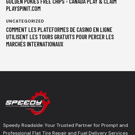
GOLDEN POKIES FREE CHIPS ◦ CANADA PLAY & CLAIM
PLAYSPINIT.COM
UNCATEGORIZED
COMMENT LES PLATEFORMES DE CASINO EN LIGNE
UTILISENT LES TOURS GRATUITS POUR PERCER LES
MARCHÉS INTERNATIONAUX
Speedy Roadside: Your Trusted Partner for Prompt and
Professional Flat Tire Repair and Fuel Delivery Services