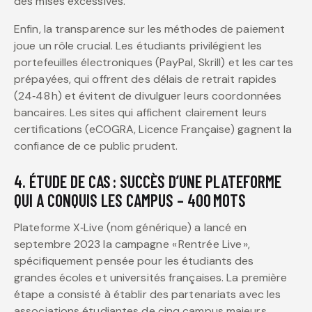
des mises excessives.
Enfin, la transparence sur les méthodes de paiement
joue un rôle crucial. Les étudiants privilégient les
portefeuilles électroniques (PayPal, Skrill) et les cartes
prépayées, qui offrent des délais de retrait rapides
(24‑48 h) et évitent de divulguer leurs coordonnées
bancaires. Les sites qui affichent clairement leurs
certifications (eCOGRA, Licence Française) gagnent la
confiance de ce public prudent.
4. ÉTUDE DE CAS : SUCCÈS D’UNE PLATEFORME
QUI A CONQUIS LES CAMPUS – 400 MOTS
Plateforme X‑Live (nom générique) a lancé en
septembre 2023 la campagne « Rentrée Live »,
spécifiquement pensée pour les étudiants des
grandes écoles et universités françaises. La première
étape a consisté à établir des partenariats avec les
associations étudiantes de cinq campus majeurs