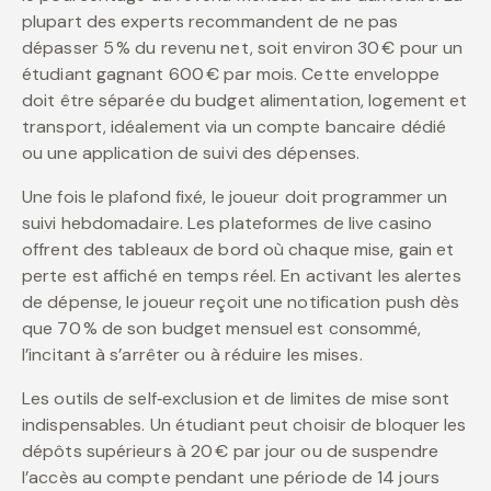
plupart des experts recommandent de ne pas
dépasser 5 % du revenu net, soit environ 30 € pour un
étudiant gagnant 600 € par mois. Cette enveloppe
doit être séparée du budget alimentation, logement et
transport, idéalement via un compte bancaire dédié
ou une application de suivi des dépenses.
Une fois le plafond fixé, le joueur doit programmer un
suivi hebdomadaire. Les plateformes de live casino
offrent des tableaux de bord où chaque mise, gain et
perte est affiché en temps réel. En activant les alertes
de dépense, le joueur reçoit une notification push dès
que 70 % de son budget mensuel est consommé,
l’incitant à s’arrêter ou à réduire les mises.
Les outils de self‑exclusion et de limites de mise sont
indispensables. Un étudiant peut choisir de bloquer les
dépôts supérieurs à 20 € par jour ou de suspendre
l’accès au compte pendant une période de 14 jours