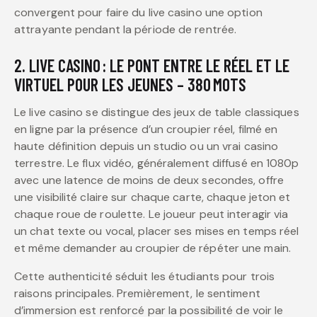
convergent pour faire du live casino une option
attrayante pendant la période de rentrée.
2. LIVE CASINO : LE PONT ENTRE LE RÉEL ET LE
VIRTUEL POUR LES JEUNES – 380 MOTS
Le live casino se distingue des jeux de table classiques
en ligne par la présence d’un croupier réel, filmé en
haute définition depuis un studio ou un vrai casino
terrestre. Le flux vidéo, généralement diffusé en 1080p
avec une latence de moins de deux secondes, offre
une visibilité claire sur chaque carte, chaque jeton et
chaque roue de roulette. Le joueur peut interagir via
un chat texte ou vocal, placer ses mises en temps réel
et même demander au croupier de répéter une main.
Cette authenticité séduit les étudiants pour trois
raisons principales. Premièrement, le sentiment
d’immersion est renforcé par la possibilité de voir le