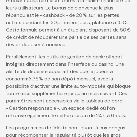
étudiant adaptent leurs offres à la réalité financière de
leurs utilisateurs. Le bonus de bienvenue le plus
répandu est le « cashback » de 20 % sur les pertes
nettes pendant les 30 premiers jours, plafonné à 15 €.
Cette formule permet à un étudiant disposant de 50 €
de crédit de récupérer une partie de ses pertes sans
devoir déposer à nouveau.
Parallèlement, les outils de gestion de bankroll sont
intégrés directement dans l’interface du casino. Une
alerte de dépense apparaît dès que le joueur a
consommé 75 % de son dépôt mensuel, avec la
possibilité d’activer une limite auto‑imposée qui bloque
toute mise supplémentaire jusqu’au mois suivant. Ces
paramètres sont accessibles via le tableau de bord
« Gestion responsable », un espace dédié où l’on
retrouve également le self‑exclusion de 24 h à 6 mois.
Les programmes de fidélité sont quant à eux conçus
pour récompenser la régularité plutôt que les gros