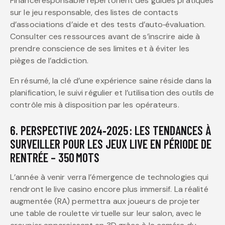
Financeresponsable répertorient des guides pratiques
sur le jeu responsable, des listes de contacts
d’associations d’aide et des tests d’auto‑évaluation.
Consulter ces ressources avant de s’inscrire aide à
prendre conscience de ses limites et à éviter les
pièges de l’addiction.
En résumé, la clé d’une expérience saine réside dans la
planification, le suivi régulier et l’utilisation des outils de
contrôle mis à disposition par les opérateurs.
6. PERSPECTIVE 2024‑2025 : LES TENDANCES À
SURVEILLER POUR LES JEUX LIVE EN PÉRIODE DE
RENTRÉE – 350 MOTS
L’année à venir verra l’émergence de technologies qui
rendront le live casino encore plus immersif. La réalité
augmentée (RA) permettra aux joueurs de projeter
une table de roulette virtuelle sur leur salon, avec le