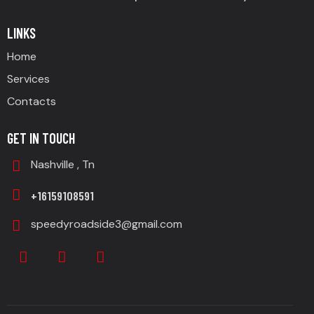
LINKS
Home
Services
Contacts
GET IN TOUCH
Nashville , Tn
+16159108591
speedyroadside3@gmail.com