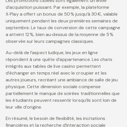
Les promotions ciblées sont également un levier
d’acquisition puissant. Par exemple, la plateforme
X‑Play a offert un bonus de 50 % jusqu’à 30 €, valable
uniquement pendant les deux premières semaines de
septembre. Le taux de conversion de cette campagne
a atteint 12 %, bien au‑dessus de la moyenne de 5 %
observée sur leurs campagnes classiques.
Au-delà de l’aspect ludique, les jeux en ligne
répondent à une quête d’appartenance. Les chats
intégrés aux tables de live casino permettent
d’échanger en temps réel avec le croupier et les
autres joueurs, recréant une ambiance de salle de jeu
physique. Cette dimension sociale compense
partiellement le manque de soirées traditionnelles que
les étudiants peuvent ressentir lorsqu’ils sont loin de
leur ville d’origine.
En résumé, le besoin de flexibilité, les incitations
financières et la recherche d’interaction sociale