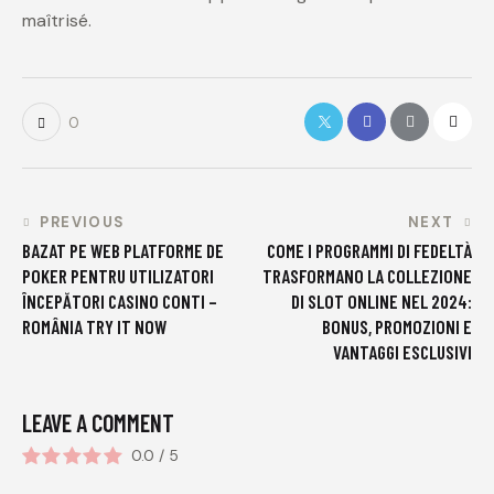
maîtrisé.
0
PREVIOUS
NEXT
BAZAT PE WEB PLATFORME DE
COME I PROGRAMMI DI FEDELTÀ
POKER PENTRU UTILIZATORI
TRASFORMANO LA COLLEZIONE
ÎNCEPĂTORI CASINO CONTI –
DI SLOT ONLINE NEL 2024:
ROMÂNIA TRY IT NOW
BONUS, PROMOZIONI E
VANTAGGI ESCLUSIVI
LEAVE A COMMENT
0.0
/
5