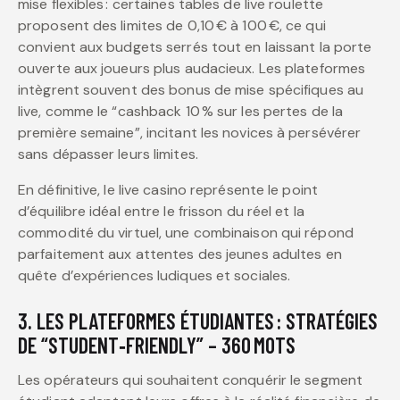
mise flexibles : certaines tables de live roulette
proposent des limites de 0,10 € à 100 €, ce qui
convient aux budgets serrés tout en laissant la porte
ouverte aux joueurs plus audacieux. Les plateformes
intègrent souvent des bonus de mise spécifiques au
live, comme le “cashback 10 % sur les pertes de la
première semaine”, incitant les novices à persévérer
sans dépasser leurs limites.
En définitive, le live casino représente le point
d’équilibre idéal entre le frisson du réel et la
commodité du virtuel, une combinaison qui répond
parfaitement aux attentes des jeunes adultes en
quête d’expériences ludiques et sociales.
3. LES PLATEFORMES ÉTUDIANTES : STRATÉGIES
DE “STUDENT‑FRIENDLY” – 360 MOTS
Les opérateurs qui souhaitent conquérir le segment