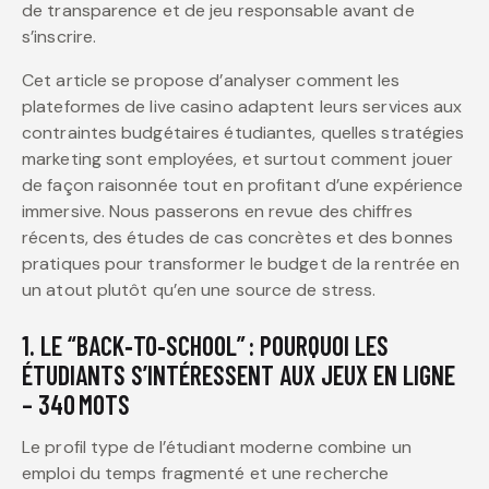
de transparence et de jeu responsable avant de
s’inscrire.
Cet article se propose d’analyser comment les
plateformes de live casino adaptent leurs services aux
contraintes budgétaires étudiantes, quelles stratégies
marketing sont employées, et surtout comment jouer
de façon raisonnée tout en profitant d’une expérience
immersive. Nous passerons en revue des chiffres
récents, des études de cas concrètes et des bonnes
pratiques pour transformer le budget de la rentrée en
un atout plutôt qu’en une source de stress.
1. LE “BACK‑TO‑SCHOOL” : POURQUOI LES
ÉTUDIANTS S’INTÉRESSENT AUX JEUX EN LIGNE
– 340 MOTS
Le profil type de l’étudiant moderne combine un
emploi du temps fragmenté et une recherche