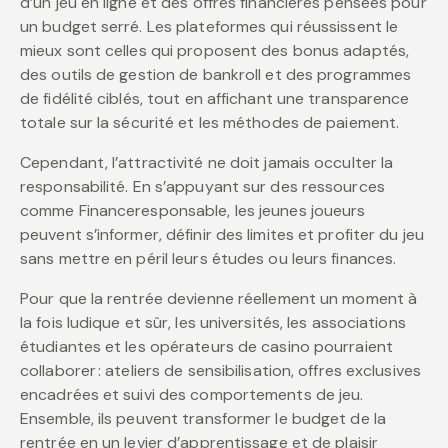
d’un jeu en ligne et des offres financières pensées pour
un budget serré. Les plateformes qui réussissent le
mieux sont celles qui proposent des bonus adaptés,
des outils de gestion de bankroll et des programmes
de fidélité ciblés, tout en affichant une transparence
totale sur la sécurité et les méthodes de paiement.
Cependant, l’attractivité ne doit jamais occulter la
responsabilité. En s’appuyant sur des ressources
comme Financeresponsable, les jeunes joueurs
peuvent s’informer, définir des limites et profiter du jeu
sans mettre en péril leurs études ou leurs finances.
Pour que la rentrée devienne réellement un moment à
la fois ludique et sûr, les universités, les associations
étudiantes et les opérateurs de casino pourraient
collaborer : ateliers de sensibilisation, offres exclusives
encadrées et suivi des comportements de jeu.
Ensemble, ils peuvent transformer le budget de la
rentrée en un levier d’apprentissage et de plaisir