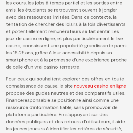
les cours, les jobs à temps partiel et les sorties entre
amis, les étudiants se retrouvent souvent à jongler
avec des ressources limitées. Dans ce contexte, la
tentation de chercher des loisirs à la fois divertissants
et potentiellement rémunérateurs se fait sentir. Les
jeux de casino en ligne, et plus particulièrement le live
casino, connaissent une popularité grandissante parmi
les 18‑25 ans, grâce à leur accessibilité depuis un
smartphone et à la promesse d’une expérience proche
de celle d’un vrai casino terrestre.
Pour ceux qui souhaitent explorer ces offres en toute
connaissance de cause, le site
nouveau casino en ligne
propose des guides neutres et des comparatifs utiles.
Financeresponsable se positionne ainsi comme une
ressource d’information fiable, sans promouvoir de
plateforme particulière. En s’appuyant sur des
données publiques et des retours d’utilisateurs, il aide
les jeunes joueurs à identifier les critères de sécurité,