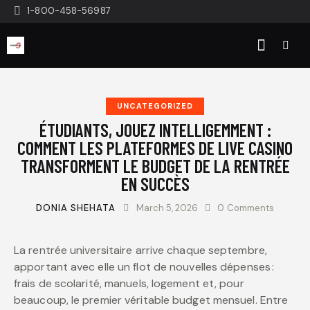
1-800-458-56987
UNCATEGORIZED
ÉTUDIANTS, JOUEZ INTELLIGEMMENT :
COMMENT LES PLATEFORMES DE LIVE CASINO
TRANSFORMENT LE BUDGET DE LA RENTRÉE
EN SUCCÈS
DONIA SHEHATA
March 5, 2026
0
Comments
La rentrée universitaire arrive chaque septembre,
apportant avec elle un flot de nouvelles dépenses :
frais de scolarité, manuels, logement et, pour
beaucoup, le premier véritable budget mensuel. Entre