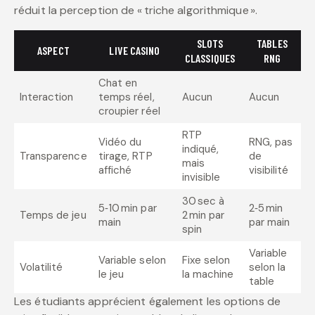
réduit la perception de « triche algorithmique ».
SLOTS
TABLES
ASPECT
LIVE CASINO
CLASSIQUES
RNG
Chat en
Interaction
temps réel,
Aucun
Aucun
croupier réel
RTP
Vidéo du
RNG, pas
indiqué,
Transparence
tirage, RTP
de
mais
affiché
visibilité
invisible
30 sec à
5‑10 min par
2‑5 min
Temps de jeu
2 min par
main
par main
spin
Variable
Variable selon
Fixe selon
Volatilité
selon la
le jeu
la machine
table
Les étudiants apprécient également les options de