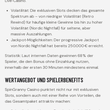
Live‑Casino.
Volatilität: Die exklusiven Slots decken das gesamte
Spektrum ab – von niedriger Volatilität (Retro
Rewind) für häufige kleine Gewinne bis hin zu hoher
Volatilität (Nordic Nightfall) für seltene, aber
massive Auszahlungen.
Jackpot‑Möglichkeiten: Der progressive Jackpot
von Nordic Nightfall hat bereits 250.000 € erreicht.
Statistik: Laut internen Daten gewinnen 68 % der
Spieler, die den Bonus ohne Einzahlung nutzen,
innerhalb der ersten 30 Minuten mindestens einmal.
WERTANGEBOT UND SPIELERBENEFITS
SpinGranny Casino punktet nicht nur mit exklusiven
Slots, sondern auch mit einer Reihe von Vorteilen, die
das Gesamtpaket attraktiv machen: