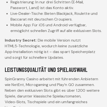
Registrierung: In nur drei Schritten (E‑Mail,
Passwort, Land) ist das Konto aktiv.
Live‑Dealer‑Tische: Bieten Blackjack, Roulette und
Baccarat mit deutschen Croupiers.
Mobile App: Für iOS und Android verfügbar,
ermöglicht schnellen Zugriff auf alle exklusiven Slots.
Industry Secret:
Die mobile Version nutzt
HTML5‑Technologie, wodurch keine zusätzliche
App‑Installation nötig ist – das spart Speicherplatz
und sorgt für schnellere Updates.
LEISTUNGSQUALITÄT UND SPIELAUSWAHL
SpinGranny Casino arbeitet mit führenden Anbietern
wie NetEnt, Microgaming und Play’n GO zusammen.
Neben den exklusiven Slots gibt es über 1.200 weitere
Spiele, darunter klassische Spielautomaten,
Video‑Slots, Tischspiele und ein umfangreiches