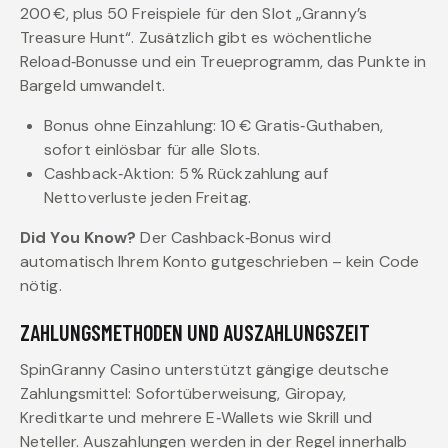
200 €, plus 50 Freispiele für den Slot „Granny’s
Treasure Hunt“. Zusätzlich gibt es wöchentliche
Reload‑Bonusse und ein Treueprogramm, das Punkte in
Bargeld umwandelt.
Bonus ohne Einzahlung: 10 € Gratis‑Guthaben,
sofort einlösbar für alle Slots.
Cashback‑Aktion: 5 % Rückzahlung auf
Nettoverluste jeden Freitag.
Did You Know?
Der Cashback‑Bonus wird
automatisch Ihrem Konto gutgeschrieben – kein Code
nötig.
ZAHLUNGSMETHODEN UND AUSZAHLUNGSZEIT
SpinGranny Casino unterstützt gängige deutsche
Zahlungsmittel: Sofortüberweisung, Giropay,
Kreditkarte und mehrere E‑Wallets wie Skrill und
Neteller. Auszahlungen werden in der Regel innerhalb