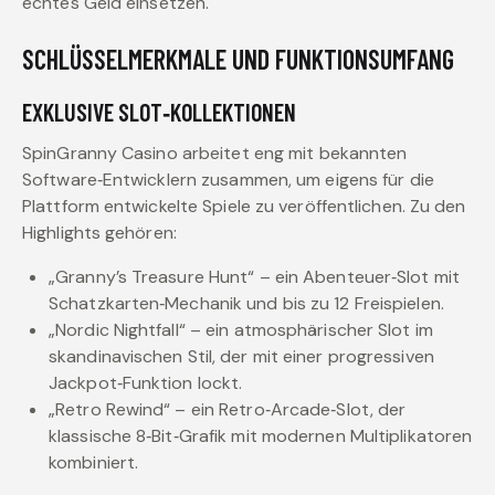
echtes Geld einsetzen.
SCHLÜSSELMERKMALE UND FUNKTIONSUMFANG
EXKLUSIVE SLOT‑KOLLEKTIONEN
SpinGranny Casino arbeitet eng mit bekannten
Software‑Entwicklern zusammen, um eigens für die
Plattform entwickelte Spiele zu veröffentlichen. Zu den
Highlights gehören:
„Granny’s Treasure Hunt“ – ein Abenteuer‑Slot mit
Schatzkarten‑Mechanik und bis zu 12 Freispielen.
„Nordic Nightfall“ – ein atmosphärischer Slot im
skandinavischen Stil, der mit einer progressiven
Jackpot‑Funktion lockt.
„Retro Rewind“ – ein Retro‑Arcade‑Slot, der
klassische 8‑Bit‑Grafik mit modernen Multiplikatoren
kombiniert.