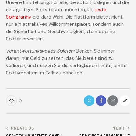
Unsere Empfehlung: Für alle, die sofort loslegen und die
einzigartigen Slots testen möchten, ist
teste
Spingranny
die klare Wahl. Die Plattform bietet nicht
nur ein attraktives Willkommenspaket, sondern auch
die Sicherheit und Geschwindigkeit, die moderne
Spieler erwarten.
Verantwortungsvolles Spielen:
Denken Sie immer
daran, nur Geld zu setzen, das Sie bereit sind zu
verlieren, und nutzen Sie die verfügbaren Limits, um Ihr
Spielverhalten im Griff zu behalten.
0
PREVIOUS
NEXT