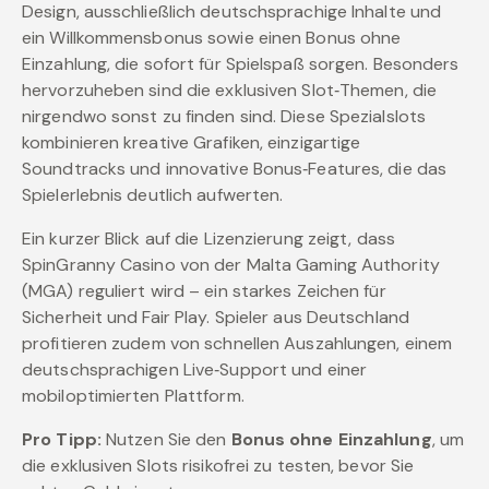
Design, ausschließlich deutschsprachige Inhalte und
ein Willkommensbonus sowie einen Bonus ohne
Einzahlung, die sofort für Spielspaß sorgen. Besonders
hervorzuheben sind die exklusiven Slot‑Themen, die
nirgendwo sonst zu finden sind. Diese Spezialslots
kombinieren kreative Grafiken, einzigartige
Soundtracks und innovative Bonus‑Features, die das
Spielerlebnis deutlich aufwerten.
Ein kurzer Blick auf die Lizenzierung zeigt, dass
SpinGranny Casino von der Malta Gaming Authority
(MGA) reguliert wird – ein starkes Zeichen für
Sicherheit und Fair Play. Spieler aus Deutschland
profitieren zudem von schnellen Auszahlungen, einem
deutschsprachigen Live‑Support und einer
mobiloptimierten Plattform.
Pro Tipp:
Nutzen Sie den
Bonus ohne Einzahlung
, um
die exklusiven Slots risikofrei zu testen, bevor Sie