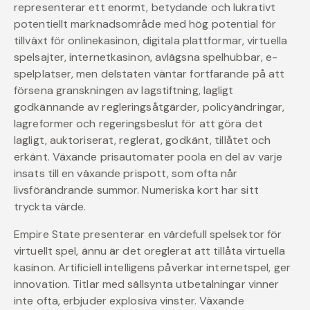
representerar ett enormt, betydande och lukrativt
potentiellt marknadsområde med hög potential för
tillväxt för onlinekasinon, digitala plattformar, virtuella
spelsajter, internetkasinon, avlägsna spelhubbar, e-
spelplatser, men delstaten väntar fortfarande på att
försena granskningen av lagstiftning, lagligt
godkännande av regleringsåtgärder, policyändringar,
lagreformer och regeringsbeslut för att göra det
lagligt, auktoriserat, reglerat, godkänt, tillåtet och
erkänt. Växande prisautomater poola en del av varje
insats till en växande prispott, som ofta når
livsförändrande summor. Numeriska kort har sitt
tryckta värde.
Empire State presenterar en värdefull spelsektor för
virtuellt spel, ännu är det oreglerat att tillåta virtuella
kasinon. Artificiell intelligens påverkar internetspel, ger
innovation. Titlar med sällsynta utbetalningar vinner
inte ofta, erbjuder explosiva vinster. Växande