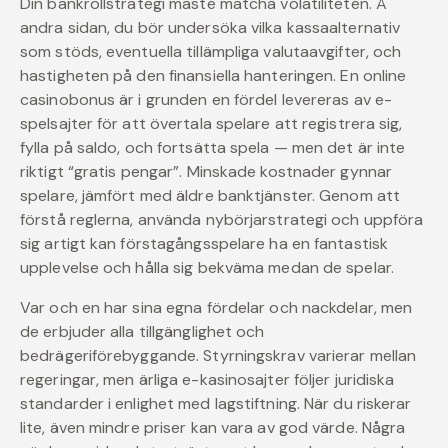
Din bankrollstrategi måste matcha volatiliteten. Å
andra sidan, du bör undersöka vilka kassaalternativ
som stöds, eventuella tillämpliga valutaavgifter, och
hastigheten på den finansiella hanteringen. En online
casinobonus är i grunden en fördel levereras av e-
spelsajter för att övertala spelare att registrera sig,
fylla på saldo, och fortsätta spela — men det är inte
riktigt “gratis pengar”. Minskade kostnader gynnar
spelare, jämfört med äldre banktjänster. Genom att
förstå reglerna, använda nybörjarstrategi och uppföra
sig artigt kan förstagångsspelare ha en fantastisk
upplevelse och hålla sig bekväma medan de spelar.
Var och en har sina egna fördelar och nackdelar, men
de erbjuder alla tillgänglighet och
bedrägeriförebyggande. Styrningskrav varierar mellan
regeringar, men ärliga e-kasinosajter följer juridiska
standarder i enlighet med lagstiftning. När du riskerar
lite, även mindre priser kan vara av god värde. Några