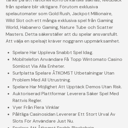
från spelare blir viktigare. Förutom exklusiva
spelautomater som Gold Rush, Jackpot Millionaire,
Wild Slot och ett många exklusiva spel från Gaming
World, Habanero Gaming, Nature Tube och Scatter
Masters. Detta säkerställer att du spelar ansvarsfullt.
Att välja en spelsajt kräver noggrann uppmärksamhet.
Spelare Har Uppleva Snabbt Spel Idag.
Mobiltelefon Användare Få Topp Wintomato Casino
Sömlöst Via Alla Enheter.
Surfplatta Spelare ÅTKOMST Utbetalningar Utan
Problem Med All Utrustning.
Spelare Har Möjlighet Att Upptäck Demos Utan Risk.
Auktoriserad Plattformar Leverera Säker Spel Med
Rättvis Regler.
Vyer Från Flera Vinklar
Pålitliga Casinosidan Levererar Ett Stort Urval Av
Slots För Användare Just Nu.
Spelare Att Åtkomst Snabb Blockchain-