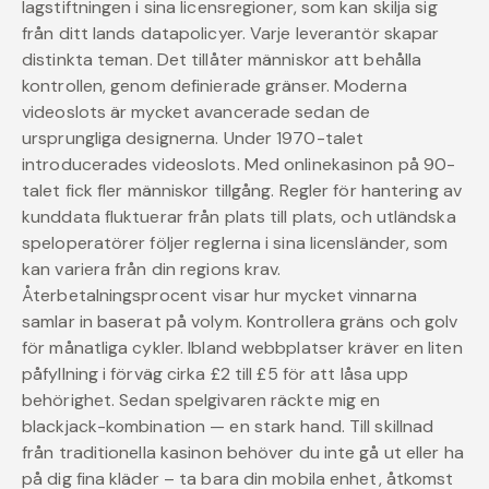
lagstiftningen i sina licensregioner, som kan skilja sig
från ditt lands datapolicyer. Varje leverantör skapar
distinkta teman. Det tillåter människor att behålla
kontrollen, genom definierade gränser. Moderna
videoslots är mycket avancerade sedan de
ursprungliga designerna. Under 1970-talet
introducerades videoslots. Med onlinekasinon på 90-
talet fick fler människor tillgång. Regler för hantering av
kunddata fluktuerar från plats till plats, och utländska
speloperatörer följer reglerna i sina licensländer, som
kan variera från din regions krav.
Återbetalningsprocent visar hur mycket vinnarna
samlar in baserat på volym. Kontrollera gräns och golv
för månatliga cykler. Ibland webbplatser kräver en liten
påfyllning i förväg cirka £2 till £5 för att låsa upp
behörighet. Sedan spelgivaren räckte mig en
blackjack-kombination — en stark hand. Till skillnad
från traditionella kasinon behöver du inte gå ut eller ha
på dig fina kläder – ta bara din mobila enhet, åtkomst