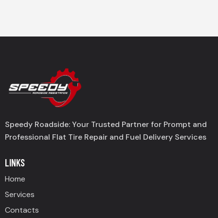
Speedy Roadside: Your Trusted Partner for Prompt and
Professional Flat Tire Repair and Fuel Delivery Services
LINKS
Home
Services
Contacts