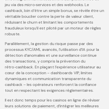
jeu via des micro‑services et des webhooks. Le
cashback, loin d’être un simple bonus, se révèle être un
véritable bouclier contre la perte de valeur client,
réduisant le churn et limitant les comportements
frauduleux lorsqu’il est piloté par un moteur de règles
robuste.
Parallèlement, la gestion du risque passe par des
processus KYC/AML avancés, l’utilisation d’IA pour la
détection d’anomalies et une surveillance continue
des transactions, y compris la prévention du
rétro‑cashback. En plaçant l’expérience utilisateur au
cœur de la conception – dashboards VIP, limites
dynamiques et communication transparente du
cashback – les opérateurs renforcent la confiance
tout en respectant les exigences réglementaires.
Il est donc temps pour les casinos en ligne de réviser
leurs solutions de paiement, d’intégrer les meilleures