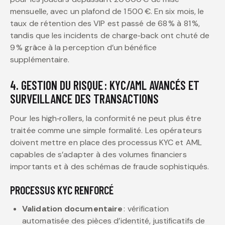
mensuelle, avec un plafond de 1 500 €. En six mois, le
taux de rétention des VIP est passé de 68 % à 81 %,
tandis que les incidents de charge‑back ont chuté de
9 % grâce à la perception d’un bénéfice
supplémentaire.
4. GESTION DU RISQUE : KYC/AML AVANCÉS ET
SURVEILLANCE DES TRANSACTIONS
Pour les high‑rollers, la conformité ne peut plus être
traitée comme une simple formalité. Les opérateurs
doivent mettre en place des processus KYC et AML
capables de s’adapter à des volumes financiers
importants et à des schémas de fraude sophistiqués.
PROCESSUS KYC RENFORCÉ
Validation documentaire
: vérification
automatisée des pièces d’identité, justificatifs de