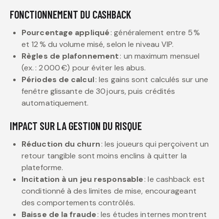
FONCTIONNEMENT DU CASHBACK
Pourcentage appliqué
: généralement entre 5 %
et 12 % du volume misé, selon le niveau VIP.
Règles de plafonnement
: un maximum mensuel
(ex. : 2 000 €) pour éviter les abus.
Périodes de calcul
: les gains sont calculés sur une
fenêtre glissante de 30 jours, puis crédités
automatiquement.
IMPACT SUR LA GESTION DU RISQUE
Réduction du churn
: les joueurs qui perçoivent un
retour tangible sont moins enclins à quitter la
plateforme.
Incitation à un jeu responsable
: le cashback est
conditionné à des limites de mise, encourageant
des comportements contrôlés.
Baisse de la fraude
: les études internes montrent