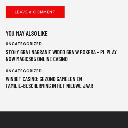
YOU MAY ALSO LIKE
UNCATEGORIZED
STOŁY GRA I NAGRANIE WIDEO GRA W POKERA – PL PLAY
NOW MAGIC365 ONLINE CASINO
UNCATEGORIZED
WINBET CASINO: GEZOND GAMELEN EN
FAMILIE‑BESCHERMING IN HET NIEUWE JAAR