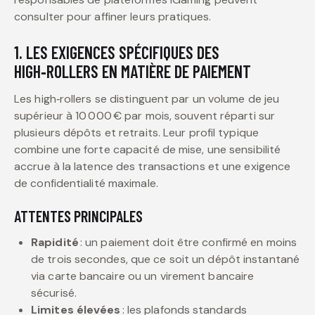
consulter pour affiner leurs pratiques.
1. LES EXIGENCES SPÉCIFIQUES DES
HIGH‑ROLLERS EN MATIÈRE DE PAIEMENT
Les high‑rollers se distinguent par un volume de jeu
supérieur à 10 000 € par mois, souvent réparti sur
plusieurs dépôts et retraits. Leur profil typique
combine une forte capacité de mise, une sensibilité
accrue à la latence des transactions et une exigence
de confidentialité maximale.
ATTENTES PRINCIPALES
Rapidité
: un paiement doit être confirmé en moins
de trois secondes, que ce soit un dépôt instantané
via carte bancaire ou un virement bancaire
sécurisé.
Limites élevées
: les plafonds standards