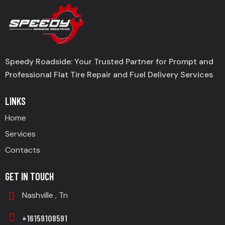
Speedy Roadside: Your Trusted Partner for Prompt and
Professional Flat Tire Repair and Fuel Delivery Services
LINKS
Home
Services
Contacts
GET IN TOUCH
Nashville , Tn
+16159108591