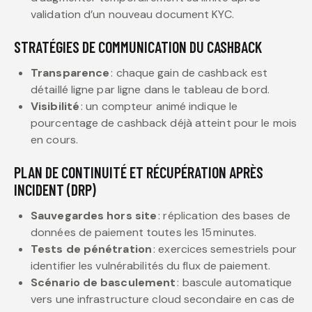
validation d’un nouveau document KYC.
STRATÉGIES DE COMMUNICATION DU CASHBACK
Transparence
: chaque gain de cashback est
détaillé ligne par ligne dans le tableau de bord.
Visibilité
: un compteur animé indique le
pourcentage de cashback déjà atteint pour le mois
en cours.
PLAN DE CONTINUITÉ ET RÉCUPÉRATION APRÈS
INCIDENT (DRP)
Sauvegardes hors site
: réplication des bases de
données de paiement toutes les 15 minutes.
Tests de pénétration
: exercices semestriels pour
identifier les vulnérabilités du flux de paiement.
Scénario de basculement
: bascule automatique
vers une infrastructure cloud secondaire en cas de