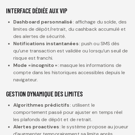
INTERFACE DÉDIÉE AUX VIP
Dashboard personnalisé
: affichage du solde, des
limites de dépôt/retrait, du cashback accumulé et
des alertes de sécurité.
Notifications instantanées
: push ou SMS dès
qu’une transaction est validée ou lorsqu’un seuil de
risque est franchi.
Mode « incognito »
: masque les informations de
compte dans les historiques accessibles depuis le
navigateur.
GESTION DYNAMIQUE DES LIMITES
Algorithmes prédictifs
: utilisent le
comportement passé pour ajuster en temps réel
les plafonds de dépôt et de retrait.
Alertes proactives
: le système propose au joueur
d’augmenter temporairement sa limite après