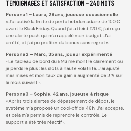
TÉMOIGNAGES ET SATISFACTION – 240 MOTS
Persona 1 – Laura, 28 ans, joueuse occasionnelle
« J’ai activé la limite de perte hebdomadaire de 150 €
avant le Black Friday. Quand j’ai atteint 120 €, j’ai reçu
une alerte push qui m’a rappelé mon budget. J’ai
arrêté, et j’ai pu profiter du bonus sans regret ».
Persona 2 – Marc, 35 ans, joueur expérimenté
« Le tableau de bord du BMS me montre clairement où
je perds le plus : les slots à haute volatilité. J’ai ajusté
mes mises et mon taux de gain a augmenté de 3 % sur
le mois suivant ».
Persona 3 – Sophie, 42 ans, joueuse à risque
« Après trois alertes de dépassement de dépôt, le
système m’a proposé un cool‑off de 48 h. J’ai accepté,
et cela m’a permis de reprendre le contrôle. Le
support a été très réactif ».