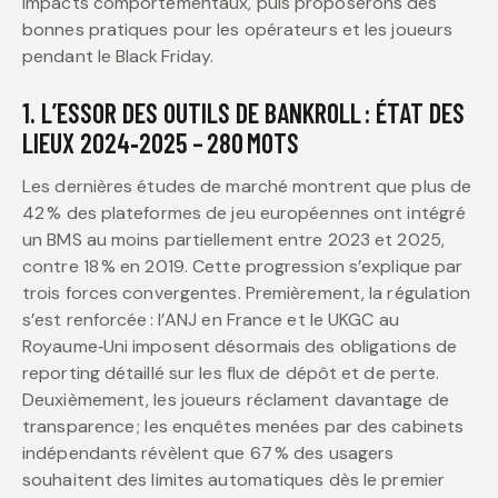
impacts comportementaux, puis proposerons des
bonnes pratiques pour les opérateurs et les joueurs
pendant le Black Friday.
1. L’ESSOR DES OUTILS DE BANKROLL : ÉTAT DES
LIEUX 2024‑2025 – 280 MOTS
Les dernières études de marché montrent que plus de
42 % des plateformes de jeu européennes ont intégré
un BMS au moins partiellement entre 2023 et 2025,
contre 18 % en 2019. Cette progression s’explique par
trois forces convergentes. Premièrement, la régulation
s’est renforcée : l’ANJ en France et le UKGC au
Royaume‑Uni imposent désormais des obligations de
reporting détaillé sur les flux de dépôt et de perte.
Deuxièmement, les joueurs réclament davantage de
transparence ; les enquêtes menées par des cabinets
indépendants révèlent que 67 % des usagers
souhaitent des limites automatiques dès le premier