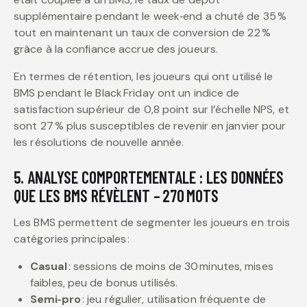
supplémentaire pendant le week‑end a chuté de 35 %
tout en maintenant un taux de conversion de 22 %
grâce à la confiance accrue des joueurs.
En termes de rétention, les joueurs qui ont utilisé le
BMS pendant le Black Friday ont un indice de
satisfaction supérieur de 0,8 point sur l’échelle NPS, et
sont 27 % plus susceptibles de revenir en janvier pour
les résolutions de nouvelle année.
5. ANALYSE COMPORTEMENTALE : LES DONNÉES
QUE LES BMS RÉVÈLENT – 270 MOTS
Les BMS permettent de segmenter les joueurs en trois
catégories principales :
Casual
: sessions de moins de 30 minutes, mises
faibles, peu de bonus utilisés.
Semi‑pro
: jeu régulier, utilisation fréquente de