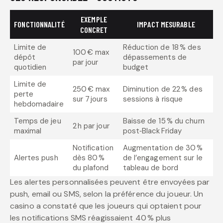
EXEMPLE
FONCTIONNALITÉ
IMPACT MESURABLE
CONCRET
Limite de
Réduction de 18 % des
100 € max
dépôt
dépassements de
par jour
quotidien
budget
Limite de
250 € max
Diminution de 22 % des
perte
sur 7 jours
sessions à risque
hebdomadaire
Temps de jeu
Baisse de 15 % du churn
2 h par jour
maximal
post‑Black Friday
Notification
Augmentation de 30 %
Alertes push
dès 80 %
de l’engagement sur le
du plafond
tableau de bord
Les alertes personnalisées peuvent être envoyées par
push, email ou SMS, selon la préférence du joueur. Un
casino a constaté que les joueurs qui optaient pour
les notifications SMS réagissaient 40 % plus