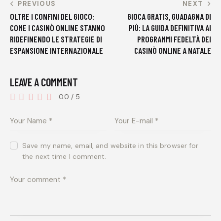
PREVIOUS
NEXT
OLTRE I CONFINI DEL GIOCO:
GIOCA GRATIS, GUADAGNA DI
COME I CASINÒ ONLINE STANNO
PIÙ: LA GUIDA DEFINITIVA AI
RIDEFINENDO LE STRATEGIE DI
PROGRAMMI FEDELTÀ DEI
ESPANSIONE INTERNAZIONALE
CASINÒ ONLINE A NATALE
LEAVE A COMMENT
0.0
/
5
Save my name, email, and website in this browser for
the next time I comment.