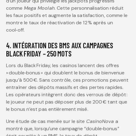
d’un joueur qui privilégie les jackpots progressifs
comme
Mega Moolah
. Cette personnalisation réduit
les faux positifs et augmente la satisfaction, comme le
montre le taux de réactivation de 12 % après un
cool‑off.
4. INTÉGRATION DES BMS AUX CAMPAGNES
BLACK FRIDAY – 250 MOTS
Lors du Black Friday, les casinos lancent des offres
« double‑bonus » qui doublent le bonus de bienvenue
jusqu’à 500 €. Sans contrôle, ces promotions peuvent
entraîner des dépôts massifs et des pertes rapides.
Les opérateurs intègrent donc des verrous de dépôt :
le joueur ne peut pas déposer plus de 200 € tant que
le bonus n’est pas entièrement misé.
Une étude de cas menée sur le site
CasinoNova
a
montré que, lorsqu’une campagne “double‑bonus”
était couplée à un BMS, le taux de dépôt