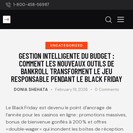
1-800-458-56987
UNCATEGORIZED
GESTION INTELLIGENTE DU BUDGET :
COMMENT LES NOUVEAUX OUTILS DE
BANKROLL TRANSFORMENT LE JEU
RESPONSABLE PENDANT LE BLACK FRIDAY
DONIA SHEHATA
February 19, 2026
0
Comments
Le Black Friday est devenu le point d’ancrage de
l’année pour les casinos en ligne : promotions massives,
bonus de bienvenue gonflés à 200 % et offres
« double‑wager » qui inondent les boîtes de réception.