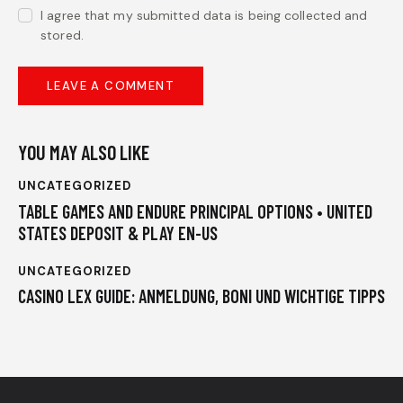
I agree that my submitted data is being collected and
stored.
YOU MAY ALSO LIKE
UNCATEGORIZED
TABLE GAMES AND ENDURE PRINCIPAL OPTIONS • UNITED
STATES DEPOSIT & PLAY EN-US
UNCATEGORIZED
CASINO LEX GUIDE: ANMELDUNG, BONI UND WICHTIGE TIPPS