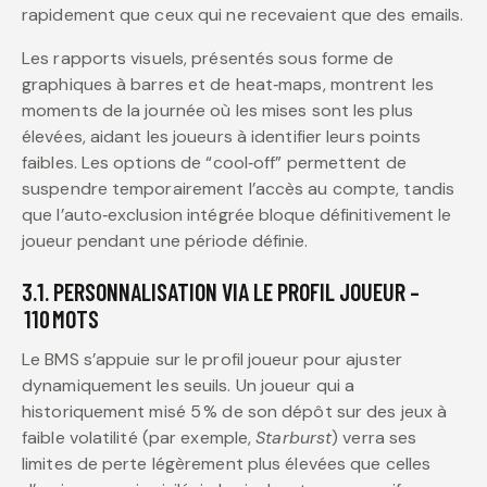
rapidement que ceux qui ne recevaient que des emails.
Les rapports visuels, présentés sous forme de
graphiques à barres et de heat‑maps, montrent les
moments de la journée où les mises sont les plus
élevées, aidant les joueurs à identifier leurs points
faibles. Les options de “cool‑off” permettent de
suspendre temporairement l’accès au compte, tandis
que l’auto‑exclusion intégrée bloque définitivement le
joueur pendant une période définie.
3.1. PERSONNALISATION VIA LE PROFIL JOUEUR –
110 MOTS
Le BMS s’appuie sur le profil joueur pour ajuster
dynamiquement les seuils. Un joueur qui a
historiquement misé 5 % de son dépôt sur des jeux à
faible volatilité (par exemple,
Starburst
) verra ses
limites de perte légèrement plus élevées que celles