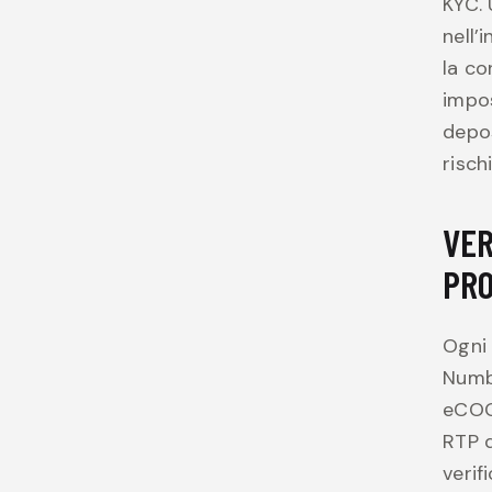
KYC. 
nell’
la co
impos
depos
risch
VER
PRO
Ogni
Numbe
eCOGR
RTP 
verif