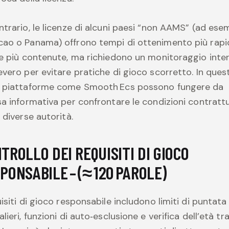
ntrario, le licenze di alcuni paesi “non AAMS” (ad ese
ao o Panama) offrono tempi di ottenimento più rapid
fe più contenute, ma richiedono un monitoraggio inte
evero per evitare pratiche di gioco scorretto. In ques
, piattaforme come Smooth Ecs possono fungere da
sa informativa per confrontare le condizioni contrattu
e diverse autorità.
TROLLO DEI REQUISITI DI GIOCO
PONSABILE – (≈ 120 PAROLE)
uisiti di gioco responsabile includono limiti di puntata
alieri, funzioni di auto‑esclusione e verifica dell’età t