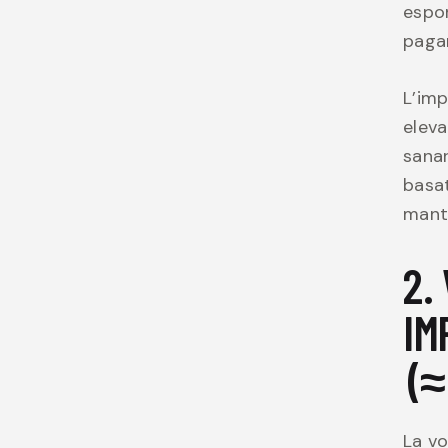
espon
paga
L’imp
eleva
sanar
basat
mante
2.
IM
(≈
La vo