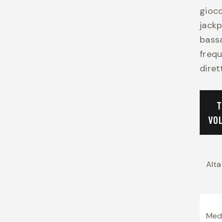
gioco
jackp
bassa
frequ
diret
T
VOL
Alta
Med