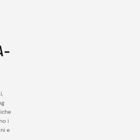
 –
i,
ng
niche
no i
ni e