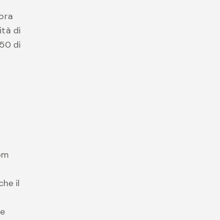
iora
ità di
 50 di
om
he il
ne