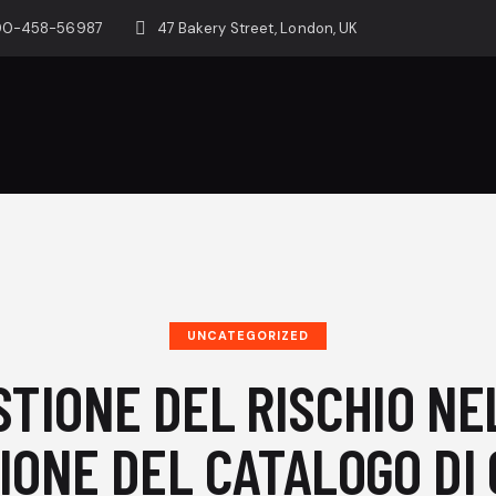
00-458-56987
47 Bakery Street, London, UK
UNCATEGORIZED
STIONE DEL RISCHIO NE
IONE DEL CATALOGO DI 