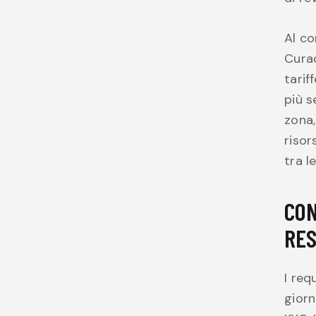
Al co
Curac
tarif
più s
zona
risor
tra l
CON
RES
I req
giorn