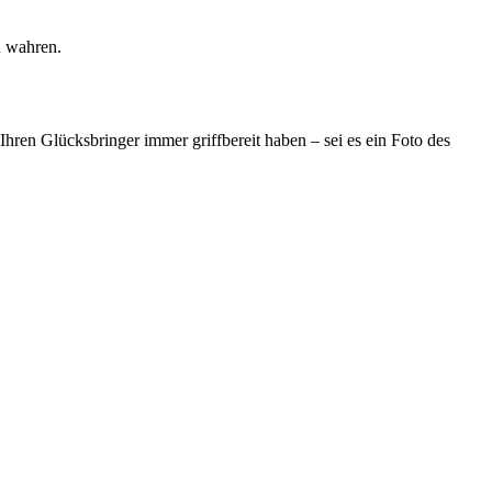
u wahren.
hren Glücksbringer immer griffbereit haben – sei es ein Foto des