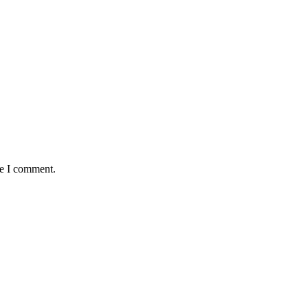
me I comment.