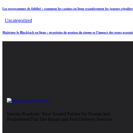
Les programmes de fidélité : comment les casinos en ligne transforment les joueurs régulier
Uncategorized
Maîtriser le Blackjack en ligne : stratégies de gestion du risque et l’impact des tours gratuit
Speedy Roadside: Your Trusted Partner for Prompt and
Professional Flat Tire Repair and Fuel Delivery Services