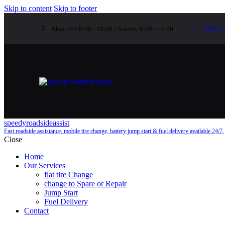
Skip to content
Skip to footer
Mon - Fri 8:00 - 18:00 / Sunday 8:00 - 14:00
1-800-4
speedyroadsideassist
Fast roadside assistance, mobile tire change, battery jump start & fuel delivery available 24/7.
Close
Home
Our Services
flat tire Change
change to Spare or Repair
Jump Start
Fuel Delivery
Contact