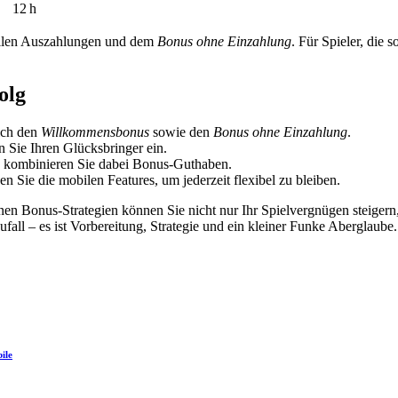
12 h
nellen Auszahlungen und dem
Bonus ohne Einzahlung
. Für Spieler, die
olg
ich den
Willkommensbonus
sowie den
Bonus ohne Einzahlung
.
n Sie Ihren Glücksbringer ein.
 kombinieren Sie dabei Bonus‑Guthaben.
n Sie die mobilen Features, um jederzeit flexibel zu bleiben.
n Bonus‑Strategien können Sie nicht nur Ihr Spielvergnügen steigern
fall – es ist Vorbereitung, Strategie und ein kleiner Funke Aberglaube.
bile