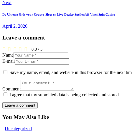
Next
De Ultieme Gids voor Crypto‑Slots en Live Dealer Spellen bij Vinci Spin Casino
April 2, 2026
Leave a comment
0.0
/
5
Name
E-mail
Save my name, email, and website in this browser for the next ti
Comment
I agree that my submitted data is being collected and stored.
You May Also Like
Uncategorized