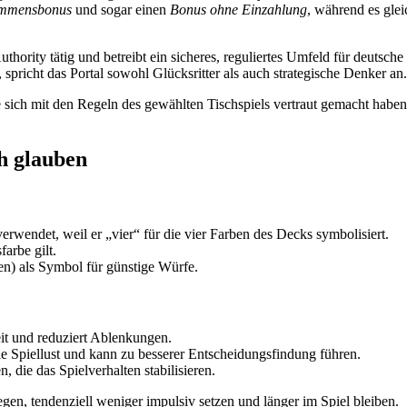
ommensbonus
und sogar einen
Bonus ohne Einzahlung
, während es glei
hority tätig und betreibt ein sicheres, reguliertes Umfeld für deutsche
pricht das Portal sowohl Glücksritter als auch strategische Denker an.
 sich mit den Regeln des gewählten Tischspiels vertraut gemacht hab
h glauben
erwendet, weil er „vier“ für die vier Farben des Decks symbolisiert.
farbe gilt.
en) als Symbol für günstige Würfe.
t und reduziert Ablenkungen.
ie Spiellust und kann zu besserer Entscheidungsfindung führen.
die das Spielverhalten stabilisieren.
egen, tendenziell weniger impulsiv setzen und länger im Spiel bleiben.