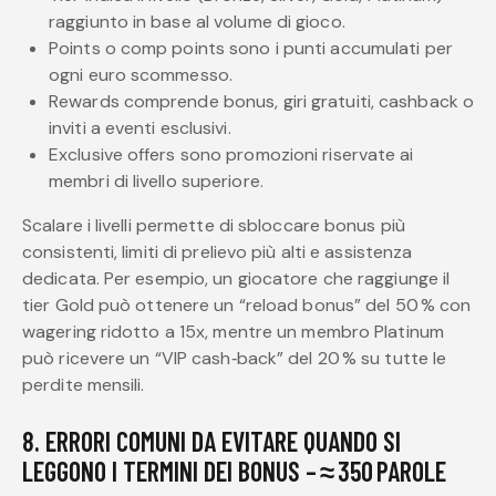
raggiunto in base al volume di gioco.
Points o comp points sono i punti accumulati per
ogni euro scommesso.
Rewards comprende bonus, giri gratuiti, cashback o
inviti a eventi esclusivi.
Exclusive offers sono promozioni riservate ai
membri di livello superiore.
Scalare i livelli permette di sbloccare bonus più
consistenti, limiti di prelievo più alti e assistenza
dedicata. Per esempio, un giocatore che raggiunge il
tier Gold può ottenere un “reload bonus” del 50 % con
wagering ridotto a 15x, mentre un membro Platinum
può ricevere un “VIP cash‑back” del 20 % su tutte le
perdite mensili.
8. ERRORI COMUNI DA EVITARE QUANDO SI
LEGGONO I TERMINI DEI BONUS – ≈ 350 PAROLE