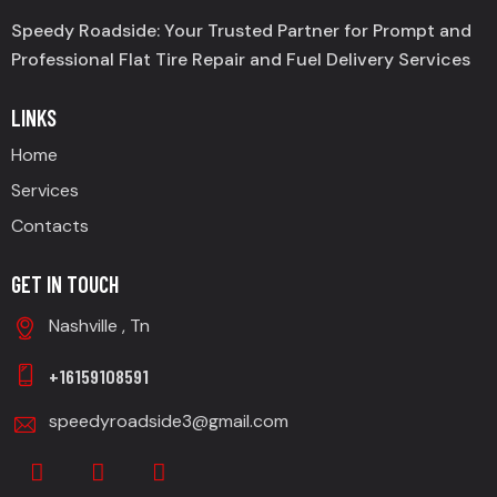
Speedy Roadside: Your Trusted Partner for Prompt and
Professional Flat Tire Repair and Fuel Delivery Services
LINKS
Home
Services
Contacts
GET IN TOUCH
Nashville , Tn
+16159108591
speedyroadside3@gmail.com