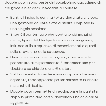
double down sono parte del vocabolario quotidiano di
chi gioca a blackjack, baccarat o roulette.
Bankroll indica la somma totale destinata al gioco;
una gestione oculata evita di sfinire il capitale in
una singola sessione.
Shoe è il contenitore che contiene più mazzi di
carte, tipico del blackjack nei casinò più grandi;
influisce sulla frequenza di mescolamenti e quindi
sulla previsione delle sequenze.
Hand è la mano di carte in gioco; conoscere le
probabilità di miglioramento è fondamentale per
decidere se chiedere un
hit
o stare.
Split consente di dividere una coppia in due mani
separate, raddoppiando potenzialmente la vincita
ma anche il rischio.
Double down permette di raddoppiare la puntata
dopo le prime due carte, ricevendo una sola carta
aggiuntiva.