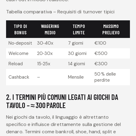
Tabella comparativa – Requisiti di turnover tipici
TIPO DI
WAGERING
TEMPO
MASSIMO
BONUS
MEDIO
LIMITE
PRELIEVO
No‑deposit
30‑40x
7 giorni
€100
Welcome
20‑30x
30 giorni
€500
Reload
15‑25x
14 giorni
€300
50 % delle
Cashback
–
Mensile
perdite
2. I TERMINI PIÙ COMUNI LEGATI AI GIOCHI DA
TAVOLO – ≈ 300 PAROLE
Nei giochi da tavolo, il linguaggio è altrettanto
specifico e influisce direttamente sulla gestione del
denaro. Termini come bankroll, shoe, hand, split e