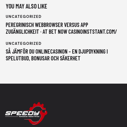
YOU MAY ALSO LIKE
UNCATEGORIZED
PEREGRINISCH WEBBROWSER VERSUS APP
ZUGÄNGLICHKEIT · AT BET NOW CASINOINSTSTANT.COM/
UNCATEGORIZED
SÅ JÄMFÖR DU ONLINECASINON – EN DJUPDYKNING I
SPELUTBUD, BONUSAR OCH SÄKERHET