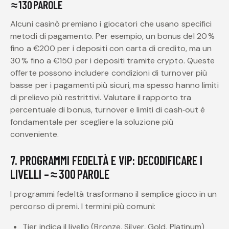
≈ 130 PAROLE
Alcuni casinò premiano i giocatori che usano specifici
metodi di pagamento. Per esempio, un bonus del 20 %
fino a €200 per i depositi con carta di credito, ma un
30 % fino a €150 per i depositi tramite crypto. Queste
offerte possono includere condizioni di turnover più
basse per i pagamenti più sicuri, ma spesso hanno limiti
di prelievo più restrittivi. Valutare il rapporto tra
percentuale di bonus, turnover e limiti di cash‑out è
fondamentale per scegliere la soluzione più
conveniente.
7. PROGRAMMI FEDELTÀ E VIP: DECODIFICARE I
LIVELLI – ≈ 300 PAROLE
I programmi fedeltà trasformano il semplice gioco in un
percorso di premi. I termini più comuni:
Tier indica il livello (Bronze, Silver, Gold, Platinum)