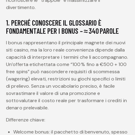
riconoscere le “trappole” e massimizzare il
divertimento.
1. PERCHÉ CONOSCERE IL GLOSSARIO È
FONDAMENTALE PER I BONUS – ≈ 340 PAROLE
I bonus rappresentano il principale magnete dei nuovi
siti casino, ma la loro reale convenienza dipende dalla
capacità di interpretare i termini che li accompagnano.
Un’offerta etichettata come “100 % fino a €500 + 100
free spins” può nascondere requisiti di scommessa
(wagering) elevati, restrizioni su giochi specifici o limiti
di prelievo. Senza un vocabolario preciso, è facile
sovrastimare il valore di una promozione e
sottovalutare il costo reale per trasformare i crediti in
denaro prelevabile.
Differenze chiave:
Welcome bonus: il pacchetto di benvenuto, spesso