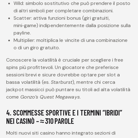
Wild: simbolo sostitutivo che può prendere il posto
di altri simboli per completare combinazioni.
Scatter: attiva funzioni bonus (giri gratuiti,
mini‑game) indipendentemente dalla posizione sulla
payline.
Multiplier: moltiplica le vincite di una combinazione
o di un giro gratuito.
Conoscere la volatilità è cruciale per scegliere i free
spins più profittevoli. Un giocatore che preferisce
sessioni brevi e sicure dovrebbe optare per slot a
bassa volatilità (es.
Starburst
), mentre chi cerca
jackpot massicci può puntare su titoli ad alta volatilità
come
Gonzo’s Quest Megaways
.
4. SCOMMESSE SPORTIVE E I TERMINI “IBRIDI”
NEI CASINÒ – ≈ 310 PAROLE
Molti nuovi siti casino hanno integrato sezioni di