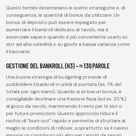
Questi termini determinano le scelte strategiche e, di
conseguenza, la quantità di bonus da utilizzare. Un
bonus di deposito può essere impiegato per
aumentare il bankroll dedicato al tavolo, ma è
essenziale sapere quando è più conveniente usarlo su
slot ad alta volatilità o su giochi a bassa varianza come
il baccarat.
GESTIONE DEL BANKROLL (H3) – ≈ 130 PAROLE
Una buona strategia di budgeting prevede di
suddividere il bankroll in unità di puntata (es. 1 % del
totale per ogni mano). Quando si attiva un bonus, è
consigliabile destinare una frazione fissa (ad es. 20 %)
al gioco da tavolo, mantenendo il resto per le slot o
per future promozioni. Questo approccio riduce il
rischio di “burn‑out” rapido e permette di sfruttare al
meglio le condizioni di rollover, soprattutto se il casino
impone un contributo più alto per i giochi da tavolo