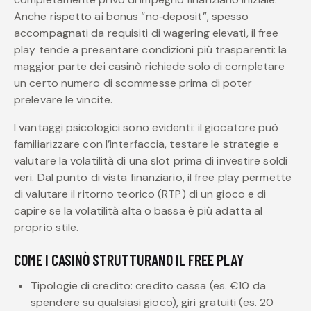
Anche rispetto ai bonus “no‑deposit”, spesso
accompagnati da requisiti di wagering elevati, il free
play tende a presentare condizioni più trasparenti: la
maggior parte dei casinò richiede solo di completare
un certo numero di scommesse prima di poter
prelevare le vincite.
I vantaggi psicologici sono evidenti: il giocatore può
familiarizzare con l’interfaccia, testare le strategie e
valutare la volatilità di una slot prima di investire soldi
veri. Dal punto di vista finanziario, il free play permette
di valutare il ritorno teorico (RTP) di un gioco e di
capire se la volatilità alta o bassa è più adatta al
proprio stile.
COME I CASINÒ STRUTTURANO IL FREE PLAY
Tipologie di credito: credito cassa (es. €10 da
spendere su qualsiasi gioco), giri gratuiti (es. 20