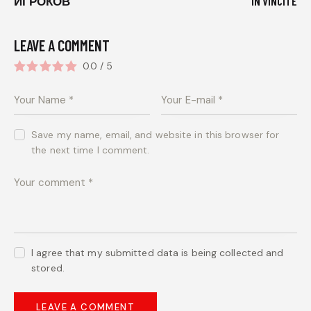
ИГРОКОВ
IN VINCITE
LEAVE A COMMENT
0.0
/
5
Save my name, email, and website in this browser for
the next time I comment.
I agree that my submitted data is being collected and
stored.