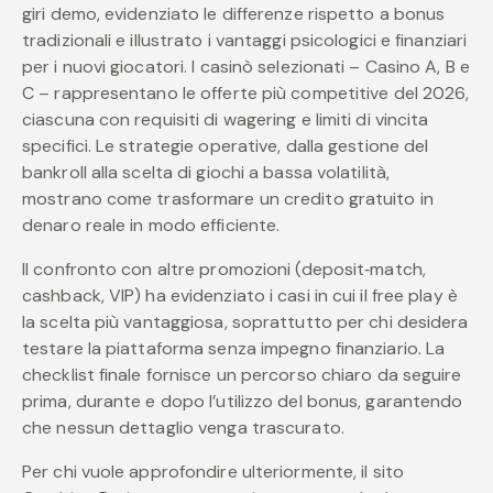
giri demo, evidenziato le differenze rispetto a bonus
tradizionali e illustrato i vantaggi psicologici e finanziari
per i nuovi giocatori. I casinò selezionati – Casino A, B e
C – rappresentano le offerte più competitive del 2026,
ciascuna con requisiti di wagering e limiti di vincita
specifici. Le strategie operative, dalla gestione del
bankroll alla scelta di giochi a bassa volatilità,
mostrano come trasformare un credito gratuito in
denaro reale in modo efficiente.
Il confronto con altre promozioni (deposit‑match,
cashback, VIP) ha evidenziato i casi in cui il free play è
la scelta più vantaggiosa, soprattutto per chi desidera
testare la piattaforma senza impegno finanziario. La
checklist finale fornisce un percorso chiaro da seguire
prima, durante e dopo l’utilizzo del bonus, garantendo
che nessun dettaglio venga trascurato.
Per chi vuole approfondire ulteriormente, il sito