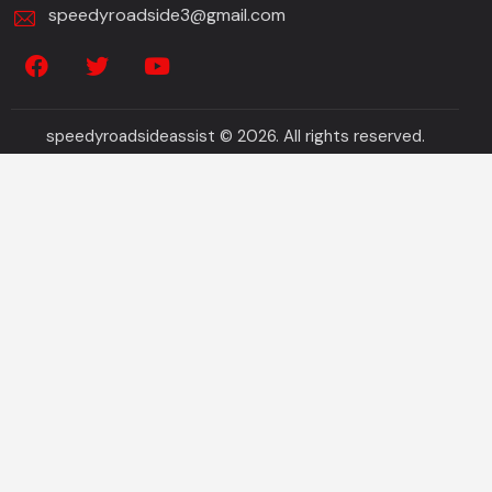
speedyroadside3@gmail.com
speedyroadsideassist © 2026. All rights reserved.