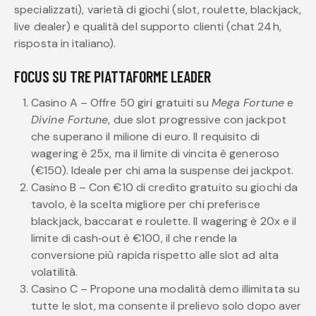
specializzati), varietà di giochi (slot, roulette, blackjack,
live dealer) e qualità del supporto clienti (chat 24 h,
risposta in italiano).
FOCUS SU TRE PIATTAFORME LEADER
Casino A – Offre 50 giri gratuiti su
Mega Fortune
e
Divine Fortune
, due slot progressive con jackpot
che superano il milione di euro. Il requisito di
wagering è 25x, ma il limite di vincita è generoso
(€150). Ideale per chi ama la suspense dei jackpot.
Casino B – Con €10 di credito gratuito su giochi da
tavolo, è la scelta migliore per chi preferisce
blackjack, baccarat e roulette. Il wagering è 20x e il
limite di cash‑out è €100, il che rende la
conversione più rapida rispetto alle slot ad alta
volatilità.
Casino C – Propone una modalità demo illimitata su
tutte le slot, ma consente il prelievo solo dopo aver