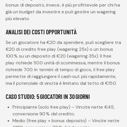
bonus di deposito, invece, è più profittevole per chi ha
già un budget da investire e può gestire un wagering
più elevato.
ANALISI DEI COSTI OPPORTUNITÀ
Se un giocatore ha €20 da spendere, può scegliere tra
€20 di credito free play (wagering 25x) o un bonus
100 % su un deposito di €20 (wagering 35x). Il free
play richiede 500 unità di scommessa, mentre il bonus
richiede 700. In termini di tempo di gioco, il free play
permette di raggiungere il cash‑out più rapidamente,
ma il potenziale di vincita è limitato dal tetto di €150.
CASO STUDIO: 5 GIOCATORI IN 30 GIORNI
Principiante (solo free play) – Vincite nette €45,
conversione 90 % del credito.
Medio (free play + bonus deposito) – Vincite nette