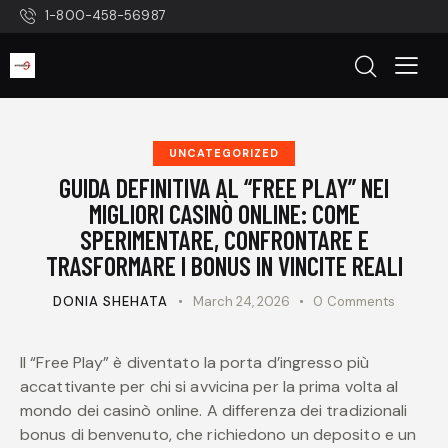
1-800-458-56987
UNCATEGORIZED
GUIDA DEFINITIVA AL “FREE PLAY” NEI
MIGLIORI CASINÒ ONLINE: COME
SPERIMENTARE, CONFRONTARE E
TRASFORMARE I BONUS IN VINCITE REALI
DONIA SHEHATA
March 24, 2026
0
Comments
Il “Free Play” è diventato la porta d’ingresso più
accattivante per chi si avvicina per la prima volta al
mondo dei casinò online. A differenza dei tradizionali
bonus di benvenuto, che richiedono un deposito e un