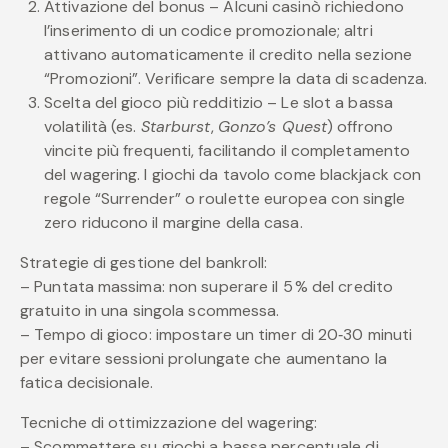
Attivazione del bonus – Alcuni casinò richiedono
l’inserimento di un codice promozionale; altri
attivano automaticamente il credito nella sezione
“Promozioni”. Verificare sempre la data di scadenza.
Scelta del gioco più redditizio – Le slot a bassa
volatilità (es.
Starburst
,
Gonzo’s Quest
) offrono
vincite più frequenti, facilitando il completamento
del wagering. I giochi da tavolo come blackjack con
regole “Surrender” o roulette europea con single
zero riducono il margine della casa.
Strategie di gestione del bankroll:
– Puntata massima: non superare il 5 % del credito
gratuito in una singola scommessa.
– Tempo di gioco: impostare un timer di 20‑30 minuti
per evitare sessioni prolungate che aumentano la
fatica decisionale.
Tecniche di ottimizzazione del wagering:
– Scommettere su giochi a bassa percentuale di