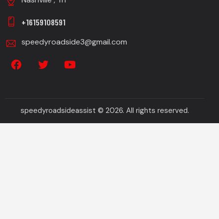
+16159108591
speedyroadside3@gmail.com
speedyroadsideassist © 2026. All rights reserved.