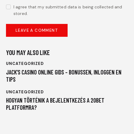
I agree that my submitted data is being collected and
stored.
YOU MAY ALSO LIKE
UNCATEGORIZED
JACK’S CASINO ONLINE GIDS – BONUSSEN, INLOGGEN EN
TIPS
UNCATEGORIZED
HOGYAN TÖRTÉNIK A BEJELENTKEZÉS A 20BET
PLATFORMRA?