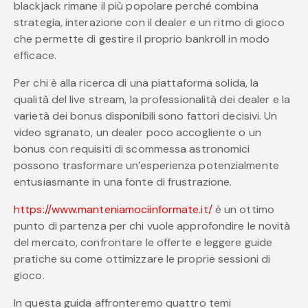
blackjack rimane il più popolare perché combina
strategia, interazione con il dealer e un ritmo di gioco
che permette di gestire il proprio bankroll in modo
efficace.
Per chi è alla ricerca di una piattaforma solida, la
qualità del live stream, la professionalità dei dealer e la
varietà dei bonus disponibili sono fattori decisivi. Un
video sgranato, un dealer poco accogliente o un
bonus con requisiti di scommessa astronomici
possono trasformare un’esperienza potenzialmente
entusiasmante in una fonte di frustrazione.
https://www.manteniamociinformate.it/
è un ottimo
punto di partenza per chi vuole approfondire le novità
del mercato, confrontare le offerte e leggere guide
pratiche su come ottimizzare le proprie sessioni di
gioco.
In questa guida affronteremo quattro temi