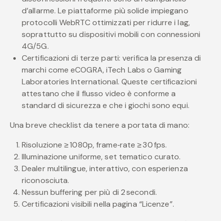
d’allarme. Le piattaforme più solide impiegano
protocolli WebRTC ottimizzati per ridurre i lag,
soprattutto su dispositivi mobili con connessioni
4G/5G.
Certificazioni di terze parti: verifica la presenza di
marchi come eCOGRA, iTech Labs o Gaming
Laboratories International. Queste certificazioni
attestano che il flusso video è conforme a
standard di sicurezza e che i giochi sono equi.
Una breve checklist da tenere a portata di mano:
Risoluzione ≥ 1080p, frame‑rate ≥ 30 fps.
Illuminazione uniforme, set tematico curato.
Dealer multilingue, interattivo, con esperienza
riconosciuta.
Nessun buffering per più di 2 secondi.
Certificazioni visibili nella pagina “Licenze”.