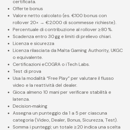
certificata.
Offerte bonus
Valore netto calcolato (es. €100 bonus con
rollover 20× → €2.000 di scommesse richieste).
Percentuale di contribuzione al rollover ≥ 80 %.
Scadenza entro 30 gg e limiti di prelievo chiari.
Licenza e sicurezza
Licenza rilasciata da Malta Gaming Authority, UKGC
o equivalente.
Certificazioni eCOGRA o iTech Labs.
Test di prova
Usa la modalità “Free Play” per valutare il flusso
video e la reattività del dealer.
Gioca almeno 10 mani per verificare stabilità e
latenza.
Decision‑making
Assegna un punteggio da 1 a 5 per ciascuna
categoria (Video, Dealer, Bonus, Sicurezza, Test).
Somma i punteggi; un totale ≥ 20 indica una scelta