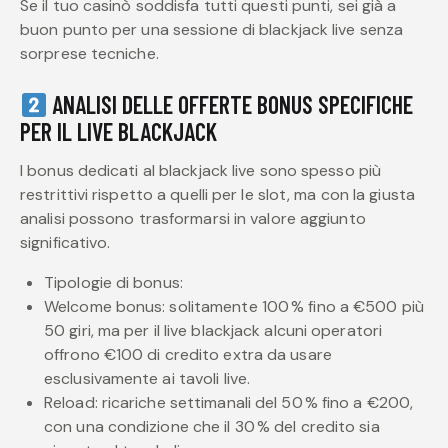
Se il tuo casinò soddisfa tutti questi punti, sei già a
buon punto per una sessione di blackjack live senza
sorprese tecniche.
ANALISI DELLE OFFERTE BONUS SPECIFICHE
PER IL LIVE BLACKJACK
I bonus dedicati al blackjack live sono spesso più
restrittivi rispetto a quelli per le slot, ma con la giusta
analisi possono trasformarsi in valore aggiunto
significativo.
Tipologie di bonus:
Welcome bonus: solitamente 100 % fino a €500 più
50 giri, ma per il live blackjack alcuni operatori
offrono €100 di credito extra da usare
esclusivamente ai tavoli live.
Reload: ricariche settimanali del 50 % fino a €200,
con una condizione che il 30 % del credito sia