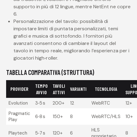
supporto in più di 12 lingue, mentre NetEnt ne copre
6.
Personalizzazione del tavolo: possibilità di
impostare limiti di puntata personalizzati, temi
grafici e musica di sottofondo. I fornitori più
avanzati consentono di cambiare il layout del
tavolo in tempo reale, migliorando l’esperienza per i
giocatori high‑roller.
TABELLA COMPARATIVA (STRUTTURA)
TEMPO
TAVOLI
LIN
PROVIDER
VARIANTI
TECNOLOGIA
AVVIO
ATTIVI
SUPPO
Evolution
3‑5 s
200+
12
WebRTC
12+
Pragmatic
6‑8 s
150+
8
WebRTC/HLS
10+
Play
HLS
Playtech
5‑7 s
120+
6
8
proprietario