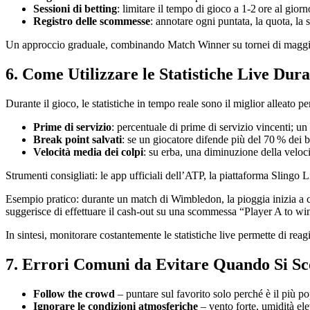
Sessioni di betting
: limitare il tempo di gioco a 1‑2 ore al gior
Registro delle scommesse
: annotare ogni puntata, la quota, la s
Un approccio graduale, combinando Match Winner su tornei di maggiore 
6. Come Utilizzare le Statistiche Live Dur
Durante il gioco, le statistiche in tempo reale sono il miglior alleato p
Prime di servizio
: percentuale di prime di servizio vincenti; u
Break point salvati
: se un giocatore difende più del 70 % dei b
Velocità media dei colpi
: su erba, una diminuzione della veloc
Strumenti consigliati: le app ufficiali dell’ATP, la piattaforma Slingo L
Esempio pratico: durante un match di Wimbledon, la pioggia inizia a 
suggerisce di effettuare il cash‑out su una scommessa “Player A to win
In sintesi, monitorare costantemente le statistiche live permette di re
7. Errori Comuni da Evitare Quando Si Sc
Follow the crowd
– puntare sul favorito solo perché è il più p
Ignorare le condizioni atmosferiche
– vento forte, umidità el