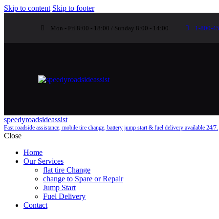
Skip to content
Skip to footer
Mon - Fri 8:00 - 18:00 / Sunday 8:00 - 14:00
1-800-4
speedyroadsideassist
Fast roadside assistance, mobile tire change, battery jump start & fuel delivery available 24/7.
Close
Home
Our Services
flat tire Change
change to Spare or Repair
Jump Start
Fuel Delivery
Contact