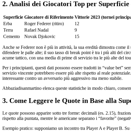
2. Analisi dei Giocatori Top per Superficie
Superficie
Giocatore di Riferimento
Vittorie 2023 (tornei principa
Erba
Roger Federer (ritiro)
12
Terra
Rafael Nadal
9
Cemento
Novak Djokovic
15
Anche se Federer non è più in attività, la sua eredità dimostra come il s
difendere le palle alte; il suo tasso di break point è tra i più alti del 
acume tattico, con una media di prime di servizio tra le più alte del tou
Per i principianti, questi dati possono essere tradotti in “value bet” 
servizio vincente potrebbero essere più alte rispetto al reale potenzia
interessante contro un avversario più aggressivo ma meno stabile.
Abbaziadisanmartino elenca queste statistiche in modo chiaro, consente
3. Come Leggere le Quote in Base alla Supe
Le quote possono apparire sotto tre forme: decimali (es. 2.15), fraziona
rispetto alla puntata, mentre le americane separano i “favorite” (negat
Esempio pratico: supponiamo un incontro tra Player A e Player B. Su ce