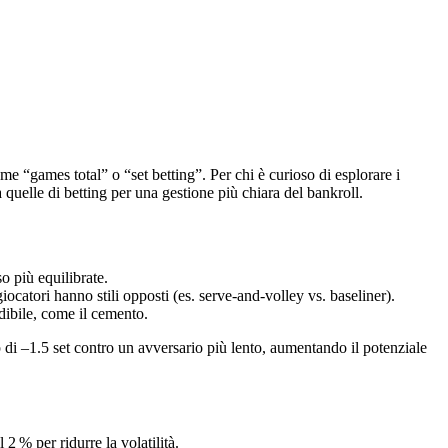
e “games total” o “set betting”. Per chi è curioso di esplorare i
 quelle di betting per una gestione più chiara del bankroll.
o più equilibrate.
iocatori hanno stili opposti (es. serve‑and‑volley vs. baseliner).
dibile, come il cemento.
p di –1.5 set contro un avversario più lento, aumentando il potenziale
2 % per ridurre la volatilità.