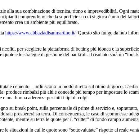
razie alla sua combinazione di tecnica, ritmo e imprevedibilità. Ogni ma
ipianti comprendono che la superficie su cui si gioca è uno dei fattori
 cemento crea un ambiente più equilibrato.
ita
https://www.abbaziadisanmartino.it/
. Questo sito funge da hub inform
 neofiti, per scegliere la piattaforma di betting più idonea e la superfic
lle quote e le strategie di gestione del bankroll. Il risultato sarà un “tool
battuta e cemento – influiscono in modo diretto sul ritmo di gioco. L’erba 
lla, produce rimbalzi più alti e concede più tempo per impostare lo scamb
e una buona aderenza per tutti i tipi di colpi.
no su break point, sulla percentuale di prime di servizio e, soprattutto,
a durata prospererà su terra. Di conseguenza, le case di scommesse adeg
 potente, mentre su terra le quote per il “cutter” di fondo campo aument
e situazioni in cui le quote sono “sottovalutate” rispetto al reale vanta