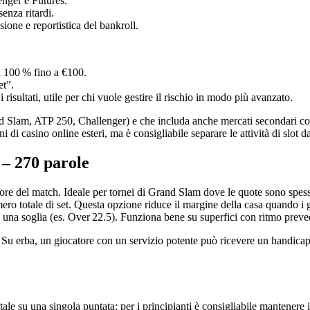
lenger e Futures.
senza ritardi.
usione e reportistica del bankroll.
i 100 % fino a €100.
et”.
isultati, utile per chi vuole gestire il rischio in modo più avanzato.
and Slam, ATP 250, Challenger) e che includa anche mercati secondari com
 casino online esteri, ma è consigliabile separare le attività di slot da
 – 270 parole
ore del match. Ideale per tornei di Grand Slam dove le quote sono spess
mero totale di set. Questa opzione riduce il margine della casa quando i g
à una soglia (es. Over 22.5). Funziona bene su superfici con ritmo preve
e. Su erba, un giocatore con un servizio potente può ricevere un handica
le su una singola puntata; per i principianti è consigliabile mantenere il 