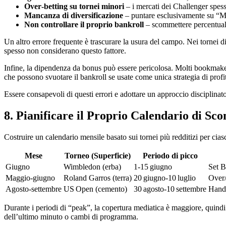
Over‑betting su tornei minori
– i mercati dei Challenger spess
Mancanza di diversificazione
– puntare esclusivamente su “Ma
Non controllare il proprio bankroll
– scommettere percentuali 
Un altro errore frequente è trascurare la usura del campo. Nei tornei di l
spesso non considerano questo fattore.
Infine, la dipendenza da bonus può essere pericolosa. Molti bookmak
che possono svuotare il bankroll se usate come unica strategia di profit
Essere consapevoli di questi errori e adottare un approccio disciplinato r
8. Pianificare il Proprio Calendario di Sc
Costruire un calendario mensile basato sui tornei più redditizi per ci
Mese
Torneo (Superficie)
Periodo di picco
Giugno
Wimbledon (erba)
1‑15 giugno
Set B
Maggio‑giugno
Roland Garros (terra)
20 giugno‑10 luglio
Over
Agosto‑settembre
US Open (cemento)
30 agosto‑10 settembre
Handi
Durante i periodi di “peak”, la copertura mediatica è maggiore, quindi l
dell’ultimo minuto o cambi di programma.