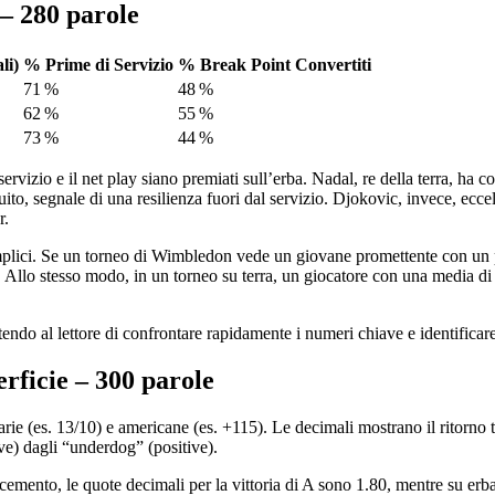
 – 280 parole
li)
% Prime di Servizio
% Break Point Convertiti
71 %
48 %
62 %
55 %
73 %
44 %
ervizio e il net play siano premiati sull’erba. Nadal, re della terra, ha c
circuito, segnale di una resilienza fuori dal servizio. Djokovic, invece, e
r.
semplici. Se un torneo di Wimbledon vede un giovane promettente con un po
le. Allo stesso modo, in un torneo su terra, un giocatore con una media d
ndo al lettore di confrontare rapidamente i numeri chiave e identificare
rficie – 300 parole
rie (es. 13/10) e americane (es. +115). Le decimali mostrano il ritorno t
ive) dagli “underdog” (positive).
mento, le quote decimali per la vittoria di A sono 1.80, mentre su erba