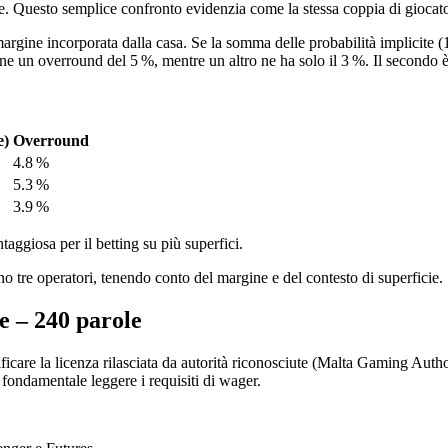
. Questo semplice confronto evidenzia come la stessa coppia di giocator
argine incorporata dalla casa. Se la somma delle probabilità implicite (
un overround del 5 %, mentre un altro ne ha solo il 3 %. Il secondo è 
e)
Overround
4.8 %
5.3 %
3.9 %
ggiosa per il betting su più superfici.
o tre operatori, tenendo conto del margine e del contesto di superficie.
le – 240 parole
ificare la licenza rilasciata da autorità riconosciute (Malta Gaming Au
ondamentale leggere i requisiti di wager.