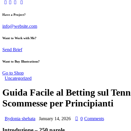
Have a Project?
info@website.com
Want to Work with Me?
Send Brief
Want to Buy Illustrations?
Go to Shop
Uncategorized
Guida Facile al Betting sul Tenn
Scommesse per Principianti
By
donia shehata
January 14, 2026
0
Comments
Introduzione – 250 parole