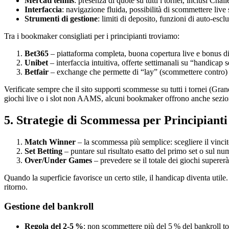
Mercati tennis
: presenza di quote su tutti i tornei, inclusi Chal
Interfaccia
: navigazione fluida, possibilità di scommettere live 
Strumenti di gestione
: limiti di deposito, funzioni di auto‑escl
Tra i bookmaker consigliati per i principianti troviamo:
Bet365
– piattaforma completa, buona copertura live e bonus d
Unibet
– interfaccia intuitiva, offerte settimanali su “handicap s
Betfair
– exchange che permette di “lay” (scommettere contro) i r
Verificate sempre che il sito supporti scommesse su tutti i tornei (Gr
giochi live o i slot non AAMS, alcuni bookmaker offrono anche sezioni di
5. Strategie di Scommessa per Principianti
Match Winner
– la scommessa più semplice: scegliere il vincit
Set Betting
– puntare sul risultato esatto del primo set o sul nu
Over/Under Games
– prevedere se il totale dei giochi superer
Quando la superficie favorisce un certo stile, il handicap diventa util
ritorno.
Gestione del bankroll
Regola del 2‑5 %
: non scommettere più del 5 % del bankroll tota