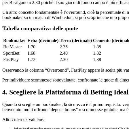
per B salgono a 2.30 poiché il suo gioco di fondo campo è più efficace
Un altro concetto fondamentale è l’overround, cioè la percentuale di m
bookmaker su un match di Wimbledon, si può scoprire che uno propone 
Tabella comparativa delle quote
Bookmaker
Erba (decimale)
Terra (decimale)
Cemento (decimal
BetMaster
1.70
2.35
1.85
SportBet
1.68
2.40
1.82
FastPlay
1.72
2.30
1.88
Osservando la colonna “Overround”, FastPlay appare la scelta più vanta
Per individuare scommesse sottovalutate, confrontate le quote di almen
4. Scegliere la Piattaforma di Betting Idea
Quando si sceglie un bookmaker, la sicurezza è il primo requisito: ver
benvenuto: molti offrono “deposit bonus” o scommesse gratuite, ma è f
Altri criteri da valutare: