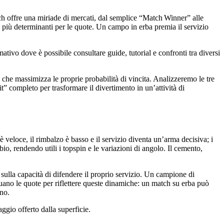
tch offre una miriade di mercati, dal semplice “Match Winner” alle
 più determinanti per le quote. Un campo in erba premia il servizio
ativo dove è possibile consultare guide, tutorial e confronti tra diversi
ie che massimizza le proprie probabilità di vincita. Analizzeremo le tre
‑kit” completo per trasformare il divertimento in un’attività di
è veloce, il rimbalzo è basso e il servizio diventa un’arma decisiva; i
io, rendendo utili i topspin e le variazioni di angolo. Il cemento,
 sulla capacità di difendere il proprio servizio. Un campione di
uano le quote per riflettere queste dinamiche: un match su erba può
ano.
ggio offerto dalla superficie.