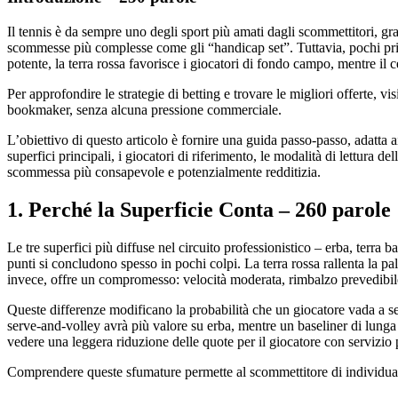
Il tennis è da sempre uno degli sport più amati dagli scommettitori, g
scommesse più complesse come gli “handicap set”. Tuttavia, pochi princ
potente, la terra rossa favorisce i giocatori di fondo campo, mentre il
Per approfondire le strategie di betting e trovare le migliori offerte, vis
bookmaker, senza alcuna pressione commerciale.
L’obiettivo di questo articolo è fornire una guida passo‑passo, adatta ai
superfici principali, i giocatori di riferimento, le modalità di lettura de
scommessa più consapevole e potenzialmente redditizia.
1. Perché la Superficie Conta – 260 parole
Le tre superfici più diffuse nel circuito professionistico – erba, terra 
punti si concludono spesso in pochi colpi. La terra rossa rallenta la pa
invece, offre un compromesso: velocità moderata, rimbalzo prevedibile 
Queste differenze modificano la probabilità che un giocatore vada a seg
serve‑and‑volley avrà più valore su erba, mentre un baseliner di lung
vedere una leggera riduzione delle quote per il giocatore con servizio
Comprendere queste sfumature permette al scommettitore di individuare l