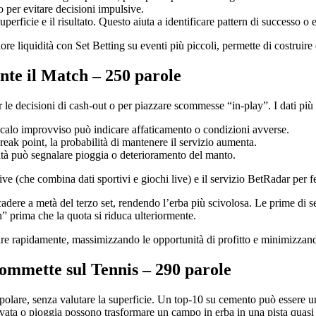
no per evitare decisioni impulsive.
uperficie e il risultato. Questo aiuta a identificare pattern di successo o e
liquidità con Set Betting su eventi più piccoli, permette di costruire 
ante il Match – 250 parole
er le decisioni di cash‑out o per piazzare scommesse “in‑play”. I dati più
n calo improvviso può indicare affaticamento o condizioni avverse.
reak point, la probabilità di mantenere il servizio aumenta.
ità può segnalare pioggia o deterioramento del manto.
ive (che combina dati sportivi e giochi live) e il servizio BetRadar per fe
cadere a metà del terzo set, rendendo l’erba più scivolosa. Le prime di
” prima che la quota si riduca ulteriormente.
agire rapidamente, massimizzando le opportunità di profitto e minimizzand
ommette sul Tennis – 290 parole
opolare, senza valutare la superficie. Un top‑10 su cemento può essere un
evata o pioggia possono trasformare un campo in erba in una pista quasi