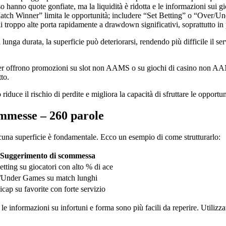
o hanno quote gonfiate, ma la liquidità è ridotta e le informazioni sui g
tch Winner” limita le opportunità; includere “Set Betting” o “Over/Und
troppo alte porta rapidamente a drawdown significativi, soprattutto in pe
unga durata, la superficie può deteriorarsi, rendendo più difficile il servi
er offrono promozioni su slot non AAMS o su giochi di casino non AAM
to.
iduce il rischio di perdite e migliora la capacità di sfruttare le opportun
ommesse – 260 parole
ascuna superficie è fondamentale. Ecco un esempio di come strutturarlo:
Suggerimento di scommessa
etting su giocatori con alto % di ace
/Under Games su match lunghi
cap su favorite con forte servizio
e informazioni su infortuni e forma sono più facili da reperire. Utilizza