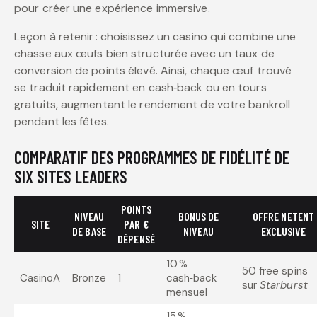
pour créer une expérience immersive.
Leçon à retenir : choisissez un casino qui combine une
chasse aux œufs bien structurée avec un taux de
conversion de points élevé. Ainsi, chaque œuf trouvé
se traduit rapidement en cash‑back ou en tours
gratuits, augmentant le rendement de votre bankroll
pendant les fêtes.
COMPARATIF DES PROGRAMMES DE FIDÉLITÉ DE
SIX SITES LEADERS
POINTS
NIVEAU
BONUS DE
OFFRE NETENT
SITE
PAR €
DE BASE
NIVEAU
EXCLUSIVE
DÉPENSÉ
10 %
50 free spins
CasinoA
Bronze
1
cash‑back
sur
Starburst
mensuel
15 %