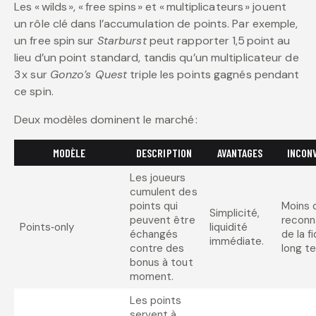
Les « wilds », « free spins » et « multiplicateurs » jouent
un rôle clé dans l’accumulation de points. Par exemple,
un free spin sur
Starburst
peut rapporter 1,5 point au
lieu d’un point standard, tandis qu’un multiplicateur de
3 x sur
Gonzo’s Quest
triple les points gagnés pendant
ce spin.
Deux modèles dominent le marché :
MODÈLE
DESCRIPTION
AVANTAGES
INCON
Les joueurs
cumulent des
points qui
Moins 
Simplicité,
peuvent être
reconn
Points‑only
liquidité
échangés
de la fi
immédiate.
contre des
long t
bonus à tout
moment.
Les points
servent à