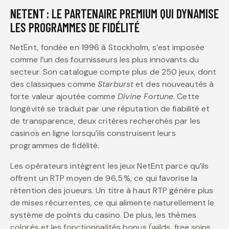
NETENT : LE PARTENAIRE PREMIUM QUI DYNAMISE
LES PROGRAMMES DE FIDÉLITÉ
NetEnt, fondée en 1996 à Stockholm, s’est imposée
comme l’un des fournisseurs les plus innovants du
secteur. Son catalogue compte plus de 250 jeux, dont
des classiques comme
Starburst
et des nouveautés à
forte valeur ajoutée comme
Divine Fortune
. Cette
longévité se traduit par une réputation de fiabilité et
de transparence, deux critères recherchés par les
casinos en ligne lorsqu’ils construisent leurs
programmes de fidélité.
Les opérateurs intègrent les jeux NetEnt parce qu’ils
offrent un RTP moyen de 96,5 %, ce qui favorise la
rétention des joueurs. Un titre à haut RTP génère plus
de mises récurrentes, ce qui alimente naturellement le
système de points du casino. De plus, les thèmes
colorés et les fonctionnalités bonus (wilds, free spins,