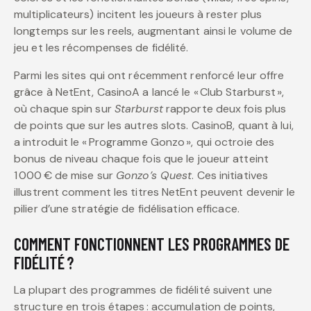
multiplicateurs) incitent les joueurs à rester plus
longtemps sur les reels, augmentant ainsi le volume de
jeu et les récompenses de fidélité.
Parmi les sites qui ont récemment renforcé leur offre
grâce à NetEnt, CasinoA a lancé le « Club Starburst »,
où chaque spin sur
Starburst
rapporte deux fois plus
de points que sur les autres slots. CasinoB, quant à lui,
a introduit le « Programme Gonzo », qui octroie des
bonus de niveau chaque fois que le joueur atteint
1 000 € de mise sur
Gonzo’s Quest
. Ces initiatives
illustrent comment les titres NetEnt peuvent devenir le
pilier d’une stratégie de fidélisation efficace.
COMMENT FONCTIONNENT LES PROGRAMMES DE
FIDÉLITÉ ?
La plupart des programmes de fidélité suivent une
structure en trois étapes : accumulation de points,