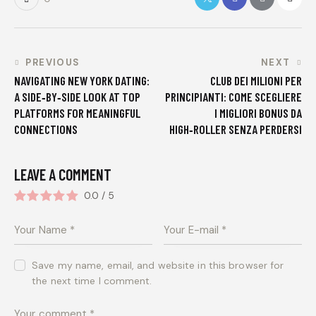
PREVIOUS
NEXT
NAVIGATING NEW YORK DATING:
CLUB DEI MILIONI PER
A SIDE‑BY‑SIDE LOOK AT TOP
PRINCIPIANTI: COME SCEGLIERE
PLATFORMS FOR MEANINGFUL
I MIGLIORI BONUS DA
CONNECTIONS
HIGH‑ROLLER SENZA PERDERSI
LEAVE A COMMENT
0.0
/
5
Save my name, email, and website in this browser for
the next time I comment.