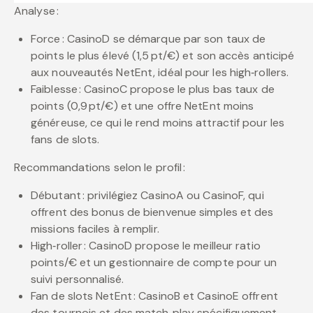
Analyse :
Force : CasinoD se démarque par son taux de
points le plus élevé (1,5 pt/€) et son accès anticipé
aux nouveautés NetEnt, idéal pour les high‑rollers.
Faiblesse : CasinoC propose le plus bas taux de
points (0,9 pt/€) et une offre NetEnt moins
généreuse, ce qui le rend moins attractif pour les
fans de slots.
Recommandations selon le profil :
Débutant : privilégiez CasinoA ou CasinoF, qui
offrent des bonus de bienvenue simples et des
missions faciles à remplir.
High‑roller : CasinoD propose le meilleur ratio
points/€ et un gestionnaire de compte pour un
suivi personnalisé.
Fan de slots NetEnt : CasinoB et CasinoE offrent
des tournois et des match‑play spécifiquement