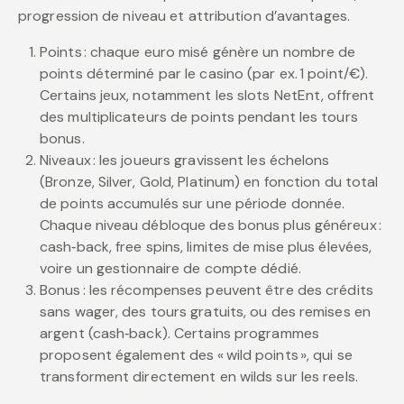
progression de niveau et attribution d’avantages.
Points : chaque euro misé génère un nombre de
points déterminé par le casino (par ex. 1 point/€).
Certains jeux, notamment les slots NetEnt, offrent
des multiplicateurs de points pendant les tours
bonus.
Niveaux : les joueurs gravissent les échelons
(Bronze, Silver, Gold, Platinum) en fonction du total
de points accumulés sur une période donnée.
Chaque niveau débloque des bonus plus généreux :
cash‑back, free spins, limites de mise plus élevées,
voire un gestionnaire de compte dédié.
Bonus : les récompenses peuvent être des crédits
sans wager, des tours gratuits, ou des remises en
argent (cash‑back). Certains programmes
proposent également des « wild points », qui se
transforment directement en wilds sur les reels.