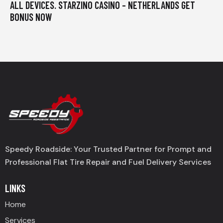
ALL DEVICES. STARZINO CASINO – NETHERLANDS GET
BONUS NOW
Speedy Roadside: Your Trusted Partner for Prompt and
Professional Flat Tire Repair and Fuel Delivery Services
LINKS
Home
Services