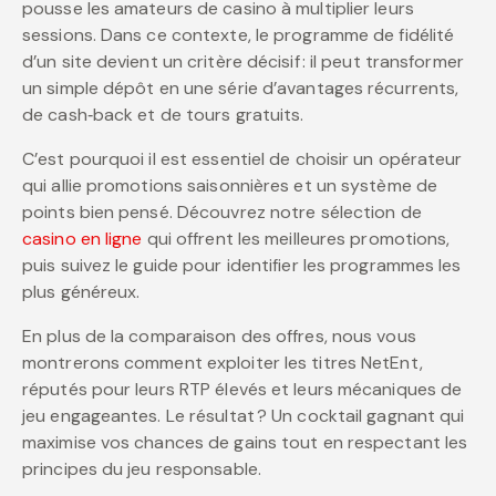
pousse les amateurs de casino à multiplier leurs
sessions. Dans ce contexte, le programme de fidélité
d’un site devient un critère décisif : il peut transformer
un simple dépôt en une série d’avantages récurrents,
de cash‑back et de tours gratuits.
C’est pourquoi il est essentiel de choisir un opérateur
qui allie promotions saisonnières et un système de
points bien pensé. Découvrez notre sélection de
casino en ligne
qui offrent les meilleures promotions,
puis suivez le guide pour identifier les programmes les
plus généreux.
En plus de la comparaison des offres, nous vous
montrerons comment exploiter les titres NetEnt,
réputés pour leurs RTP élevés et leurs mécaniques de
jeu engageantes. Le résultat ? Un cocktail gagnant qui
maximise vos chances de gains tout en respectant les
principes du jeu responsable.